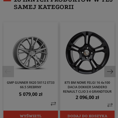
SAMEJ KATEGORII
GMP GUNNER 9X20 5X112 ET33
875 BM NOWE FELGI 16 4x100
66.5 SREBRNY
DACIA DOKKER SANDERO
RENAULT CLIO 3 4 GRANDTOUR
5 079,00 zł
Cena
2 096,00 zł
Cena
WYŚWIETL
DODAJ DO KOSZYKA