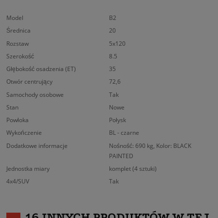
Model
B2
Średnica
20
Rozstaw
5x120
Szerokość
8.5
Głębokość osadzenia (ET)
35
Otwór centrujący
72,6
Samochody osobowe
Tak
Stan
Nowe
Powłoka
Połysk
Wykończenie
BL - czarne
Dodatkowe informacje
Nośność: 690 kg, Kolor: BLACK
PAINTED
Jednostka miary
komplet (4 sztuki)
4x4/SUV
Tak
16 INNYCH PRODUKTÓW W TEJ