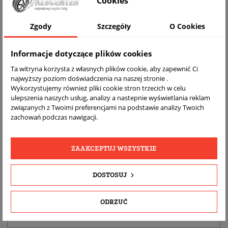
Cookies
Zgody
Szczegóły
O Cookies
Informacje dotyczące plików cookies
Ta witryna korzysta z własnych plików cookie, aby zapewnić Ci
najwyższy poziom doświadczenia na naszej stronie .
Wykorzystujemy również pliki cookie stron trzecich w celu
ulepszenia naszych usług, analizy a nastepnie wyświetlania reklam
DARMOWA
BEZPŁATNY
REALNE
związanych z Twoimi preferencjami na podstawie analizy Twoich
WYSYŁKA
ZWROT
ZDJĘCIA
zachowań podczas nawigacji.
PRODUKTU
ZAAKCEPTUJ WSZYSTKIE
SZCZEGÓŁY PRODUKTU
DOSTOSUJ
OPIS
DOPASOWANIE
ODRZUĆ
BEZPIECZEŃSTWO PRODUKTU