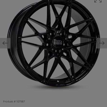
Produkt #
107987