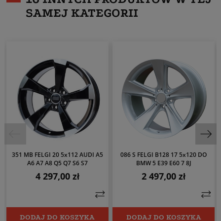
SAMEJ KATEGORII
351 MB FELGI 20 5x112 AUDI A5
086 S FELGI B128 17 5x120 DO
A6 A7 A8 Q5 Q7 S6 S7
BMW 5 E39 E60 7 8J
4 297,00 zł
2 497,00 zł
Cena
Cena
DODAJ DO KOSZYKA
DODAJ DO KOSZYKA