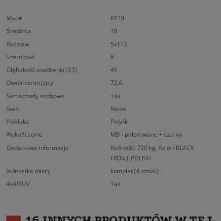
Model
KT19
Średnica
18
Rozstaw
5x112
Szerokość
8
Głębokość osadzenia (ET)
45
Otwór centrujący
72,6
Samochody osobowe
Tak
Stan
Nowe
Powłoka
Połysk
Wykończenie
MB - polerowane + czarny
Dodatkowe informacje
Nośność: 720 kg, Kolor: BLACK
FRONT POLISH
Jednostka miary
komplet (4 sztuki)
4x4/SUV
Tak
16 INNYCH PRODUKTÓW W TEJ