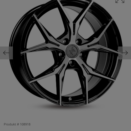
Produkt #
108918