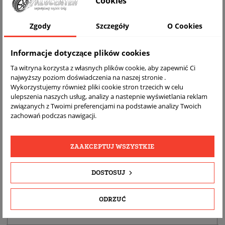
Cookies
Zgody
Szczegóły
O Cookies
Informacje dotyczące plików cookies
Ta witryna korzysta z własnych plików cookie, aby zapewnić Ci
najwyższy poziom doświadczenia na naszej stronie .
Wykorzystujemy również pliki cookie stron trzecich w celu
ulepszenia naszych usług, analizy a nastepnie wyświetlania reklam
DARMOWA
BEZPŁATNY
REALNE
związanych z Twoimi preferencjami na podstawie analizy Twoich
WYSYŁKA
ZWROT
ZDJĘCIA
zachowań podczas nawigacji.
PRODUKTU
ZAAKCEPTUJ WSZYSTKIE
SZCZEGÓŁY PRODUKTU
DOSTOSUJ
OPIS
DOPASOWANIE
ODRZUĆ
BEZPIECZEŃSTWO PRODUKTU