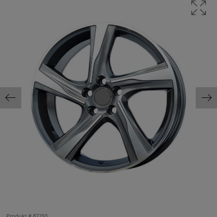
Produkt #
87293