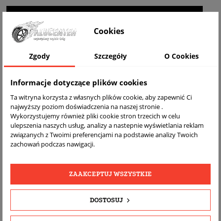
WIZUALIZACJA NA AUCIE
Cookies
Zgody
Szczegóły
O Cookies
Informacje dotyczące plików cookies
Ta witryna korzysta z własnych plików cookie, aby zapewnić Ci
najwyższy poziom doświadczenia na naszej stronie .
Wykorzystujemy również pliki cookie stron trzecich w celu
ulepszenia naszych usług, analizy a nastepnie wyświetlania reklam
związanych z Twoimi preferencjami na podstawie analizy Twoich
DARMOWA
BEZPŁATNY
REALNE
zachowań podczas nawigacji.
WYSYŁKA
ZWROT
ZDJĘCIA
PRODUKTU
ZAAKCEPTUJ WSZYSTKIE
SZCZEGÓŁY PRODUKTU
DOSTOSUJ
OPIS