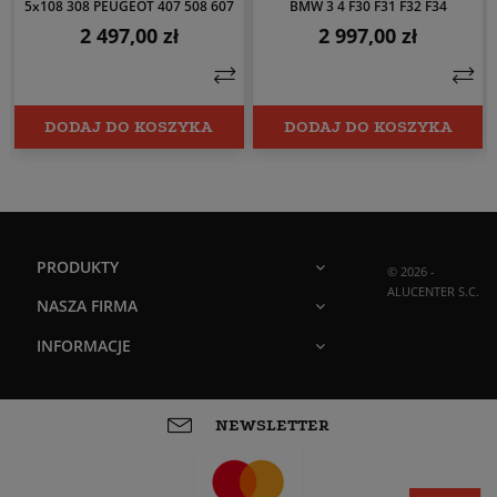
5x108 308 PEUGEOT 407 508 607
BMW 3 4 F30 F31 F32 F34
2 497,00 zł
2 997,00 zł
Cena
Cena
DODAJ DO KOSZYKA
DODAJ DO KOSZYKA
PRODUKTY
© 2026 -
ALUCENTER S.C.
NASZA FIRMA
INFORMACJE
NEWSLETTER