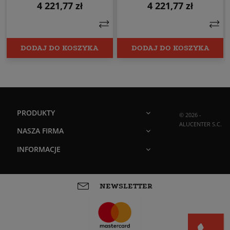
4 221,77 zł
4 221,77 zł
Cena
Cena
DODAJ DO KOSZYKA
DODAJ DO KOSZYKA
PRODUKTY
© 2026 -
ALUCENTER S.C.
NASZA FIRMA
INFORMACJE
NEWSLETTER