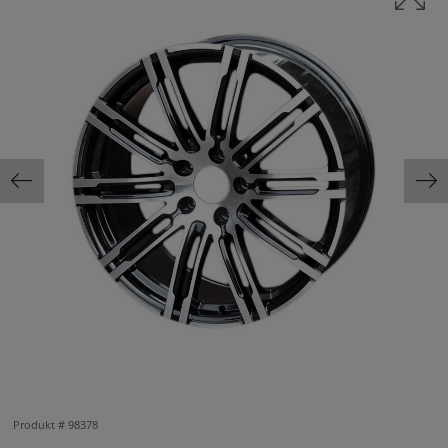
Produkt #
98378