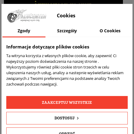
WIZUALIZACJA NA AUCIE
Cookies
Zgody
Szczegóły
O Cookies
Informacje dotyczące plików cookies
Ta witryna korzysta z własnych plików cookie, aby zapewnić Ci
najwyższy poziom doświadczenia na naszej stronie .
Wykorzystujemy również pliki cookie stron trzecich w celu
ulepszenia naszych usług, analizy a nastepnie wyświetlania reklam
DARMOWA
BEZPŁATNY
REALNE
związanych z Twoimi preferencjami na podstawie analizy Twoich
WYSYŁKA
ZWROT
ZDJĘCIA
zachowań podczas nawigacji.
PRODUKTU
ZAAKCEPTUJ WSZYSTKIE
SZCZEGÓŁY PRODUKTU
DOSTOSUJ
OPIS
DOPASOWANIE
ODRZUĆ