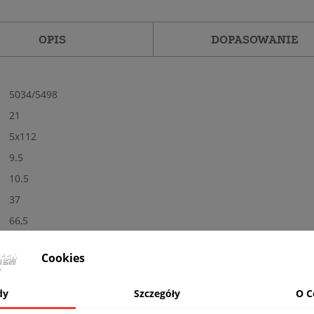
OPIS
DOPASOWANIE
5034/5498
21
5x112
9.5
10.5
37
66,5
Tak
Cookies
Nowe
Połysk
dy
Szczegóły
O C
MBPC - Polerowane + czarny Powder Coating