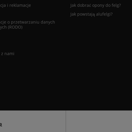
ja i reklamacje
Jak dobrać opony do felg?
Jak powstają alufelgi?
cje o przetwarzaniu danych
ych (RODO)
 z nami
R