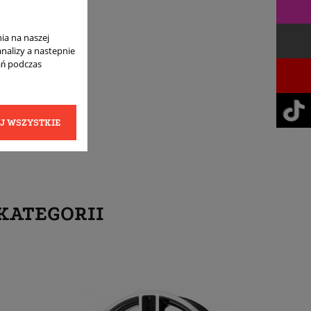
ia na naszej
analizy a nastepnie
ań podczas
J WSZYSTKIE
KATEGORII