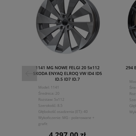
1141 MG NOWE FELGI 20 5x112
294 
SKODA ENYAQ ELROQ VW ID4 ID5
ID.5 ID7 ID.7
Mod
Model: 1141
Śre
Średnica: 20
Roz
Rozstaw: 5x112
Sze
Szerokość: 8.5
Głę
Głębokość osadzenia (ET): 40
Wyk
Wykończenie: MG - polerowane +
grafit
4 297,00 zł
Cena