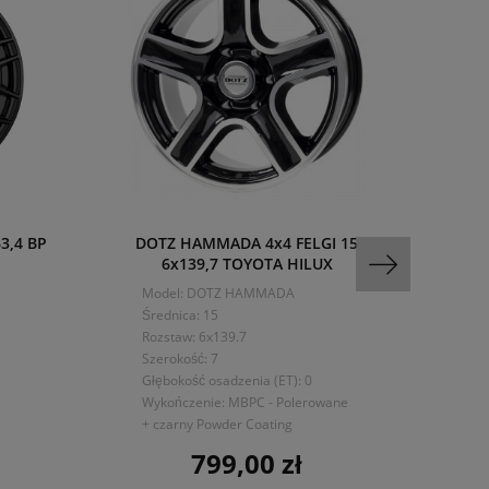
3,4 BP
DOTZ HAMMADA 4x4 FELGI 15
409
6x139,7 TOYOTA HILUX
R
Model: DOTZ HAMMADA
Mo
Średnica: 15
Śre
Rozstaw: 6x139.7
Roz
Szerokość: 7
Sze
Głębokość osadzenia (ET): 0
Głę
Wykończenie: MBPC - Polerowane
Wyk
+ czarny Powder Coating
799,00 zł
Cena