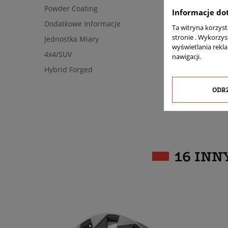
Powder Coating
Informacje do
Dodatkowe Informacje
Ta witryna korzys
stronie . Wykorzys
Jednostka Miary
wyświetlania rekl
4x4/SUV
nawigacji.
Hybrid Forged
ODR
16 INN