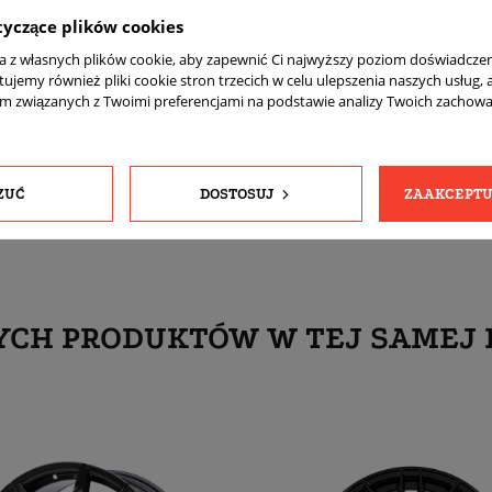
Tak
tyczące plików cookies
Przód 9,5 et37 tył 10,5 et43
ta z własnych plików cookie, aby zapewnić Ci najwyższy poziom doświadczen
tujemy również pliki cookie stron trzecich w celu ulepszenia naszych usług, 
komplet (4 sztuki)
am związanych z Twoimi preferencjami na podstawie analizy Twoich zachow
Tak
Tak
ZUĆ
DOSTOSUJ
ZAAKCEPTU
YCH PRODUKTÓW W TEJ SAMEJ 