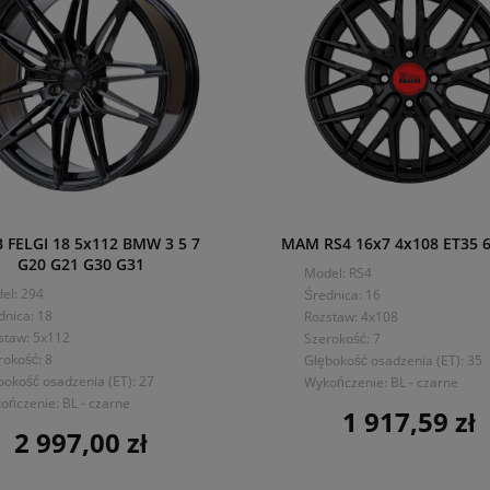
B FELGI 18 5x112 BMW 3 5 7
MAM RS4 16x7 4x108 ET35 6
G20 G21 G30 G31
Model: RS4
el: 294
Średnica: 16
dnica: 18
Rozstaw: 4x108
staw: 5x112
Szerokość: 7
rokość: 8
Głębokość osadzenia (ET): 35
bokość osadzenia (ET): 27
Wykończenie: BL - czarne
ończenie: BL - czarne
1 917,59 zł
Cena
2 997,00 zł
Cena