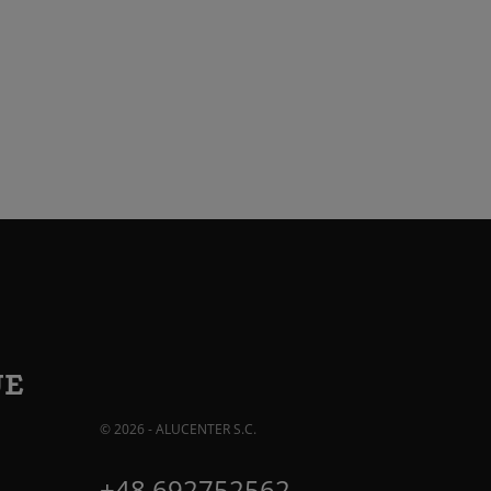
JE
© 2026 - ALUCENTER S.C.
+48 692752562