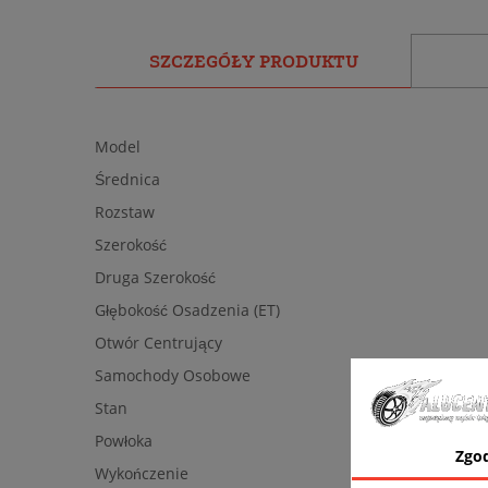
SZCZEGÓŁY PRODUKTU
Model
Średnica
Rozstaw
Szerokość
Druga Szerokość
Głębokość Osadzenia (ET)
Otwór Centrujący
Samochody Osobowe
Stan
Powłoka
Zgo
Wykończenie