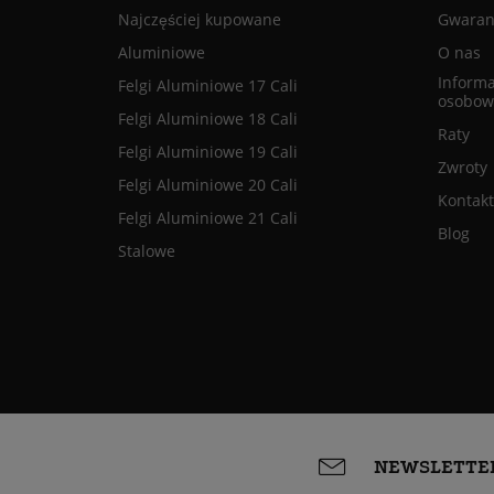
Najczęściej kupowane
Gwaranc
Aluminiowe
O nas
Informa
Felgi Aluminiowe 17 Cali
osobow
Felgi Aluminiowe 18 Cali
Raty
Felgi Aluminiowe 19 Cali
Zwroty
Felgi Aluminiowe 20 Cali
Kontakt
Felgi Aluminiowe 21 Cali
Blog
Stalowe
NEWSLETTE