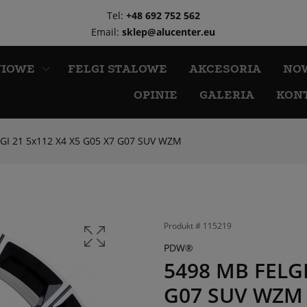
Tel:
+48 692 752 562
Email:
sklep@alucenter.eu
NIOWE
FELGI STALOWE
AKCESORIA
NO
OPINIE
GALERIA
KON
GI 21 5x112 X4 X5 G05 X7 G07 SUV WZM
Produkt #
115219
PDW®
5498 MB FELGI
G07 SUV WZM