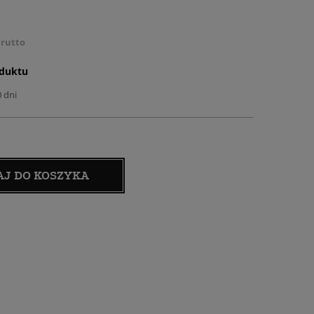
rutto
oduktu
0 dni
AJ DO KOSZYKA