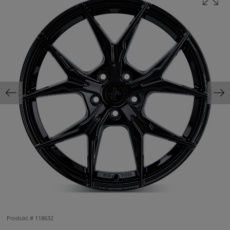
Produkt #
118632