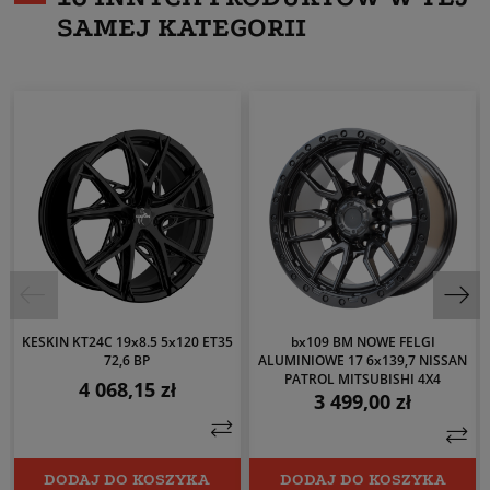
SAMEJ KATEGORII
KESKIN KT24C 19x8.5 5x120 ET35
bx109 BM NOWE FELGI
72,6 BP
ALUMINIOWE 17 6x139,7 NISSAN
PATROL MITSUBISHI 4X4
4 068,15 zł
Cena
3 499,00 zł
Cena
DODAJ DO KOSZYKA
DODAJ DO KOSZYKA