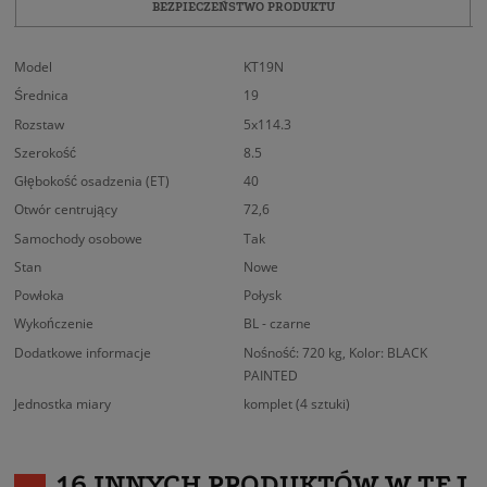
BEZPIECZEŃSTWO PRODUKTU
Model
KT19N
Średnica
19
Rozstaw
5x114.3
Szerokość
8.5
Głębokość osadzenia (ET)
40
Otwór centrujący
72,6
Samochody osobowe
Tak
Stan
Nowe
Powłoka
Połysk
Wykończenie
BL - czarne
Dodatkowe informacje
Nośność: 720 kg, Kolor: BLACK
PAINTED
Jednostka miary
komplet (4 sztuki)
16 INNYCH PRODUKTÓW W TEJ