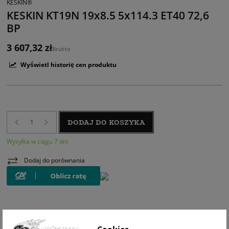
KESKIN®
KESKIN KT19N 19x8.5 5x114.3 ET40 72,6
BP
3 607,32 zł
Brutto
Wyświetl historię cen produktu
DODAJ DO KOSZYKA
Wysyłka w ciągu 7 dni
Dodaj do porównania
WIZUALIZACJA NA AUCIE