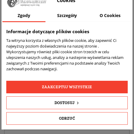
Cookies
Zgody
Szczegóły
O Cookies
Informacje dotyczące plików cookies
Ta witryna korzysta z własnych plików cookie, aby zapewnić Ci
najwyższy poziom doświadczenia na naszej stronie .
Wykorzystujemy również pliki cookie stron trzecich w celu
ulepszenia naszych usług, analizy a nastepnie wyświetlania reklam
związanych z Twoimi preferencjami na podstawie analizy Twoich
zachowań podczas nawigacji.
DARMOWA
BEZPŁATNY
REALNE
WYSYŁKA
ZWROT
ZDJĘCIA
PRODUKTU
ZAAKCEPTUJ WSZYSTKIE
SZCZEGÓŁY PRODUKTU
DOSTOSUJ
OPIS
ODRZUĆ
DOPASOWANIE