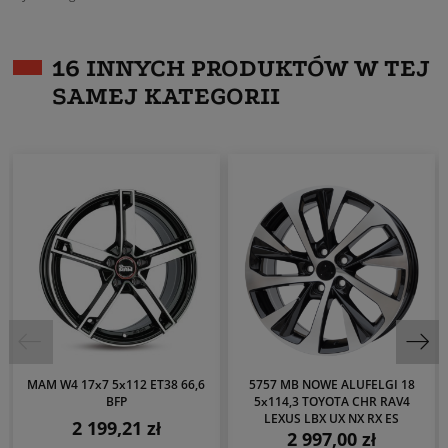
16 INNYCH PRODUKTÓW W TEJ
SAMEJ KATEGORII
MAM W4 17x7 5x112 ET38 66,6
5757 MB NOWE ALUFELGI 18
BFP
5x114,3 TOYOTA CHR RAV4
LEXUS LBX UX NX RX ES
2 199,21 zł
Cena
2 997,00 zł
Cena