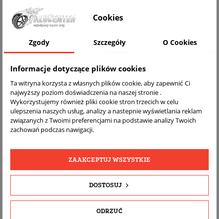
WIZUALIZACJA NA AUCIE
Cookies
Zgody
Szczegóły
O Cookies
Informacje dotyczące plików cookies
Ta witryna korzysta z własnych plików cookie, aby zapewnić Ci
najwyższy poziom doświadczenia na naszej stronie .
Wykorzystujemy również pliki cookie stron trzecich w celu
ulepszenia naszych usług, analizy a nastepnie wyświetlania reklam
związanych z Twoimi preferencjami na podstawie analizy Twoich
DARMOWA
BEZPŁATNY
REALNE
zachowań podczas nawigacji.
WYSYŁKA
ZWROT
ZDJĘCIA
PRODUKTU
ZAAKCEPTUJ WSZYSTKIE
SZCZEGÓŁY PRODUKTU
DOSTOSUJ
OPIS
ODRZUĆ
DOPASOWANIE