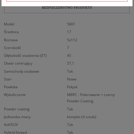
BEZPIECZEŃSTWO PRODUKTU
Model
5801
Średnica
17
Rozstaw
5x112
Szerokość
7
Głębokość osadzenia (ET)
45
Otwór centrujący
57,1
Samochody osobowe
Tak
Stan
Nowe
Powłoka
Połysk
Wykończenie
MBPC - Polerowane + czarny
Powder Coating
Powder coating
Tak
Jednostka miary
komplet (4 sztuki)
4x4/SUV
Tak
Hybrid forged
Tak