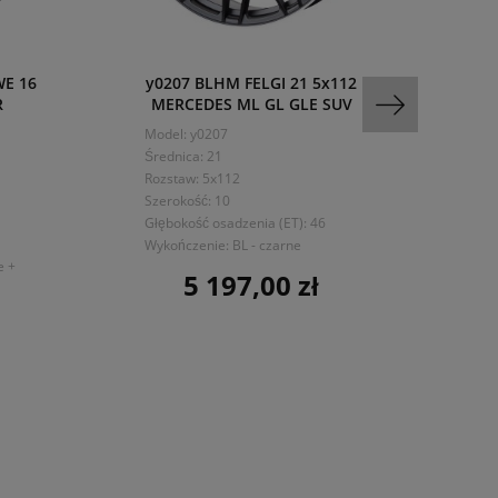
WE 16
y0207 BLHM FELGI 21 5x112
RP-K5
R
MERCEDES ML GL GLE SUV
FELGI
Model: y0207
Mo
Średnica: 21
Śre
Rozstaw: 5x112
Ro
Szerokość: 10
Sze
Głębokość osadzenia (ET): 46
Głę
Wykończenie: BL - czarne
e +
Wyk
5 197,00 zł
Cena