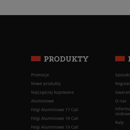
PRODUKTY
Promocje
Sposoby
Nowe produkty
Regula
Najczęściej kupowane
Gwaranc
Aluminiowe
O nas
Informa
Felgi Aluminiowe 17 Cali
osobow
Felgi Aluminiowe 18 Cali
Raty
Felgi Aluminiowe 19 Cali