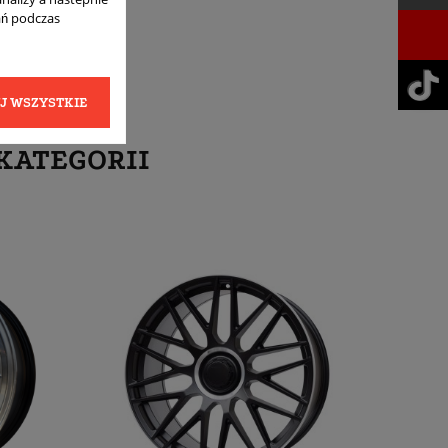
ań podczas
J WSZYSTKIE
KATEGORII