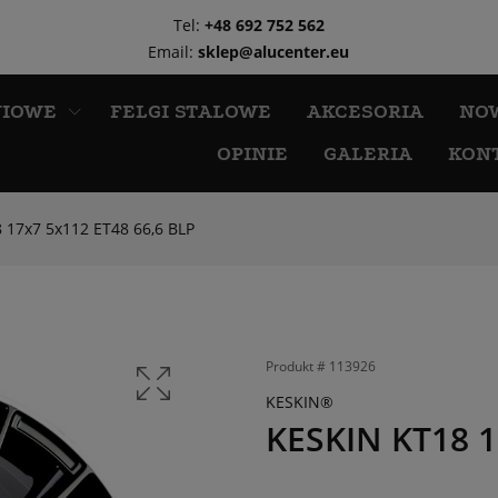
Tel:
+48 692 752 562
Email:
sklep@alucenter.eu
NIOWE
FELGI STALOWE
AKCESORIA
NO
OPINIE
GALERIA
KON
 17x7 5x112 ET48 66,6 BLP
Produkt #
113926
KESKIN®
KESKIN KT18 1