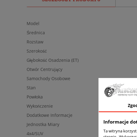
Model
Średnica
Rozstaw
Szerokość
Głębokość Osadzenia (ET)
Otwór Centrujący
Samochody Osobowe
Stan
Powłoka
Zgo
Wykończenie
Dodatkowe Informacje
Informacje do
Jednostka Miary
Ta witryna korzys
4x4/SUV
stronie . Wykorzys