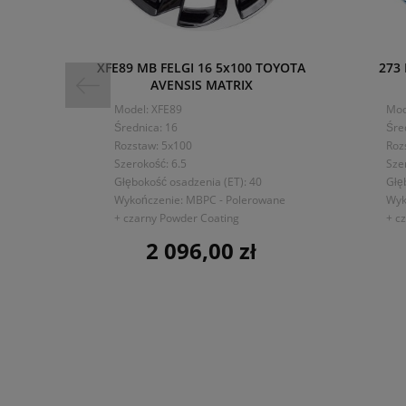
XFE89 MB FELGI 16 5x100 TOYOTA
273 
AVENSIS MATRIX
Model: XFE89
Mod
Średnica: 16
Śre
Rozstaw: 5x100
Roz
Szerokość: 6.5
Sze
Głębokość osadzenia (ET): 40
Głę
Wykończenie: MBPC - Polerowane
Wyk
+ czarny Powder Coating
+ c
2 096,00 zł
Cena