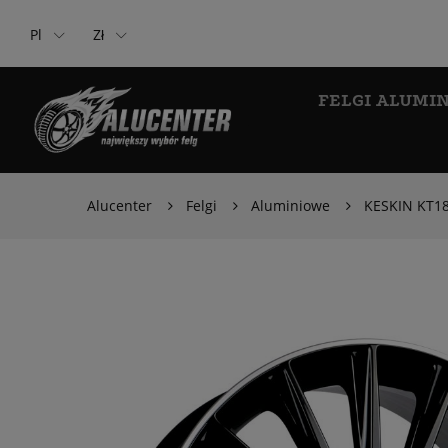
Pl
Zł
FELGI ALUMI
Alucenter
Felgi
Aluminiowe
KESKIN KT18