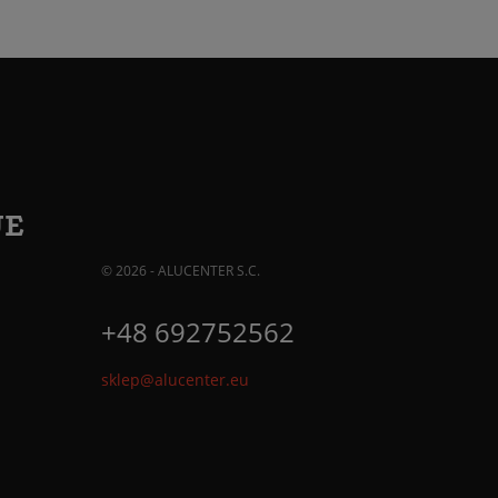
JE
© 2026 - ALUCENTER S.C.
+48 692752562
sklep@alucenter.eu