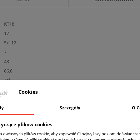
KT18
17
5x112
7
48
66,6
Tak
Nowe
Cookies
Połysk
dy
Szczegóły
O C
MB - polerowane + czarny
Nośność: 720 kg, Kolor: BLACK LIP POLISH
tyczące plików cookies
komplet (4 sztuki)
ta z własnych plików cookie, aby zapewnić Ci najwyższy poziom doświadczen
Tak
tujemy również pliki cookie stron trzecich w celu ulepszenia naszych usług, 