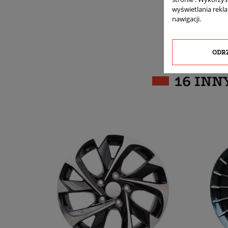
wyświetlania rekl
nawigacji.
ODR
16 INN