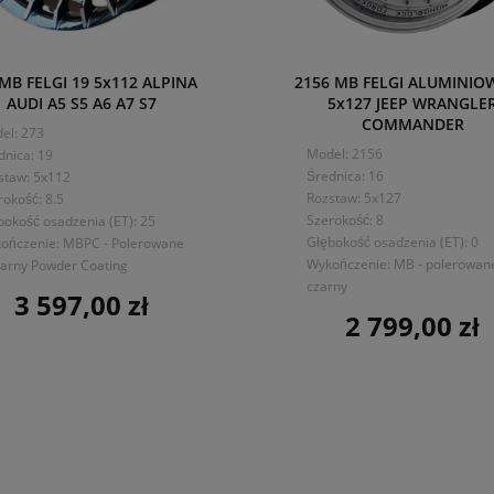
MB FELGI 19 5x112 ALPINA
2156 MB FELGI ALUMINIO
AUDI A5 S5 A6 A7 S7
5x127 JEEP WRANGLE
COMMANDER
el: 273
Model: 2156
dnica: 19
Średnica: 16
staw: 5x112
Rozstaw: 5x127
rokość: 8.5
Szerokość: 8
bokość osadzenia (ET): 25
Głębokość osadzenia (ET): 0
ończenie: MBPC - Polerowane
Wykończenie: MB - polerowan
zarny Powder Coating
czarny
3 597,00 zł
Cena
2 799,00 zł
Cena