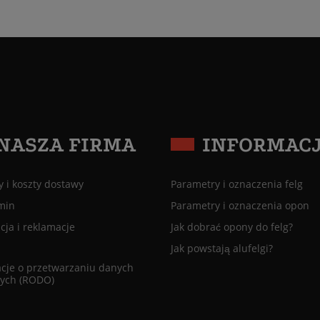
NASZA FIRMA
INFORMAC
 i koszty dostawy
Parametry i oznaczenia felg
min
Parametry i oznaczenia opon
ja i reklamacje
Jak dobrać opony do felg?
Jak powstają alufelgi?
cje o przetwarzaniu danych
ych (RODO)