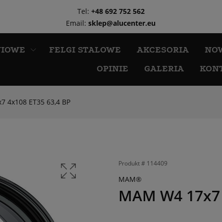
Tel:
+48 692 752 562
Email:
sklep@alucenter.eu
NIOWE
FELGI STALOWE
AKCESORIA
NO
OPINIE
GALERIA
KON
 4x108 ET35 63,4 BP
Produkt #
114409
MAM®
MAM W4 17x7 