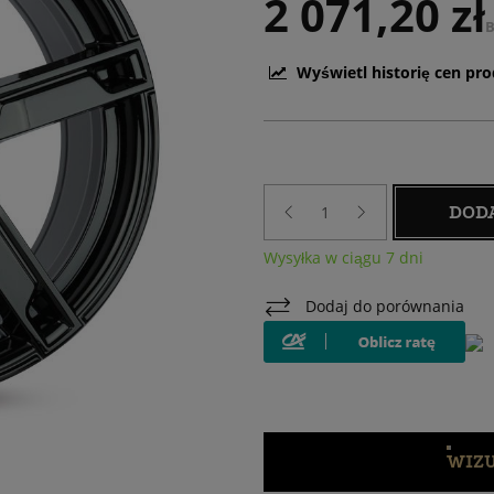
2 071,20 zł
B
Wyświetl historię cen pr
DOD
Wysyłka w ciągu 7 dni
Dodaj do porównania
WIZU