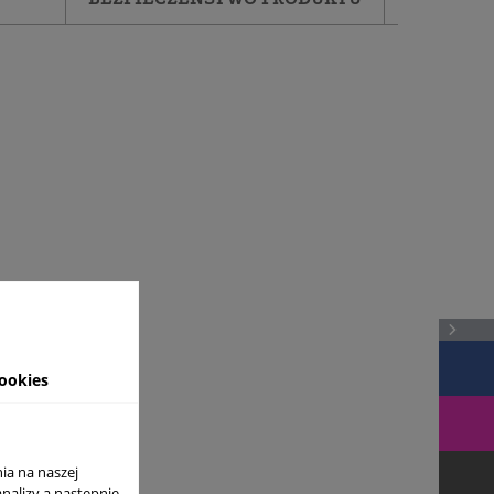
ookies
ia na naszej
analizy a nastepnie