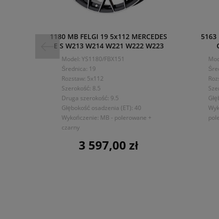
1180 MB FELGI 19 5x112 MERCEDES
5163
E S W213 W214 W221 W222 W223
Model: YS1180/FBX151
Mod
Średnica: 19
Śre
Rozstaw: 5x112
Roz
Szerokość: 8.5
Sze
Druga szerokość: 9.5
Głę
Głębokość osadzenia (ET): 40
Wyk
Wykończenie: MB - polerowane +
pol
czarny
3 597,00 zł
Cena