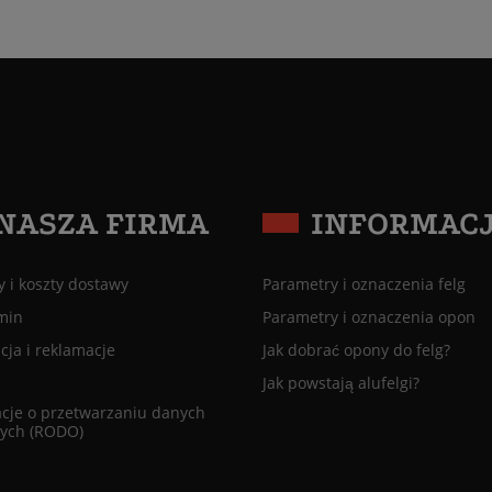
NASZA FIRMA
INFORMAC
 i koszty dostawy
Parametry i oznaczenia felg
min
Parametry i oznaczenia opon
ja i reklamacje
Jak dobrać opony do felg?
Jak powstają alufelgi?
cje o przetwarzaniu danych
ych (RODO)