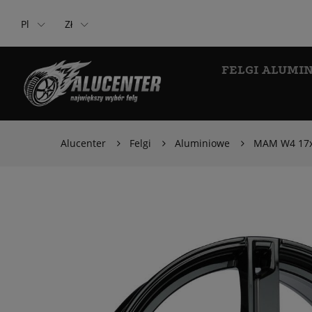
Pl
Zł
FELGI ALUMI
Alucenter
Felgi
Aluminiowe
MAM W4 17x7