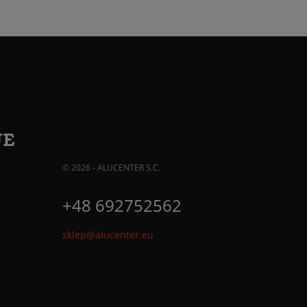
JE
© 2026 - ALUCENTER S.C.
+48 692752562
sklep@alucenter.eu