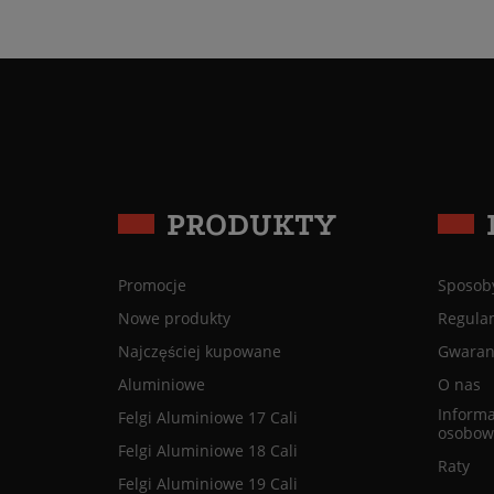
PRODUKTY
Promocje
Sposoby
Nowe produkty
Regula
Najczęściej kupowane
Gwaranc
Aluminiowe
O nas
Informa
Felgi Aluminiowe 17 Cali
osobow
Felgi Aluminiowe 18 Cali
Raty
Felgi Aluminiowe 19 Cali