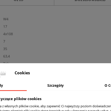
W4
17
4x108
7
35
63,4
Tak
Nowe
Cookies
Połysk
dy
Szczegóły
O C
BL - czarne
Kolor: BLACK PAINTED
tyczące plików cookies
komplet (4 sztuki)
ta z własnych plików cookie, aby zapewnić Ci najwyższy poziom doświadczen
Tak
tujemy również pliki cookie stron trzecich w celu ulepszenia naszych usług, 