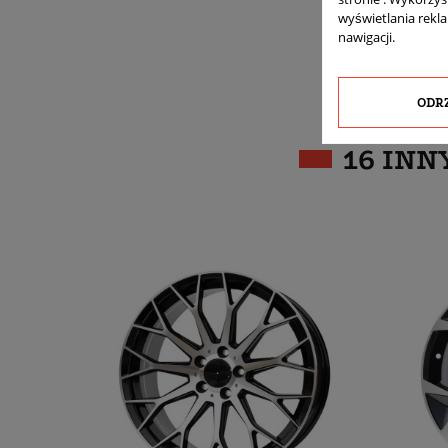
wyświetlania rekl
nawigacji.
ODR
16 INN