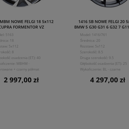
 MBM NOWE FELGI 18 5x112
1416 SB NOWE FELGI 20 5
CUPRA FORMENTOR VZ
BMW 5 G30 G31 6 G32 7 G11
el: 5163
Model: 1416/761
dnica: 18
Średnica: 20
staw: 5x112
Rozstaw: 5x112
rokość: 8
Szerokość: 8.5
bokość osadzenia (ET): 40
Druga szerokość: 9.5
ończenie: MBHM -
Głębokość osadzenia (ET): 25
erowane + czarny półmat
Wykończenie: BL - czarne
2 997,00 zł
4 297,00 zł
Cena
Cena