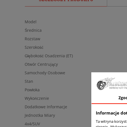
Model
Średnica
Rozstaw
Szerokość
Głębokość Osadzenia (ET)
Otwór Centrujący
Samochody Osobowe
Stan
Powłoka
Zgo
Wykończenie
Dodatkowe Informacje
Informacje do
Jednostka Miary
Ta witryna korzys
4x4/SUV
stronie . Wykorzys