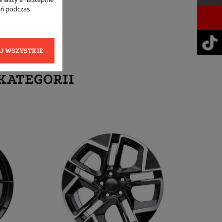
ań podczas
J WSZYSTKIE
KATEGORII