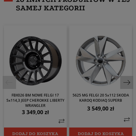
SAMEJ KATEGORII
FBX026 BM NOWE FELGI 17
5625 MG FELGI 20 5x112 SKODA
5x114,3 JEEP CHEROKKE LIBERTY
KAROQ KODIAQ SUPERB
WRANGLER
3 549,00 zł
Cena
3 349,00 zł
Cena
DODAJ DO KOSZYKA
DODAJ DO KOSZYKA