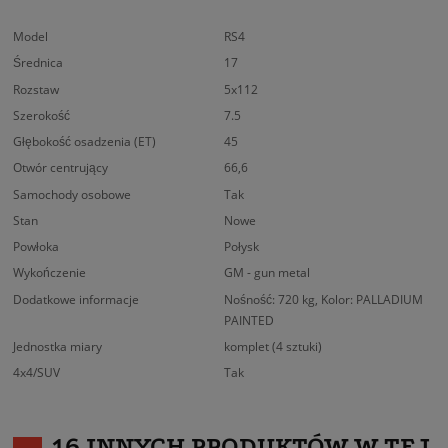
Model
RS4
Średnica
17
Rozstaw
5x112
Szerokość
7.5
Głębokość osadzenia (ET)
45
Otwór centrujący
66,6
Samochody osobowe
Tak
Stan
Nowe
Powłoka
Połysk
Wykończenie
GM - gun metal
Dodatkowe informacje
Nośność: 720 kg, Kolor: PALLADIUM
PAINTED
Jednostka miary
komplet (4 sztuki)
4x4/SUV
Tak
16 INNYCH PRODUKTÓW W TEJ