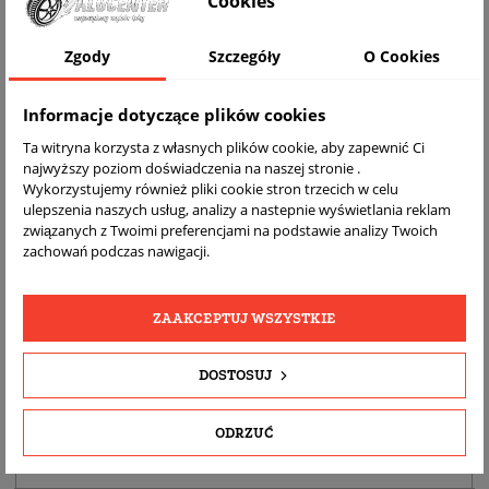
Cookies
Zgody
Szczegóły
O Cookies
Informacje dotyczące plików cookies
Ta witryna korzysta z własnych plików cookie, aby zapewnić Ci
najwyższy poziom doświadczenia na naszej stronie .
Wykorzystujemy również pliki cookie stron trzecich w celu
ulepszenia naszych usług, analizy a nastepnie wyświetlania reklam
DARMOWA
BEZPŁATNY
REALNE
związanych z Twoimi preferencjami na podstawie analizy Twoich
WYSYŁKA
ZWROT
ZDJĘCIA
zachowań podczas nawigacji.
PRODUKTU
ZAAKCEPTUJ WSZYSTKIE
SZCZEGÓŁY PRODUKTU
DOSTOSUJ
OPIS
DOPASOWANIE
ODRZUĆ
BEZPIECZEŃSTWO PRODUKTU