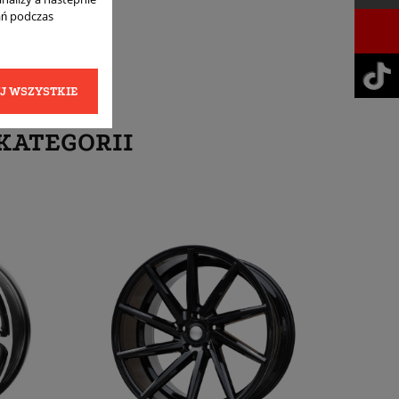
ań podczas
J WSZYSTKIE
KATEGORII