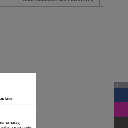
ookies
ia na naszej
analizy a nastepnie