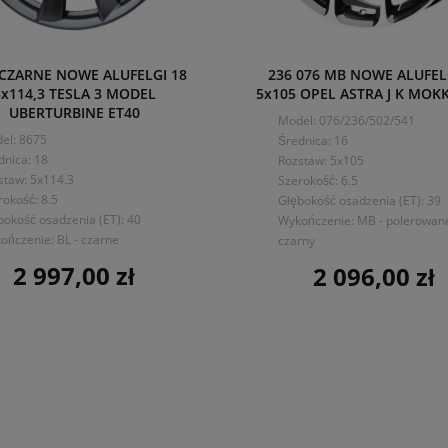
 CZARNE NOWE ALUFELGI 18
236 076 MB NOWE ALUFEL
5x114,3 TESLA 3 MODEL
5x105 OPEL ASTRA J K MOK
UBERTURBINE ET40
Model: 076/236/502/541
el: 8675
Średnica: 16
dnica: 18
Rozstaw: 5x105
staw: 5x114.3
Szerokość: 6.5
rokość: 8.5
Głębokość osadzenia (ET): 39
bokość osadzenia (ET): 40
Wykończenie: MB - polerowan
ończenie: BL - czarne
czarny
2 997,00 zł
2 096,00 zł
Cena
Cena