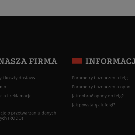
NASZA FIRMA
INFORMAC
 i koszty dostawy
Parametry i oznaczenia felg
min
Parametry i oznaczenia opon
ja i reklamacje
Jak dobrać opony do felg?
Jak powstają alufelgi?
cje o przetwarzaniu danych
ych (RODO)