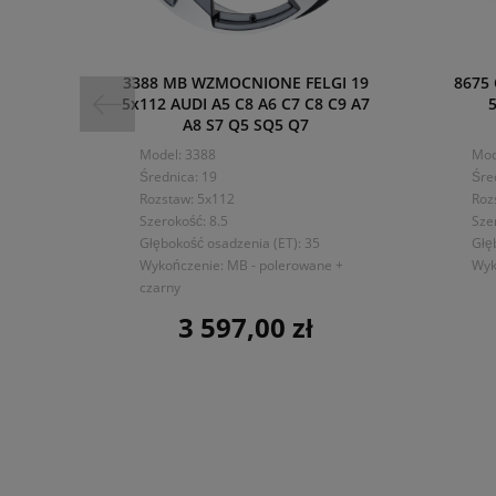
3388 MB WZMOCNIONE FELGI 19
8675
5x112 AUDI A5 C8 A6 C7 C8 C9 A7
A8 S7 Q5 SQ5 Q7
Model: 3388
Mod
Średnica: 19
Śre
Rozstaw: 5x112
Roz
Szerokość: 8.5
Sze
Głębokość osadzenia (ET): 35
Głę
Wykończenie: MB - polerowane +
Wyk
czarny
3 597,00 zł
Cena