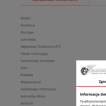
Model
Średnica
Rozstaw
Szerokość
Głębokość Osadzenia (ET)
Otwór Centrujący
Samochody Osobowe
Stan
Powłoka
Zgo
Wykończenie
Dodatkowe Informacje
Informacje do
Jednostka Miary
Ta witryna korzys
4x4/SUV
stronie . Wykorzys