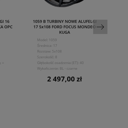
GI 16
1059 B TURBINY NOWE ALUFELGI
532 
KA OPC
17 5x108 FORD FOCUS MONDEO
C E S
KUGA
Mo
Model: 1059
Śre
Średnica: 17
Ro
Rozstaw: 5x108
Sze
Szerokość: 8
Głę
Głębokość osadzenia (ET): 40
e +
Wy
Wykończenie: BL - czarne
cz
2 497,00 zł
Cena