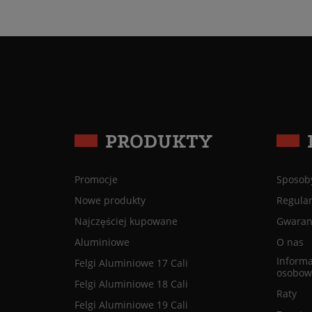
PRODUKTY
Promocje
Sposoby
Nowe produkty
Regula
Najczęściej kupowane
Gwaranc
Aluminiowe
O nas
Informa
Felgi Aluminiowe 17 Cali
osobow
Felgi Aluminiowe 18 Cali
Raty
Felgi Aluminiowe 19 Cali