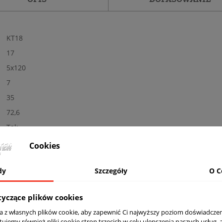
KT18
17
5x120
7
35
72,6
Tak
Nowe
Cookies
Połysk
dy
Szczegóły
O C
MB - polerowane + czarny
Nośność: 720 kg, Kolor: BLACK LIP POLISH
tyczące plików cookies
komplet (4 sztuki)
ta z własnych plików cookie, aby zapewnić Ci najwyższy poziom doświadczen
Tak
tujemy również pliki cookie stron trzecich w celu ulepszenia naszych usług, 