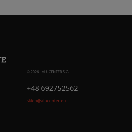
JE
© 2026 - ALUCENTER S.C.
+48 692752562
sklep@alucenter.eu