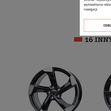
wyświetlania rekl
nawigacji.
ODR
16 INN