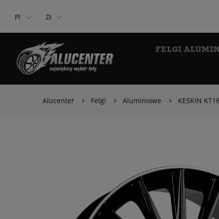
Pl
Zł
FELGI ALUMI
Alucenter
Felgi
Aluminiowe
KESKIN KT18