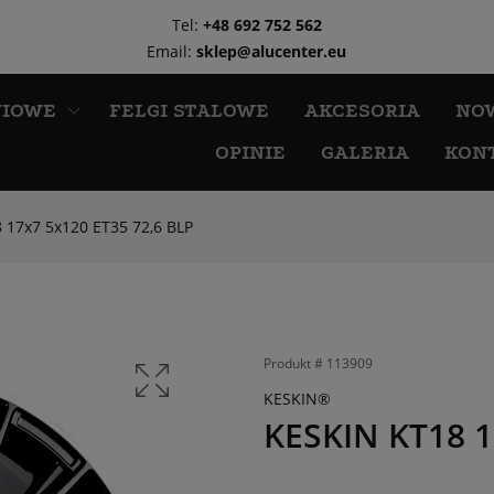
Tel:
+48 692 752 562
Email:
sklep@alucenter.eu
NIOWE
FELGI STALOWE
AKCESORIA
NO
OPINIE
GALERIA
KON
 17x7 5x120 ET35 72,6 BLP
Produkt #
113909
KESKIN®
KESKIN KT18 1