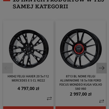
SAMEJ KATEGORII
HX042 FELGI HAXER 20 5x112
8713 BL NOWE FELGI
MERCEDES E S CL W222
ALUMINIOWE 18 5x108 FORD
FOCUS MONDEO KUGA VOLVO
4 797,00 zł
Cena
S60 V60
2 997,00 zł
Cena