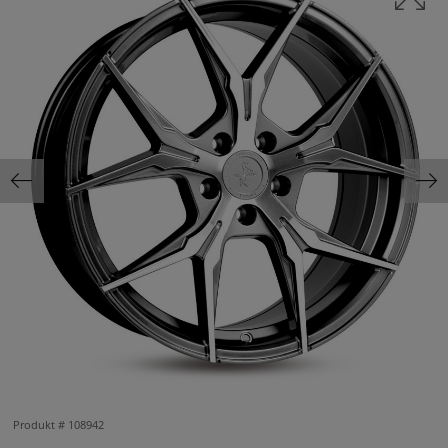
Produkt #
108942