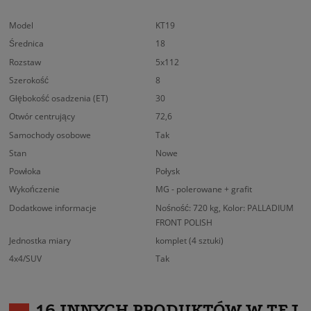
Model
KT19
Średnica
18
Rozstaw
5x112
Szerokość
8
Głębokość osadzenia (ET)
30
Otwór centrujący
72,6
Samochody osobowe
Tak
Stan
Nowe
Powłoka
Połysk
Wykończenie
MG - polerowane + grafit
Dodatkowe informacje
Nośność: 720 kg, Kolor: PALLADIUM
FRONT POLISH
Jednostka miary
komplet (4 sztuki)
4x4/SUV
Tak
16 INNYCH PRODUKTÓW W TEJ