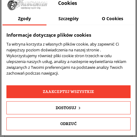
Cookies
Zgody
Szczegóły
O Cookies
Informacje dotyczące plików cookies
Ta witryna korzysta z własnych plików cookie, aby zapewnić Ci
najwyższy poziom doświadczenia na naszej stronie .
Wykorzystujemy również pliki cookie stron trzecich w celu
ulepszenia naszych usług, analizy a nastepnie wyświetlania reklam
DARMOWA
BEZPŁATNY
REALNE
związanych z Twoimi preferencjami na podstawie analizy Twoich
WYSYŁKA
ZWROT
ZDJĘCIA
zachowań podczas nawigacji.
PRODUKTU
ZAAKCEPTUJ WSZYSTKIE
SZCZEGÓŁY PRODUKTU
DOSTOSUJ
OPIS
DOPASOWANIE
ODRZUĆ
BEZPIECZEŃSTWO PRODUKTU