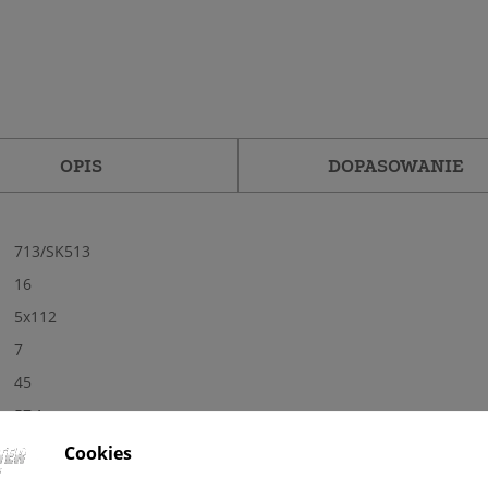
OPIS
DOPASOWANIE
713/SK513
16
5x112
7
45
57,1
Tak
Cookies
Nowe