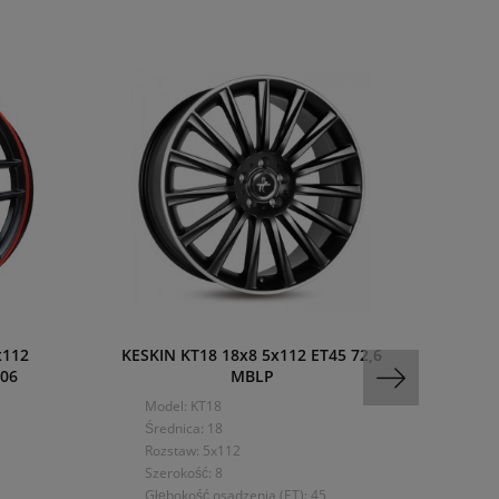
x112
KESKIN KT18 18x8 5x112 ET45 72,6
5327
06
MBLP
1
Model: KT18
Mo
Średnica: 18
Śre
Rozstaw: 5x112
Ro
Szerokość: 8
Sze
Głębokość osadzenia (ET): 45
Dru