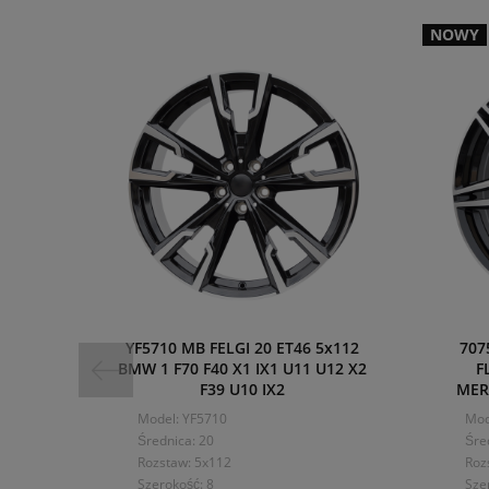
NOWY
YF5710 MB FELGI 20 ET46 5x112
707
BMW 1 F70 F40 X1 IX1 U11 U12 X2
F
F39 U10 IX2
MER
Model: YF5710
Mod
Średnica: 20
Śre
Rozstaw: 5x112
Roz
Szerokość: 8
Sze