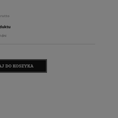
rutto
oduktu
0 dni
AJ DO KOSZYKA