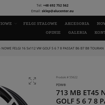
Tel:
+48 692 752 562
Email:
sklep@alucenter.eu
NIOWE
FELGI STALOWE
AKCESORIA
NO
OPINIE
GALERIA
KON
 NOWE FELGI 16 5x112 VW GOLF 5 6 7 8 PASSAT B6 B7 B8 TOURAN
Produkt #
55622
PDW®
713 MB ET45 
GOLF 5 6 7 8