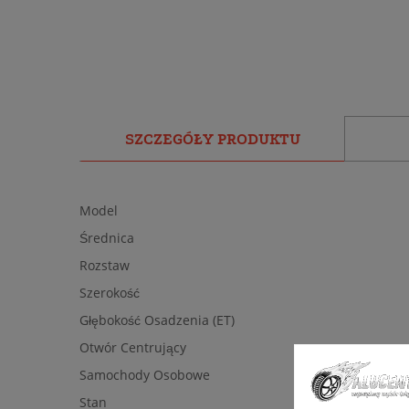
SZCZEGÓŁY PRODUKTU
Model
Średnica
Rozstaw
Szerokość
Głębokość Osadzenia (ET)
Otwór Centrujący
Samochody Osobowe
Stan