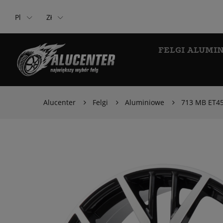
Pl
Zł
FELGI ALUMI
Alucenter
Felgi
Aluminiowe
713 MB ET45