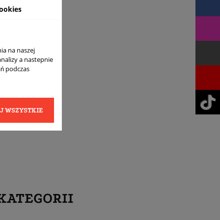
ookies
ia na naszej
analizy a nastepnie
ań podczas
J WSZYSTKIE
KATEGORII