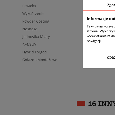
Zgo
Powłoka
Wykończenie
Informacje do
Powder Coating
Ta witryna korzys
Nośność
stronie . Wykorzys
wyświetlania rekl
Jednostka Miary
nawigacji.
4x4/SUV
Hybrid Forged
ODR
Gniazdo Montażowe
16 INN