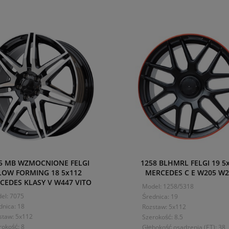
5 MB WZMOCNIONE FELGI
1258 BLHMRL FELGI 19 5
LOW FORMING 18 5x112
MERCEDES C E W205 W2
CEDES KLASY V W447 VITO
Model: 1258/5318
el: 7075
Średnica: 19
dnica: 18
Rozstaw: 5x112
staw: 5x112
Szerokość: 8.5
rokość: 8
Głębokość osadzenia (ET): 38