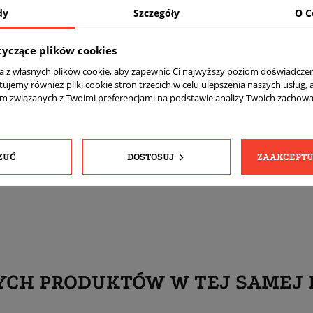
dy
Szczegóły
O C
Połysk
MBPC - Polerowane + czarny Powder Coating
tyczące plików cookies
Tak
ta z własnych plików cookie, aby zapewnić Ci najwyższy poziom doświadczen
675
tujemy również pliki cookie stron trzecich w celu ulepszenia naszych usług, 
am związanych z Twoimi preferencjami na podstawie analizy Twoich zachow
komplet (4 sztuki)
Tak
Tak
ZUĆ
DOSTOSUJ
ZAAKCEPTU
Sferyczne
YCH PRODUKTÓW W TEJ SAMEJ 