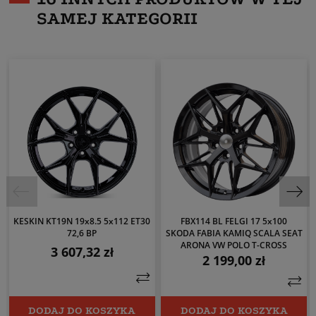
SAMEJ KATEGORII
KESKIN KT19N 19x8.5 5x112 ET30
FBX114 BL FELGI 17 5x100
72,6 BP
SKODA FABIA KAMIQ SCALA SEAT
ARONA VW POLO T-CROSS
3 607,32 zł
Cena
2 199,00 zł
Cena
DODAJ DO KOSZYKA
DODAJ DO KOSZYKA