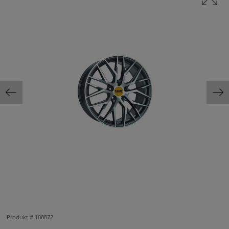
Produkt #
108872