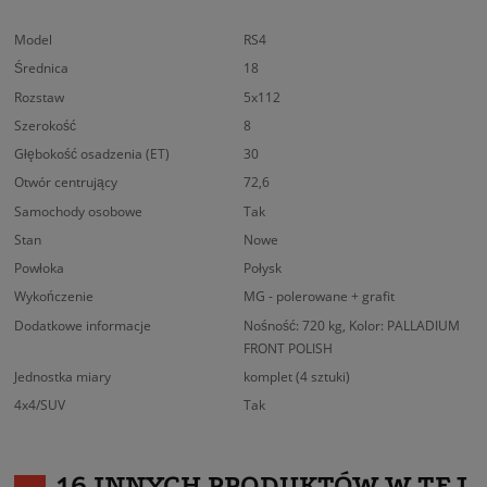
Model
RS4
Średnica
18
Rozstaw
5x112
Szerokość
8
Głębokość osadzenia (ET)
30
Otwór centrujący
72,6
Samochody osobowe
Tak
Stan
Nowe
Powłoka
Połysk
Wykończenie
MG - polerowane + grafit
Dodatkowe informacje
Nośność: 720 kg, Kolor: PALLADIUM
FRONT POLISH
Jednostka miary
komplet (4 sztuki)
4x4/SUV
Tak
16 INNYCH PRODUKTÓW W TEJ