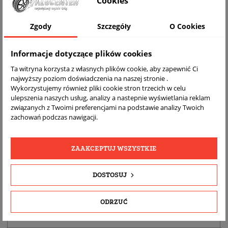
Cookies
Zgody
Szczegóły
O Cookies
Informacje dotyczące plików cookies
Ta witryna korzysta z własnych plików cookie, aby zapewnić Ci
najwyższy poziom doświadczenia na naszej stronie .
Wykorzystujemy również pliki cookie stron trzecich w celu
ulepszenia naszych usług, analizy a nastepnie wyświetlania reklam
DARMOWA
BEZPŁATNY
REALNE
związanych z Twoimi preferencjami na podstawie analizy Twoich
WYSYŁKA
ZWROT
ZDJĘCIA
zachowań podczas nawigacji.
PRODUKTU
ZAAKCEPTUJ WSZYSTKIE
SZCZEGÓŁY PRODUKTU
DOSTOSUJ
OPIS
DOPASOWANIE
ODRZUĆ
BEZPIECZEŃSTWO PRODUKTU