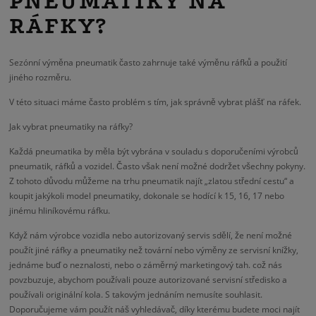
PNEUMATIKY NA
RÁFKY?
Sezónní výměna pneumatik často zahrnuje také výměnu ráfků a použití
jiného rozměru.
V této situaci máme často problém s tím, jak správně vybrat plášť na ráfek.
Jak vybrat pneumatiky na ráfky?
Každá pneumatika by měla být vybrána v souladu s doporučeními výrobců
pneumatik, ráfků a vozidel. Často však není možné dodržet všechny pokyny.
Z tohoto důvodu můžeme na trhu pneumatik najít „zlatou střední cestu“ a
koupit jakýkoli model pneumatiky, dokonale se hodící k 15, 16, 17 nebo
jinému hliníkovému ráfku.
Když nám výrobce vozidla nebo autorizovaný servis sdělí, že není možné
použít jiné ráfky a pneumatiky než tovární nebo výměny ze servisní knížky,
jednáme buď o neznalosti, nebo o záměrný marketingový tah. což nás
povzbuzuje, abychom používali pouze autorizované servisní středisko a
používali originální kola. S takovým jednáním nemusíte souhlasit.
Doporučujeme vám použít náš vyhledávač, díky kterému budete moci najít