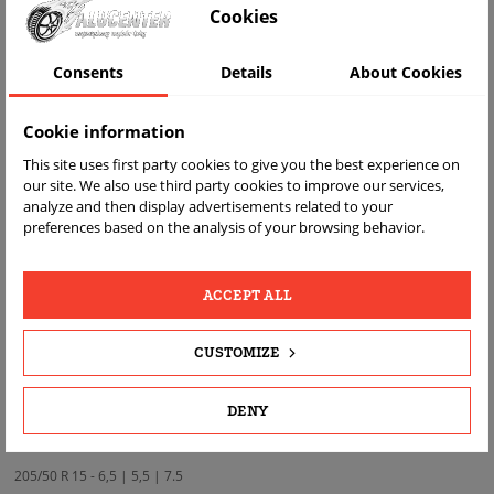
---
Cookies
195/50 R 15 - 6,0 | 5,5 | 7,0
Consents
Details
About Cookies
195/55 R 15 - 6,0 | 5,5 | 7,0
195/60 R 14 - 6,0 | 5,5 | 7,0
Cookie information
This site uses first party cookies to give you the best experience on
195/60 R 15 - 6,0 | 5,5 | 7,0
our site. We also use third party cookies to improve our services,
195/65 R 14 - 6,0 | 5,5 | 7,0
analyze and then display advertisements related to your
preferences based on the analysis of your browsing behavior.
195/65 R 15 - 6,0 | 5,5 | 7,0
195/70 R 14 - 6,0 | 5,0 | 6.5
ACCEPT ALL
195/70 R 15 - 6,0 | 5,0 | 6.5
CUSTOMIZE
---
205/40 R 17 - 7,5 | 7,0 | 8,0
DENY
205/45 R 16 - 7,0 | 6,5 | 7.5
205/50 R 15 - 6,5 | 5,5 | 7.5