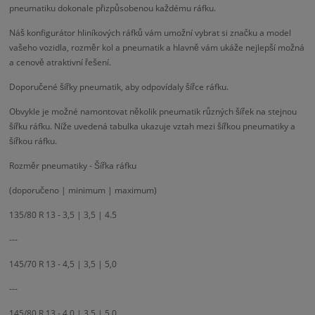
pneumatiku dokonale přizpůsobenou každému ráfku.
Náš konfigurátor hliníkových ráfků vám umožní vybrat si značku a model
vašeho vozidla, rozměr kol a pneumatik a hlavně vám ukáže nejlepší možná
a cenově atraktivní řešení.
Doporučené šířky pneumatik, aby odpovídaly šířce ráfku.
Obvykle je možné namontovat několik pneumatik různých šířek na stejnou
šířku ráfku. Níže uvedená tabulka ukazuje vztah mezi šířkou pneumatiky a
šířkou ráfku.
Rozměr pneumatiky - Šířka ráfku
(doporučeno | minimum | maximum)
135/80 R 13 - 3,5 | 3,5 | 4.5
---
145/70 R 13 - 4,5 | 3,5 | 5,0
---
145/80 R 13 - 4,0 | 3,5 | 5,0