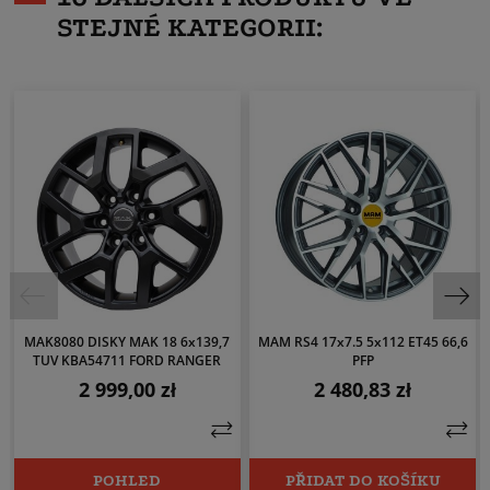
STEJNÉ KATEGORII:
MAK8080 DISKY MAK 18 6x139,7
MAM RS4 17x7.5 5x112 ET45 66,6
TUV KBA54711 FORD RANGER
PFP
2 999,00 zł
2 480,83 zł
Cena
Cena
POHLED
PŘIDAT DO KOŠÍKU