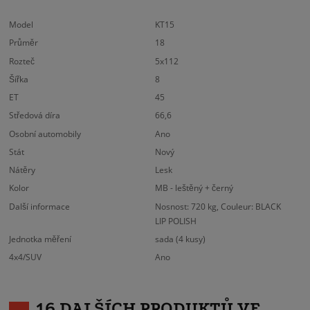
Model
KT15
Průměr
18
Rozteč
5x112
Šířka
8
ET
45
Středová díra
66,6
Osobní automobily
Ano
Stát
Nový
Nátěry
Lesk
Kolor
MB - leštěný + černý
Další informace
Nosnost: 720 kg, Couleur: BLACK
LIP POLISH
Jednotka měření
sada (4 kusy)
4x4/SUV
Ano
16 DALŠÍCH PRODUKTŮ VE