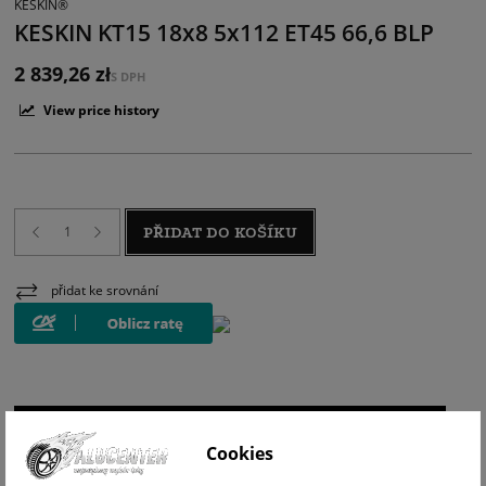
KESKIN®
KESKIN KT15 18x8 5x112 ET45 66,6 BLP
2 839,26 zł
S DPH
View price history
PŘIDAT DO KOŠÍKU
přidat ke srovnání
WIZUALIZACJA NA AUCIE
Cookies