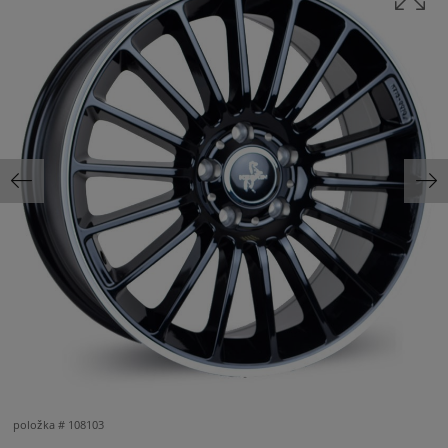
položka #
108103