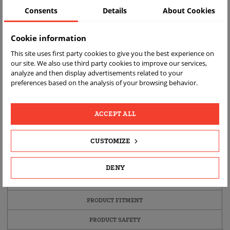
Consents
Details
About Cookies
Cookie information
This site uses first party cookies to give you the best experience on
our site. We also use third party cookies to improve our services,
analyze and then display advertisements related to your
preferences based on the analysis of your browsing behavior.
RYCHLÉ
VRÁCENÍ
ODESLÁNÍ
ZDARMA
SKUTEČNÉ
ACCEPT ALL
FOTKY
PRODUKTŮ
CUSTOMIZE
DETAILY PRODUKTU
DENY
POPIS
PRODUCT FITMENT
PRODUCT SAFETY