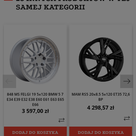
SAMEJ KATEGORII
848 MS FELGI 19 5x120 BMW 5 7
MAM RS5 20x8.5 5x120 ET35 72,6
E34 E39 E32 E38 E60 E61 E63 E65
BP
E66
4 298,57 zł
Cena
3 597,00 zł
Cena
DODAJ DO KOSZYKA
DODAJ DO KOSZYKA