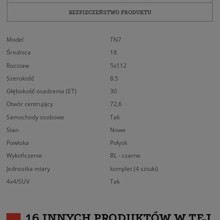
BEZPIECZEŃSTWO PRODUKTU
Model
TN7
Średnica
18
Rozstaw
5x112
Szerokość
8.5
Głębokość osadzenia (ET)
30
Otwór centrujący
72,6
Samochody osobowe
Tak
Stan
Nowe
Powłoka
Połysk
Wykończenie
BL - czarne
Jednostka miary
komplet (4 sztuki)
4x4/SUV
Tak
16 INNYCH PRODUKTÓW W TEJ