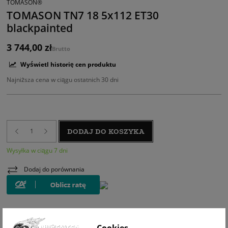
TOMASON®
TOMASON TN7 18 5x112 ET30
blackpainted
3 744,00 zł
Brutto
Wyświetl historię cen produktu
Najniższa cena w ciągu ostatnich 30 dni
DODAJ DO KOSZYKA
Wysyłka w ciągu 7 dni
Dodaj do porównania