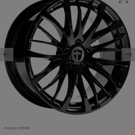
Produkt #
99494