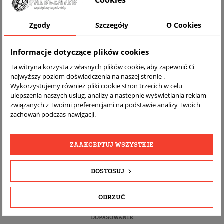
Cookies
WIZUALIZACJA NA AUCIE
Zgody
Szczegóły
O Cookies
Informacje dotyczące plików cookies
Ta witryna korzysta z własnych plików cookie, aby zapewnić Ci
najwyższy poziom doświadczenia na naszej stronie .
Wykorzystujemy również pliki cookie stron trzecich w celu
ulepszenia naszych usług, analizy a nastepnie wyświetlania reklam
związanych z Twoimi preferencjami na podstawie analizy Twoich
zachowań podczas nawigacji.
DARMOWA
BEZPŁATNY
REALNE
WYSYŁKA
ZWROT
ZDJĘCIA
ZAAKCEPTUJ WSZYSTKIE
PRODUKTU
DOSTOSUJ
SZCZEGÓŁY PRODUKTU
ODRZUĆ
OPIS
DOPASOWANIE