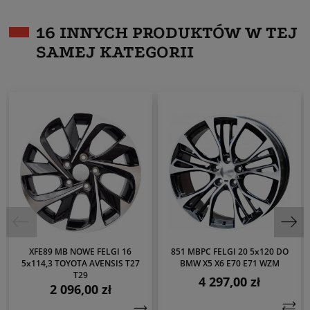
16 INNYCH PRODUKTÓW W TEJ
SAMEJ KATEGORII
XFE89 MB NOWE FELGI 16
851 MBPC FELGI 20 5x120 DO
5x114,3 TOYOTA AVENSIS T27
BMW X5 X6 E70 E71 WZM
T29
4 297,00 zł
Cena
2 096,00 zł
Cena