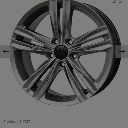
Produkt #
117387