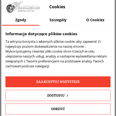
WIZUALIZACJA NA AUCIE
Cookies
Zgody
Szczegóły
O Cookies
Informacje dotyczące plików cookies
Ta witryna korzysta z własnych plików cookie, aby zapewnić Ci
najwyższy poziom doświadczenia na naszej stronie .
Wykorzystujemy również pliki cookie stron trzecich w celu
ulepszenia naszych usług, analizy a nastepnie wyświetlania reklam
związanych z Twoimi preferencjami na podstawie analizy Twoich
DARMOWA
BEZPŁATNY
REALNE
zachowań podczas nawigacji.
WYSYŁKA
ZWROT
ZDJĘCIA
PRODUKTU
ZAAKCEPTUJ WSZYSTKIE
SZCZEGÓŁY PRODUKTU
DOSTOSUJ
OPIS
ODRZUĆ
DOPASOWANIE