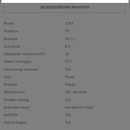
BEZPIECZEŃSTWO PRODUKTU
Model
5293
Średnica
19
Rozstaw
5x112
Szerokość
8.5
Głębokość osadzenia (ET)
38
Otwór centrujący
57,1
Samochody osobowe
Tak
Stan
Nowe
Powłoka
Połysk
Wykończenie
HB - dymione
Powder coating
Tak
Jednostka miary
komplet (4 sztuki)
4x4/SUV
Tak
Hybrid forged
Tak