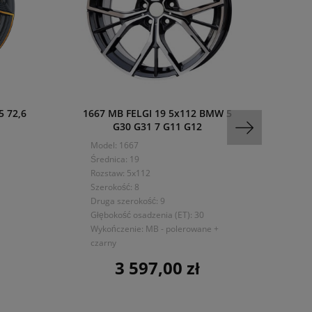
5 72,6
1667 MB FELGI 19 5x112 BMW 5
MAM 
G30 G31 7 G11 G12
Mo
Model: 1667
Śre
Średnica: 19
Ro
Rozstaw: 5x112
Sze
Szerokość: 8
Głę
Druga szerokość: 9
Wyk
Głębokość osadzenia (ET): 30
Wykończenie: MB - polerowane +
czarny
3 597,00 zł
Cena