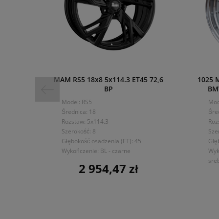
MAM RS5 18x8 5x114.3 ET45 72,6
1025 
BP
BMW
Model: RS5
Mod
Średnica: 18
Śre
Rozstaw: 5x114.3
Roz
Szerokość: 8
Sze
Głębokość osadzenia (ET): 45
Głę
Wykończenie: BL - czarne
Wyk
sre
2 954,47 zł
Cena