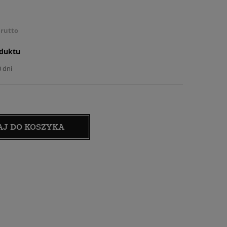
rutto
oduktu
0 dni
AJ DO KOSZYKA