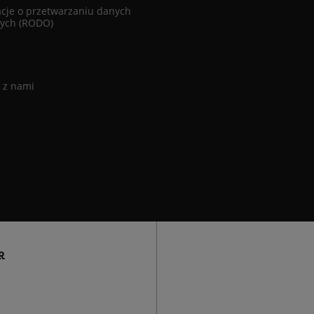
cje o przetwarzaniu danych
ych (RODO)
 z nami
R