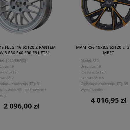
MS FELGI 16 5x120 Z RANTEM
MAM RS6 19x8.5 5x120 ET3
 3 E36 E46 E90 E91 ET31
MBFC
el: 1025/REW031
Model: RS6
dnica: 16
Średnica: 19
staw: 5x120
Rozstaw: 5x120
rokość: 7
Szerokość: 8.5
bokość osadzenia (ET): 31
Głębokość osadzenia (ET): 35
ończenie: MS - polerowane +
Wykończenie: -
brny
4 016,95 zł
Cena
2 096,00 zł
Cena