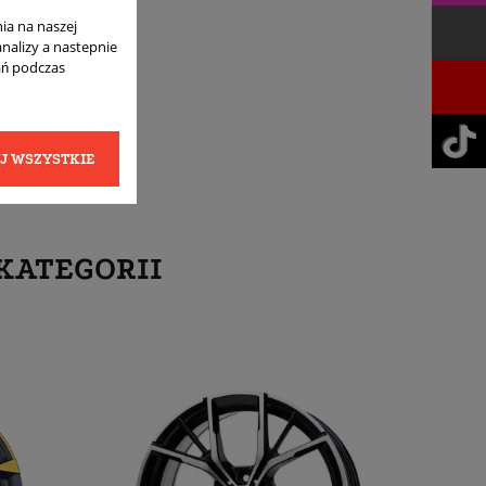
ia na naszej
analizy a nastepnie
ań podczas
J WSZYSTKIE
KATEGORII