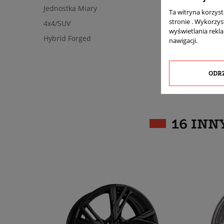
Jednostka Miary
Ta witryna korzys
stronie . Wykorzys
4x4/SUV
wyświetlania rekl
Hybrid Forged
nawigacji.
ODR
16 INN