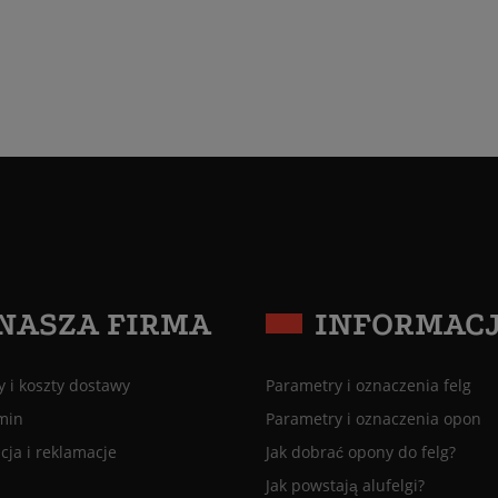
NASZA FIRMA
INFORMAC
 i koszty dostawy
Parametry i oznaczenia felg
min
Parametry i oznaczenia opon
ja i reklamacje
Jak dobrać opony do felg?
Jak powstają alufelgi?