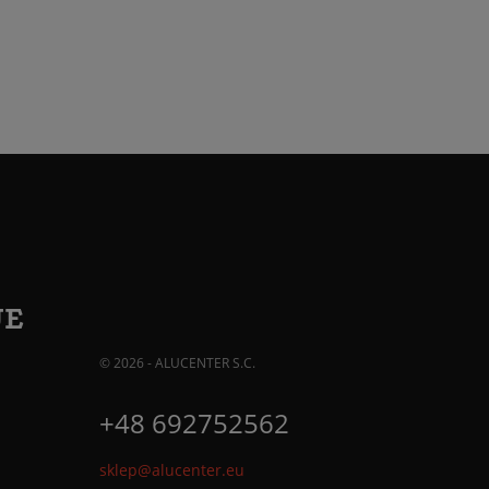
JE
© 2026 - ALUCENTER S.C.
+48 692752562
sklep@alucenter.eu