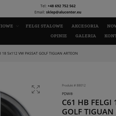
Tel:
+48 692 752 562
Email:
sklep@alucenter.eu
NIOWE
FELGI STALOWE
AKCESORIA
NO
OPINIE
GALERIA
KON
GI 18 5x112 VW PASSAT GOLF TIGUAN ARTEON
Produkt #
88012
PDW®
C61 HB FELGI
GOLF TIGUAN