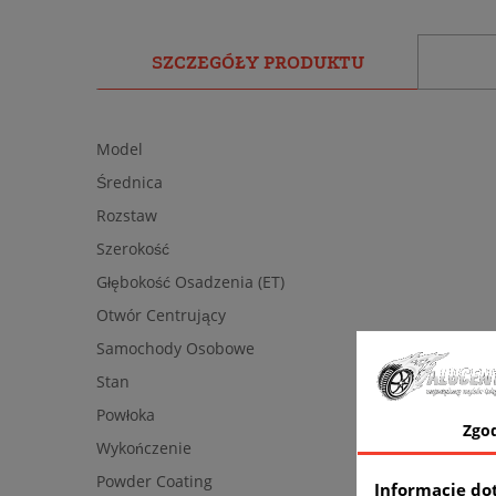
SZCZEGÓŁY PRODUKTU
Model
Średnica
Rozstaw
Szerokość
Głębokość Osadzenia (ET)
Otwór Centrujący
Samochody Osobowe
Stan
Powłoka
Zgo
Wykończenie
Powder Coating
Informacje do