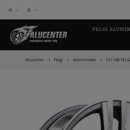
Pl
Zł
FELGI ALUMI
Alucenter
Felgi
Aluminiowe
C61 HB FEL