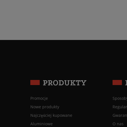
PRODUKTY
Promocje
Sposoby
Nowe produkty
Regula
Najczęściej kupowane
Gwaranc
Aluminiowe
O nas