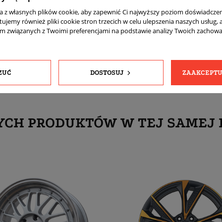
komplet (4 sztuki)
ta z własnych plików cookie, aby zapewnić Ci najwyższy poziom doświadczen
tujemy również pliki cookie stron trzecich w celu ulepszenia naszych usług, 
Tak
am związanych z Twoimi preferencjami na podstawie analizy Twoich zachow
Tak
ZUĆ
DOSTOSUJ
ZAAKCEPTU
YCH PRODUKTÓW W TEJ SAMEJ 