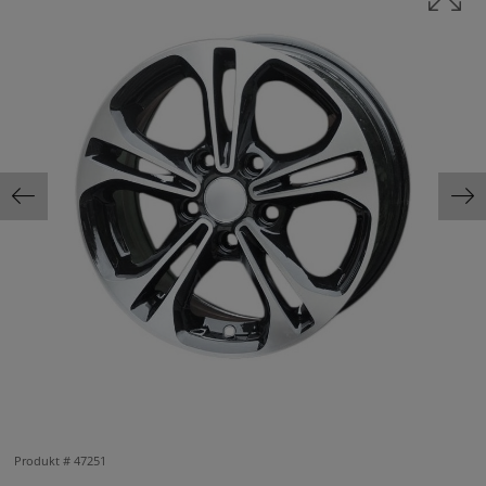
Produkt #
47251