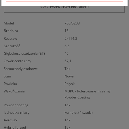
BEZPIECZEŃSTWO PRODUKTU
Model
766/5208
Średnica
16
Rozstaw
5x114.3
Szerokość
6.5
Głębokość osadzenia (ET)
46
Otwór centrujący
67,1
Samochody osobowe
Tak
Stan
Nowe
Powłoka
Połysk
Wykończenie
MBPC - Polerowane + czarny
Powder Coating
Powder coating
Tak
Jednostka miary
komplet (4 sztuki)
4x4/SUV
Tak
Hybrid forged
Tak