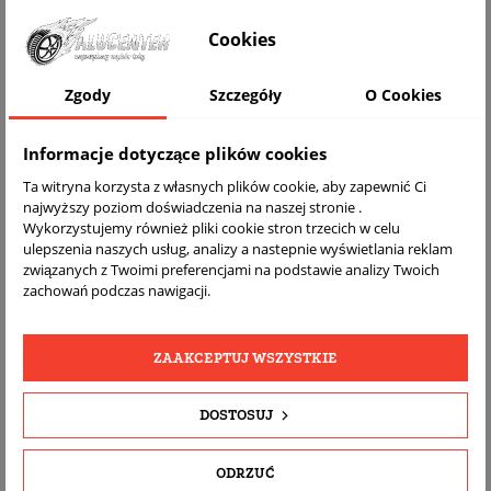
WIZUALIZACJA NA AUCIE
Cookies
Zgody
Szczegóły
O Cookies
Informacje dotyczące plików cookies
Ta witryna korzysta z własnych plików cookie, aby zapewnić Ci
najwyższy poziom doświadczenia na naszej stronie .
Wykorzystujemy również pliki cookie stron trzecich w celu
ulepszenia naszych usług, analizy a nastepnie wyświetlania reklam
związanych z Twoimi preferencjami na podstawie analizy Twoich
DARMOWA
BEZPŁATNY
REALNE
zachowań podczas nawigacji.
WYSYŁKA
ZWROT
ZDJĘCIA
PRODUKTU
ZAAKCEPTUJ WSZYSTKIE
SZCZEGÓŁY PRODUKTU
DOSTOSUJ
OPIS
ODRZUĆ
DOPASOWANIE