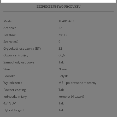
BEZPIECZEŃSTWO PRODUKTU
Model
1048/5482
Średnica
22
Rozstaw
5x112
Szerokość
9
Głębokość osadzenia (ET)
32
Otwór centrujący
66,6
Samochody osobowe
Tak
Stan
Nowe
Powłoka
Połysk
Wykończenie
MB - polerowane + czarny
Powder coating
Tak
Jednostka miary
komplet (4 sztuki)
4x4/SUV
Tak
Hybrid forged
Tak