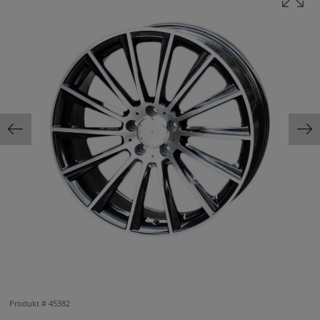
Produkt #
45382