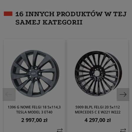
16 INNYCH PRODUKTÓW W TEJ
SAMEJ KATEGORII
1396 G NOWE FELGI 18 5x114,3
5909 BLPL FELGI 20 5x112
TESLA MODEL 3 ET40
MERCEDES C E W221 W222
2 997,00 zł
4 297,00 zł
Cena
Cena