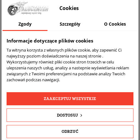
WIZUALIZACJA NA AUCIE
Cookies
Zgody
Szczegóły
O Cookies
Informacje dotyczące plików cookies
Ta witryna korzysta z własnych plików cookie, aby zapewnić Ci
najwyższy poziom doświadczenia na naszej stronie .
Wykorzystujemy również pliki cookie stron trzecich w celu
ulepszenia naszych usług, analizy a nastepnie wyświetlania reklam
związanych z Twoimi preferencjami na podstawie analizy Twoich
DARMOWA
BEZPŁATNY
REALNE
zachowań podczas nawigacji.
WYSYŁKA
ZWROT
ZDJĘCIA
PRODUKTU
ZAAKCEPTUJ WSZYSTKIE
SZCZEGÓŁY PRODUKTU
DOSTOSUJ
OPIS
ODRZUĆ
DOPASOWANIE