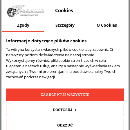
WIZUALIZACJA NA AUCIE
Cookies
Zgody
Szczegóły
O Cookies
Informacje dotyczące plików cookies
Ta witryna korzysta z własnych plików cookie, aby zapewnić Ci
najwyższy poziom doświadczenia na naszej stronie .
Wykorzystujemy również pliki cookie stron trzecich w celu
ulepszenia naszych usług, analizy a nastepnie wyświetlania reklam
związanych z Twoimi preferencjami na podstawie analizy Twoich
DARMOWA
BEZPŁATNY
REALNE
zachowań podczas nawigacji.
WYSYŁKA
ZWROT
ZDJĘCIA
PRODUKTU
ZAAKCEPTUJ WSZYSTKIE
SZCZEGÓŁY PRODUKTU
DOSTOSUJ
OPIS
ODRZUĆ
DOPASOWANIE