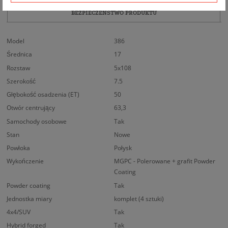
BEZPIECZEŃSTWO PRODUKTU
Model
386
Średnica
17
Rozstaw
5x108
Szerokość
7.5
Głębokość osadzenia (ET)
50
Otwór centrujący
63,3
Samochody osobowe
Tak
Stan
Nowe
Powłoka
Połysk
Wykończenie
MGPC - Polerowane + grafit Powder
Coating
Powder coating
Tak
Jednostka miary
komplet (4 sztuki)
4x4/SUV
Tak
Hybrid forged
Tak