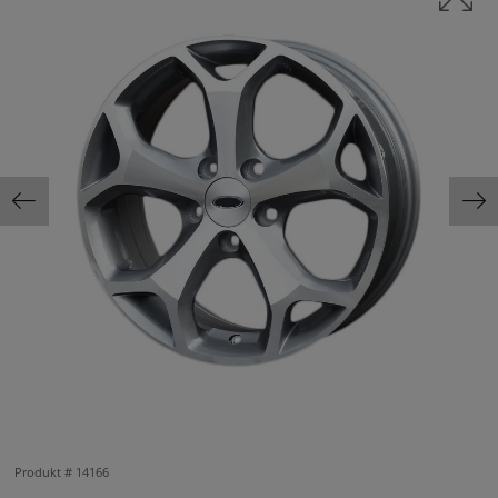
Produkt #
14166