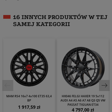
16 INNYCH PRODUKTÓW W TEJ
SAMEJ KATEGORII
MAM RS4 16x7 4x100 ET35 63,4
HX046 FELGI HAXER 19 5x112
BP
AUDI A4 A5 A6 A7 A8 Q3 Q5 VW
PASSAT TIGUAN ET34
1 917,59 zł
Cena
4 797,00 zł
Cena