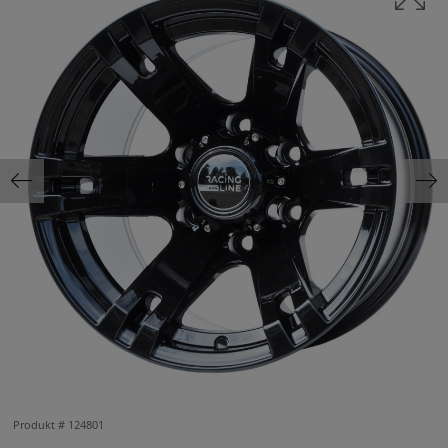
Produkt #
124801