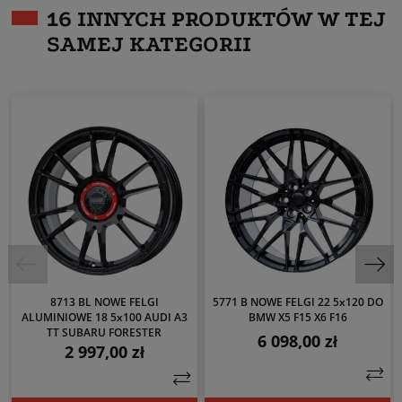
16 INNYCH PRODUKTÓW W TEJ
SAMEJ KATEGORII
8713 BL NOWE FELGI
5771 B NOWE FELGI 22 5x120 DO
ALUMINIOWE 18 5x100 AUDI A3
BMW X5 F15 X6 F16
TT SUBARU FORESTER
6 098,00 zł
Cena
2 997,00 zł
Cena