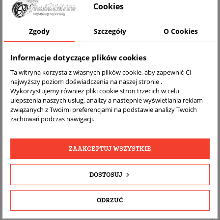
Cookies
WIZUALIZACJA NA AUCIE
Zgody
Szczegóły
O Cookies
Informacje dotyczące plików cookies
Ta witryna korzysta z własnych plików cookie, aby zapewnić Ci
najwyższy poziom doświadczenia na naszej stronie .
Wykorzystujemy również pliki cookie stron trzecich w celu
ulepszenia naszych usług, analizy a nastepnie wyświetlania reklam
związanych z Twoimi preferencjami na podstawie analizy Twoich
zachowań podczas nawigacji.
DARMOWA
BEZPŁATNY
REALNE
WYSYŁKA
ZWROT
ZDJĘCIA
PRODUKTU
ZAAKCEPTUJ WSZYSTKIE
DOSTOSUJ
SZCZEGÓŁY PRODUKTU
OPIS
ODRZUĆ
DOPASOWANIE