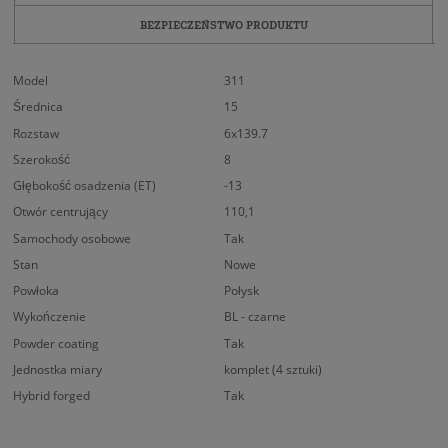
BEZPIECZEŃSTWO PRODUKTU
Model
311
Średnica
15
Rozstaw
6x139.7
Szerokość
8
Głębokość osadzenia (ET)
-13
Otwór centrujący
110,1
Samochody osobowe
Tak
Stan
Nowe
Powłoka
Połysk
Wykończenie
BL - czarne
Powder coating
Tak
Jednostka miary
komplet (4 sztuki)
Hybrid forged
Tak