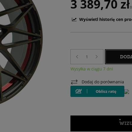
3 389,70 zł
B
Wyświetl historię cen pr
DOD
Wysyłka w ciągu 7 dni
Dodaj do porównania
WIZU