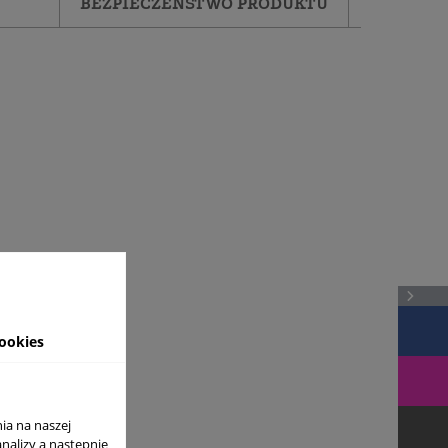
BEZPIECZEŃSTWO PRODUKTU
ookies
ia na naszej
analizy a nastepnie