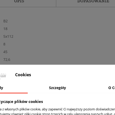
OPIS
DOPASOWANIE
B2
18
5x112
8
45
72,6
Tak
Cookies
Nowe
Połysk
dy
Szczegóły
O C
inne
Nośność: 690 kg, Kolor: BRONZE RED INSIDE
tyczące plików cookies
komplet (4 sztuki)
ta z własnych plików cookie, aby zapewnić Ci najwyższy poziom doświadczen
tujemy również pliki cookie stron trzecich w celu ulepszenia naszych usług, 