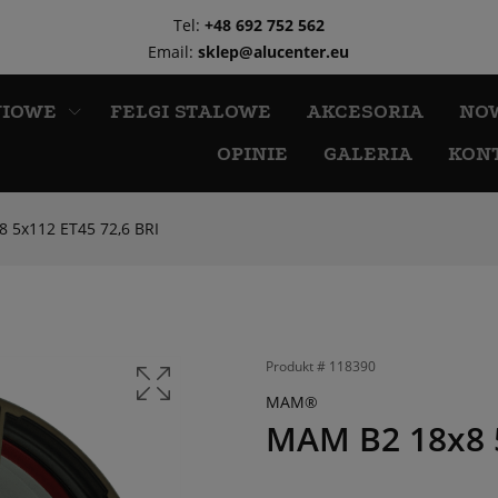
Tel:
+48 692 752 562
Email:
sklep@alucenter.eu
NIOWE
FELGI STALOWE
AKCESORIA
NO
OPINIE
GALERIA
KON
 5x112 ET45 72,6 BRI
Produkt #
118390
MAM®
MAM B2 18x8 5