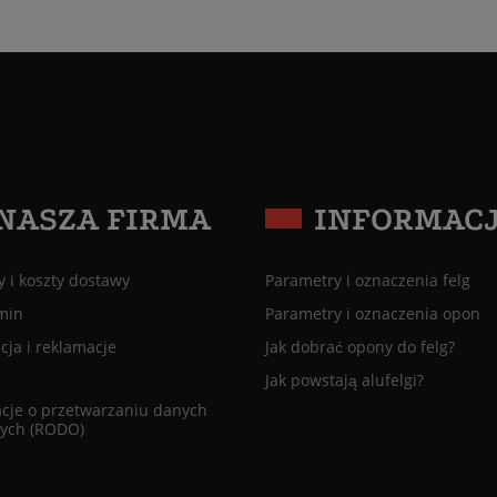
NASZA FIRMA
INFORMAC
 i koszty dostawy
Parametry i oznaczenia felg
min
Parametry i oznaczenia opon
ja i reklamacje
Jak dobrać opony do felg?
Jak powstają alufelgi?
cje o przetwarzaniu danych
ych (RODO)