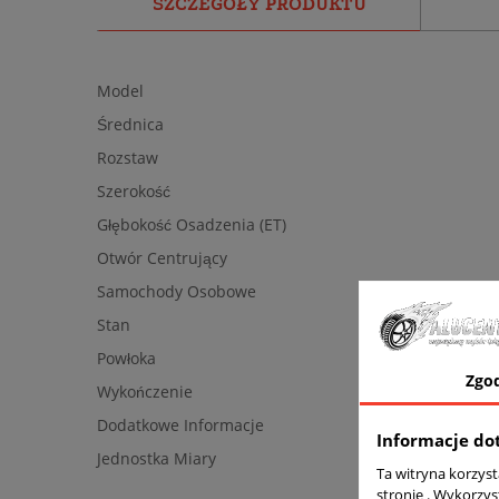
SZCZEGÓŁY PRODUKTU
Model
Średnica
Rozstaw
Szerokość
Głębokość Osadzenia (ET)
Otwór Centrujący
Samochody Osobowe
Stan
Powłoka
Zgo
Wykończenie
Dodatkowe Informacje
Informacje do
Jednostka Miary
Ta witryna korzys
stronie . Wykorzys