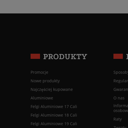
PRODUKTY
Promocje
Sposoby
Nowe produkty
Regula
Najczęściej kupowane
Gwaranc
Aluminiowe
O nas
Informa
Felgi Aluminiowe 17 Cali
osobow
Felgi Aluminiowe 18 Cali
Raty
Felgi Aluminiowe 19 Cali
Zwroty