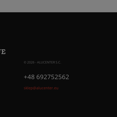
JE
© 2026 - ALUCENTER S.C.
+48 692752562
sklep@alucenter.eu