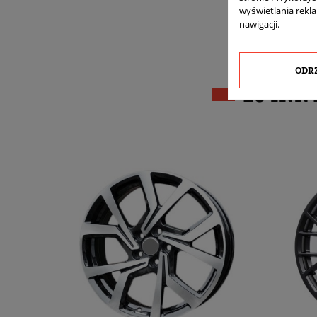
wyświetlania rekl
nawigacji.
ODR
16 INN