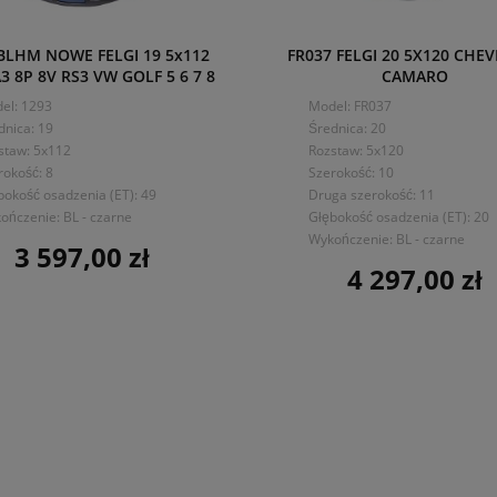
BLHM NOWE FELGI 19 5x112
FR037 FELGI 20 5X120 CHE
3 8P 8V RS3 VW GOLF 5 6 7 8
CAMARO
el: 1293
Model: FR037
dnica: 19
Średnica: 20
staw: 5x112
Rozstaw: 5x120
rokość: 8
Szerokość: 10
bokość osadzenia (ET): 49
Druga szerokość: 11
ończenie: BL - czarne
Głębokość osadzenia (ET): 20
Wykończenie: BL - czarne
3 597,00 zł
Cena
4 297,00 zł
Cena