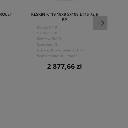
VROLET
KESKIN KT19 18x8 5x108 ET45 72,6
402
BP
5x10
Model: KT19
Mo
Średnica: 18
Śre
Rozstaw: 5x108
Ro
Szerokość: 8
Sze
Głębokość osadzenia (ET): 45
Głę
Wykończenie: BL - czarne
Wyk
2 877,66 zł
Cena