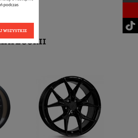
ań podczas
J WSZYSTKIE
KATEGORII