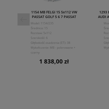
1154 MB FELGI 15 5x112 VW
1293 
PASSAT GOLF 5 6 7 PASSAT
AUDI A
Model: 1154/235
Mod
Średnica: 15
Śre
Rozstaw: 5x112
Roz
Szerokość: 6
Sze
Głębokość osadzenia (ET): 38
Głę
Wykończenie: MB - polerowane +
Wyk
czarny
1 838,00 zł
Cena