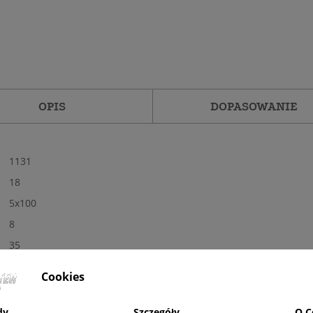
OPIS
DOPASOWANIE
1131
18
5x100
8
35
57,1
Cookies
Tak
Nowe
dy
Szczegóły
O C