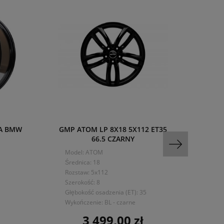
NA BMW
GMP ATOM LP 8X18 5X112 ET35
216
66.5 CZARNY
6x12
Model: ATOM
Mo
Średnica: 18
Śre
Rozstaw: 5x112
Ro
Szerokość: 8
Sze
Głębokość osadzenia (ET): 35
Głę
Wykończenie: BL - czarne
Wy
3 499,00 zł
Cena