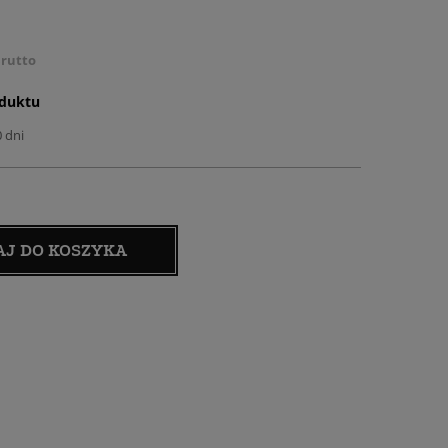
rutto
oduktu
0 dni
AJ DO KOSZYKA