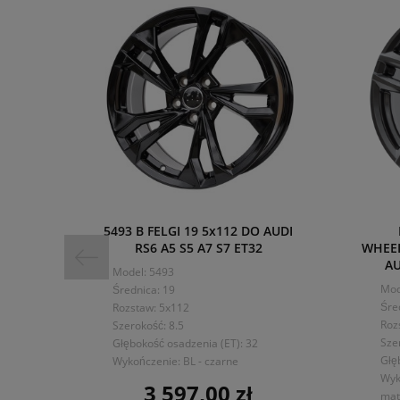
5493 B FELGI 19 5x112 DO AUDI
RS6 A5 S5 A7 S7 ET32
WHEEL
AU
Model: 5493
Mod
Średnica: 19
Śre
Rozstaw: 5x112
Roz
Szerokość: 8.5
Sze
Głębokość osadzenia (ET): 32
Głę
Wykończenie: BL - czarne
Wyk
3 597,00 zł
Cena
mat