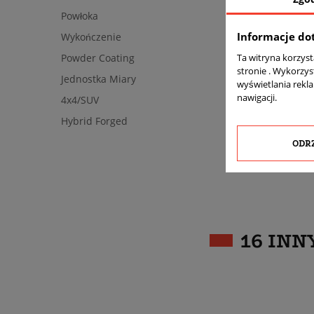
Powłoka
Informacje do
Wykończenie
Ta witryna korzys
Powder Coating
stronie . Wykorzys
Jednostka Miary
wyświetlania rekl
nawigacji.
4x4/SUV
Hybrid Forged
ODR
16 INN