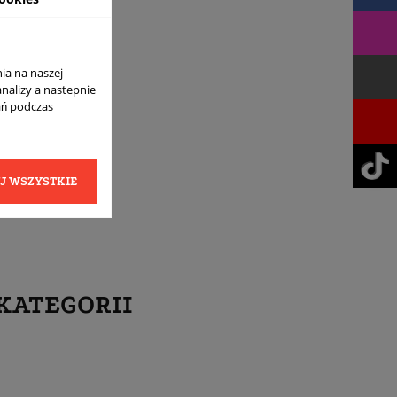
ia na naszej
analizy a nastepnie
ań podczas
J WSZYSTKIE
KATEGORII
NOWY