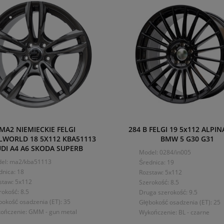
MA2 NIEMIECKIE FELGI
284 B FELGI 19 5x112 ALPI
WORLD 18 5X112 KBA51113
BMW 5 G30 G31
DI A4 A6 SKODA SUPERB
Model: 0284/in005
el: ma2/kba51113
Średnica: 19
dnica: 18
Rozstaw: 5x112
staw: 5x112
Szerokość: 8.5
rokość: 8.5
Druga szerokość: 9.5
bokość osadzenia (ET): 35
Głębokość osadzenia (ET): 25
ończenie: GMM - gun metal
Wykończenie: BL - czarne