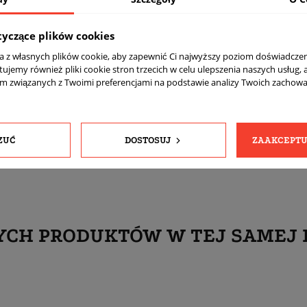
Matowa
tyczące plików cookies
BL - czarne
ta z własnych plików cookie, aby zapewnić Ci najwyższy poziom doświadczen
Tak
tujemy również pliki cookie stron trzecich w celu ulepszenia naszych usług, 
komplet (4 sztuki)
am związanych z Twoimi preferencjami na podstawie analizy Twoich zachow
Tak
Tak
ZUĆ
DOSTOSUJ
ZAAKCEPTU
YCH PRODUKTÓW W TEJ SAMEJ 