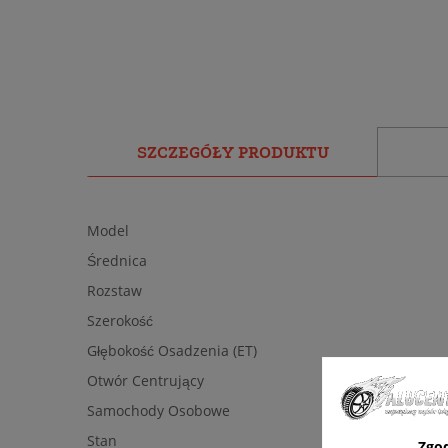
SZCZEGÓŁY PRODUKTU
Model
Średnica
Rozstaw
Szerokość
Głębokość Osadzenia (ET)
Otwór Centrujący
Samochody Osobowe
Stan
Zgo