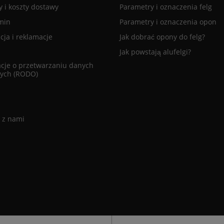
 i koszty dostawy
Parametry i oznaczenia felg
min
Parametry i oznaczenia opon
ja i reklamacje
Jak dobrać opony do felg?
Jak powstają alufelgi?
cje o przetwarzaniu danych
ych (RODO)
 z nami