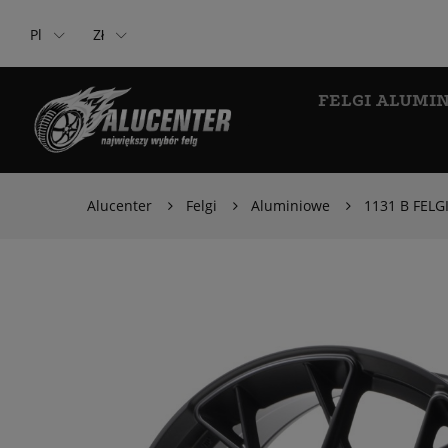
Pl
Zł
FELGI ALUMI
Alucenter
Felgi
Aluminiowe
1131 B FELG