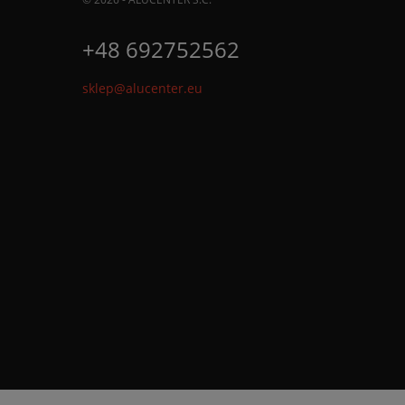
+48 692752562
sklep@alucenter.eu