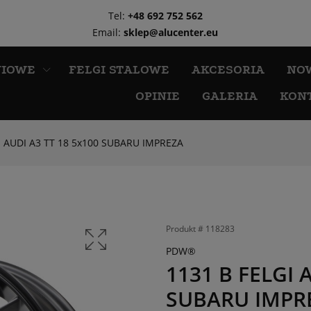
Tel:
+48 692 752 562
Email:
sklep@alucenter.eu
NIOWE
FELGI STALOWE
AKCESORIA
NO
OPINIE
GALERIA
KON
I AUDI A3 TT 18 5x100 SUBARU IMPREZA
Produkt #
118283
PDW®
1131 B FELGI 
SUBARU IMPR