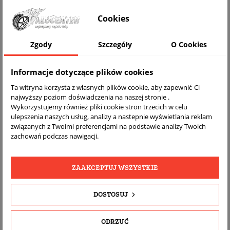
WIZUALIZACJA NA AUCIE
Cookies
Zgody
Szczegóły
O Cookies
Informacje dotyczące plików cookies
Ta witryna korzysta z własnych plików cookie, aby zapewnić Ci
najwyższy poziom doświadczenia na naszej stronie .
Wykorzystujemy również pliki cookie stron trzecich w celu
ulepszenia naszych usług, analizy a nastepnie wyświetlania reklam
związanych z Twoimi preferencjami na podstawie analizy Twoich
DARMOWA
BEZPŁATNY
REALNE
zachowań podczas nawigacji.
WYSYŁKA
ZWROT
ZDJĘCIA
PRODUKTU
ZAAKCEPTUJ WSZYSTKIE
SZCZEGÓŁY PRODUKTU
DOSTOSUJ
OPIS
ODRZUĆ
DOPASOWANIE