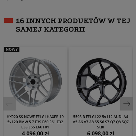
16 INNYCH PRODUKTÓW W TEJ
SAMEJ KATEGORII
NOWY
HX020 SS NOWE FELGI HAXER 19
5598 B FELGI 22 5x112 AUDI A4
5x120 BMW 5 7 E39 E60 E61 E32
A5 A6 A7 A8 S5 S6 S7 Q7 Q8 SQ7
E38 E65 E66 F01
SQ8
4 096,00 zł
6 098,00 zł
Cena
Cena