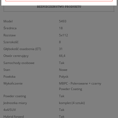
BEZPIECZEŃSTWO PRODUKTU
Model
5493
Średnica
18
Rozstaw
5x112
Szerokość
8
Głębokość osadzenia (ET)
31
Otwór centrujący
66,4
Samochody osobowe
Tak
Stan
Nowe
Powłoka
Połysk
Wykończenie
MBPC - Polerowane + czarny
Powder Coating
Powder coating
Tak
Jednostka miary
komplet (4 sztuki)
4x4/SUV
Tak
Hybrid forged
Tak