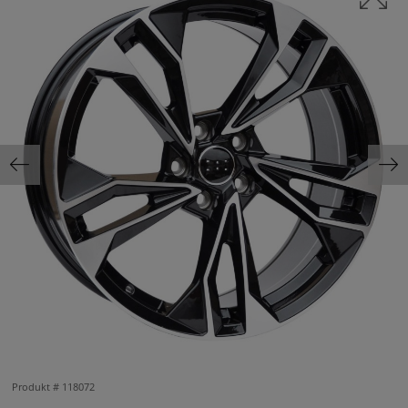
Produkt #
118072