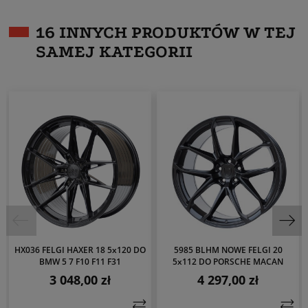
16 INNYCH PRODUKTÓW W TEJ
SAMEJ KATEGORII
HX036 FELGI HAXER 18 5x120 DO
5985 BLHM NOWE FELGI 20
BMW 5 7 F10 F11 F31
5x112 DO PORSCHE MACAN
3 048,00 zł
4 297,00 zł
Cena
Cena