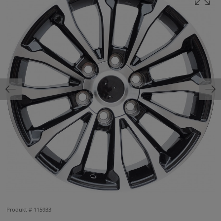
Produkt #
115933