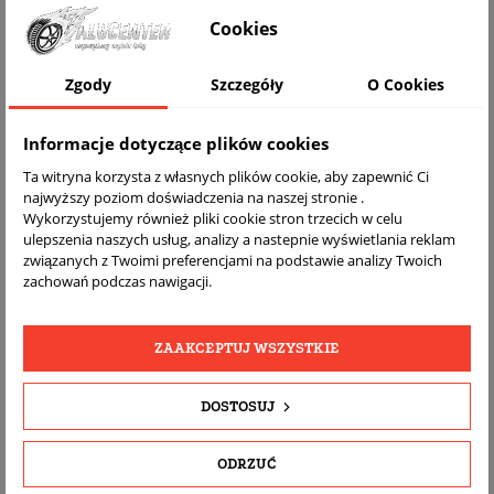
WIZUALIZACJA NA AUCIE
Cookies
Zgody
Szczegóły
O Cookies
Informacje dotyczące plików cookies
Ta witryna korzysta z własnych plików cookie, aby zapewnić Ci
najwyższy poziom doświadczenia na naszej stronie .
Wykorzystujemy również pliki cookie stron trzecich w celu
ulepszenia naszych usług, analizy a nastepnie wyświetlania reklam
związanych z Twoimi preferencjami na podstawie analizy Twoich
DARMOWA
BEZPŁATNY
REALNE
zachowań podczas nawigacji.
WYSYŁKA
ZWROT
ZDJĘCIA
PRODUKTU
ZAAKCEPTUJ WSZYSTKIE
SZCZEGÓŁY PRODUKTU
DOSTOSUJ
OPIS
ODRZUĆ
DOPASOWANIE