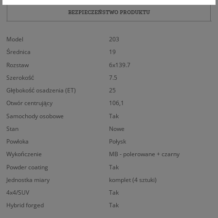
BEZPIECZEŃSTWO PRODUKTU
Model
203
Średnica
19
Rozstaw
6x139.7
Szerokość
7.5
Głębokość osadzenia (ET)
25
Otwór centrujący
106,1
Samochody osobowe
Tak
Stan
Nowe
Powłoka
Połysk
Wykończenie
MB - polerowane + czarny
Powder coating
Tak
Jednostka miary
komplet (4 sztuki)
4x4/SUV
Tak
Hybrid forged
Tak