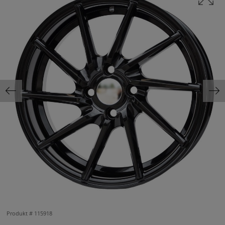
Produkt #
115918