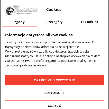
WIZUALIZACJA NA AUCIE
Cookies
Zgody
Szczegóły
O Cookies
Informacje dotyczące plików cookies
Ta witryna korzysta z własnych plików cookie, aby zapewnić Ci
najwyższy poziom doświadczenia na naszej stronie .
Wykorzystujemy również pliki cookie stron trzecich w celu
ulepszenia naszych usług, analizy a nastepnie wyświetlania reklam
związanych z Twoimi preferencjami na podstawie analizy Twoich
DARMOWA
BEZPŁATNY
REALNE
zachowań podczas nawigacji.
WYSYŁKA
ZWROT
ZDJĘCIA
PRODUKTU
ZAAKCEPTUJ WSZYSTKIE
SZCZEGÓŁY PRODUKTU
DOSTOSUJ
OPIS
ODRZUĆ
DOPASOWANIE