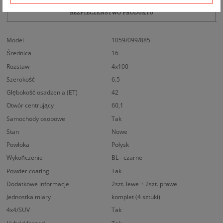
BEZPIECZEŃSTWO PRODUKTU
Model
1059/099/885
Średnica
16
Rozstaw
4x100
Szerokość
6.5
Głębokość osadzenia (ET)
42
Otwór centrujący
60,1
Samochody osobowe
Tak
Stan
Nowe
Powłoka
Połysk
Wykończenie
BL - czarne
Powder coating
Tak
Dodatkowe informacje
2szt. lewe + 2szt. prawe
Jednostka miary
komplet (4 sztuki)
4x4/SUV
Tak