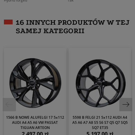
Hybrid forged
Tak
16 INNYCH PRODUKTÓW W TEJ
SAMEJ KATEGORII
1566 B NOWE ALUFELGI 17 5x112
5598 B FELGI 21 5x112 AUDI A4
AUDI A4 A5 A6 VW PASSAT
A5 A6 A7 A8 S5 S6 S7 Q5 Q7 SQ5
TIGUAN ARTEON
SQ7 ET35
2 497,00 zł
5 197,00 zł
Cena
Cena