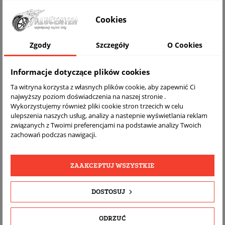
WIZUALIZACJA NA AUCIE
Cookies
Zgody
Szczegóły
O Cookies
Informacje dotyczące plików cookies
Ta witryna korzysta z własnych plików cookie, aby zapewnić Ci
najwyższy poziom doświadczenia na naszej stronie .
Wykorzystujemy również pliki cookie stron trzecich w celu
ulepszenia naszych usług, analizy a nastepnie wyświetlania reklam
związanych z Twoimi preferencjami na podstawie analizy Twoich
DARMOWA
BEZPŁATNY
REALNE
zachowań podczas nawigacji.
WYSYŁKA
ZWROT
ZDJĘCIA
PRODUKTU
ZAAKCEPTUJ WSZYSTKIE
SZCZEGÓŁY PRODUKTU
DOSTOSUJ
OPIS
ODRZUĆ
DOPASOWANIE