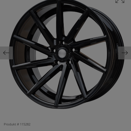
Produkt #
115282