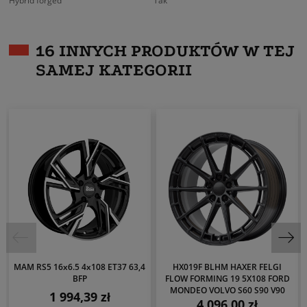
Hybrid forged
Tak
16 INNYCH PRODUKTÓW W TEJ
SAMEJ KATEGORII
MAM RS5 16x6.5 4x108 ET37 63,4
HX019F BLHM HAXER FELGI
BFP
FLOW FORMING 19 5X108 FORD
MONDEO VOLVO S60 S90 V90
1 994,39 zł
Cena
4 096,00 zł
Cena