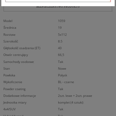
BEZPIECZEŃSTWO PRODUKTU
Model
1059
Średnica
19
Rozstaw
5x112
Szerokość
8.5
Głębokość osadzenia (ET)
40
Otwór centrujący
66,5
Samochody osobowe
Tak
Stan
Nowe
Powłoka
Połysk
Wykończenie
BL - czarne
Powder coating
Tak
Dodatkowe informacje
2szt. lewe + 2szt. prawe
Jednostka miary
komplet (4 sztuki)
4x4/SUV
Tak