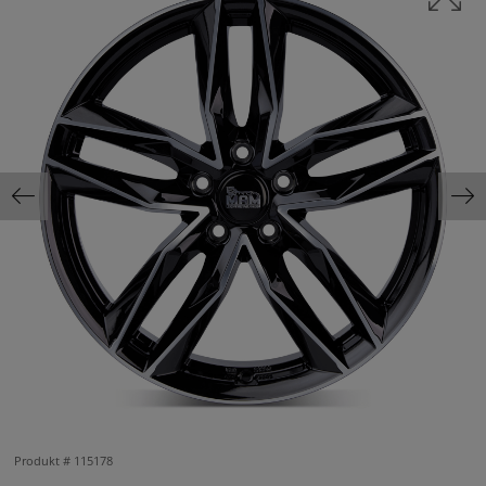
Produkt #
115178