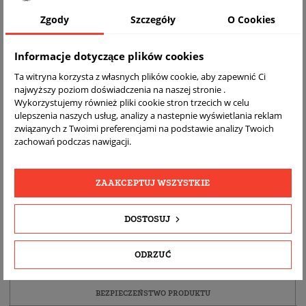
Zgody
Szczegóły
O Cookies
Informacje dotyczące plików cookies
Ta witryna korzysta z własnych plików cookie, aby zapewnić Ci
najwyższy poziom doświadczenia na naszej stronie .
Wykorzystujemy również pliki cookie stron trzecich w celu
ulepszenia naszych usług, analizy a nastepnie wyświetlania reklam
związanych z Twoimi preferencjami na podstawie analizy Twoich
zachowań podczas nawigacji.
DARMOWA
BEZPŁATNY
REALNE
WYSYŁKA
ZWROT
ZDJĘCIA
PRODUKTU
ZAAKCEPTUJ WSZYSTKIE
SZCZEGÓŁY PRODUKTU
DOSTOSUJ
OPIS
ODRZUĆ
DOPASOWANIE
BEZPIECZEŃSTWO PRODUKTU