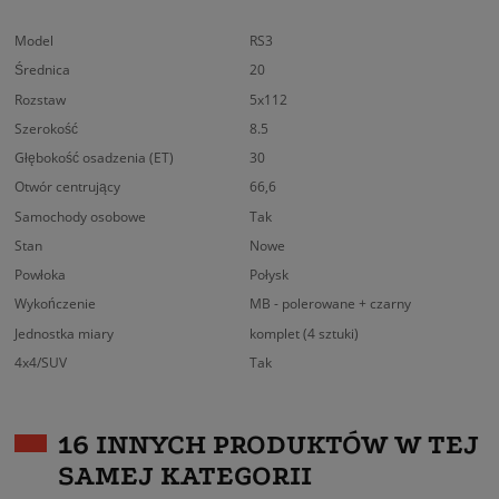
Model
RS3
Średnica
20
Rozstaw
5x112
Szerokość
8.5
Głębokość osadzenia (ET)
30
Otwór centrujący
66,6
Samochody osobowe
Tak
Stan
Nowe
Powłoka
Połysk
Wykończenie
MB - polerowane + czarny
Jednostka miary
komplet (4 sztuki)
4x4/SUV
Tak
16 INNYCH PRODUKTÓW W TEJ
SAMEJ KATEGORII