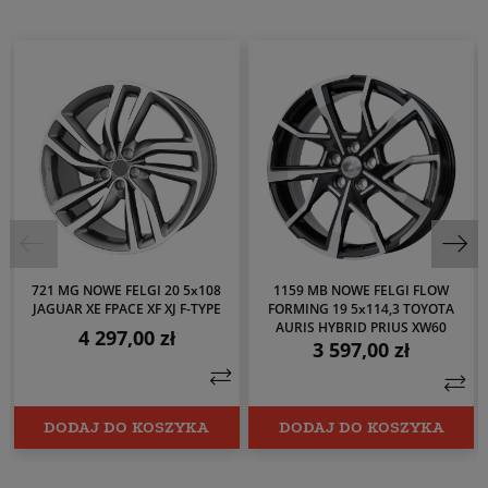
721 MG NOWE FELGI 20 5x108
1159 MB NOWE FELGI FLOW
JAGUAR XE FPACE XF XJ F-TYPE
FORMING 19 5x114,3 TOYOTA
AURIS HYBRID PRIUS XW60
4 297,00 zł
Cena
3 597,00 zł
Cena
DODAJ DO KOSZYKA
DODAJ DO KOSZYKA