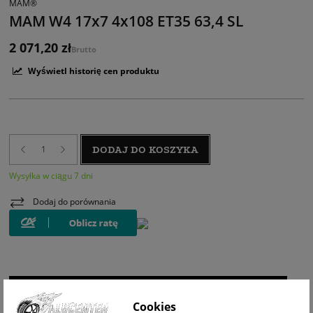
MAM®
MAM W4 17x7 4x108 ET35 63,4 SL
2 071,20 zł
Brutto
Wyświetl historię cen produktu
DODAJ DO KOSZYKA
Wysyłka w ciągu 7 dni
Dodaj do porównania
WIZUALIZACJA NA AUCIE
Cookies