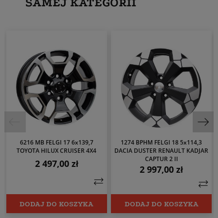
SAMEJ KATEGORII
6216 MB FELGI 17 6x139,7
1274 BPHM FELGI 18 5x114,3
TOYOTA HILUX CRUISER 4X4
DACIA DUSTER RENAULT KADJAR
CAPTUR 2 II
2 497,00 zł
Cena
2 997,00 zł
Cena
DODAJ DO KOSZYKA
DODAJ DO KOSZYKA