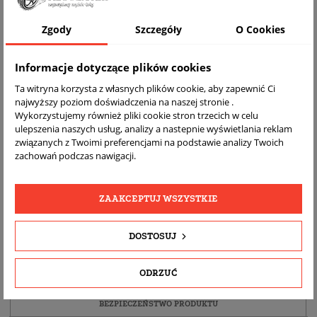
Zgody
Szczegóły
O Cookies
Informacje dotyczące plików cookies
Ta witryna korzysta z własnych plików cookie, aby zapewnić Ci
najwyższy poziom doświadczenia na naszej stronie .
Wykorzystujemy również pliki cookie stron trzecich w celu
ulepszenia naszych usług, analizy a nastepnie wyświetlania reklam
związanych z Twoimi preferencjami na podstawie analizy Twoich
DARMOWA
BEZPŁATNY
REALNE
zachowań podczas nawigacji.
WYSYŁKA
ZWROT
ZDJĘCIA
PRODUKTU
ZAAKCEPTUJ WSZYSTKIE
SZCZEGÓŁY PRODUKTU
DOSTOSUJ
OPIS
ODRZUĆ
DOPASOWANIE
BEZPIECZEŃSTWO PRODUKTU