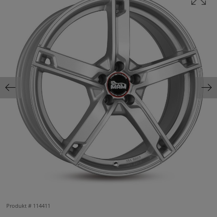
Produkt #
114411