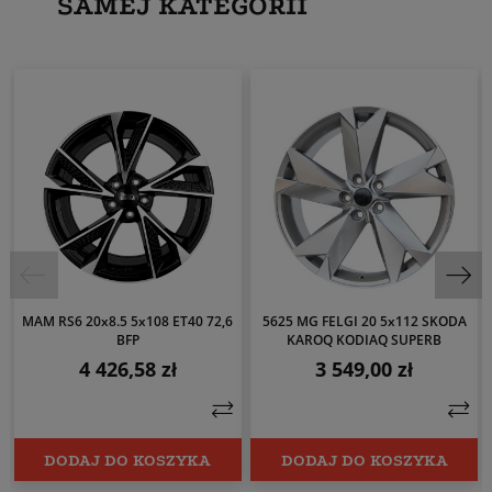
SAMEJ KATEGORII
MAM RS6 20x8.5 5x108 ET40 72,6
5625 MG FELGI 20 5x112 SKODA
BFP
KAROQ KODIAQ SUPERB
4 426,58 zł
3 549,00 zł
Cena
Cena
DODAJ DO KOSZYKA
DODAJ DO KOSZYKA