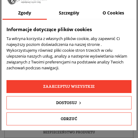
Zgody
Szczegóły
O Cookies
Informacje dotyczące plików cookies
Ta witryna korzysta z własnych plików cookie, aby zapewnić Ci
najwyższy poziom doświadczenia na naszej stronie .
Wykorzystujemy również pliki cookie stron trzecich w celu
ulepszenia naszych usług, analizy a nastepnie wyświetlania reklam
związanych z Twoimi preferencjami na podstawie analizy Twoich
DARMOWA
BEZPŁATNY
REALNE
zachowań podczas nawigacji.
WYSYŁKA
ZWROT
ZDJĘCIA
PRODUKTU
ZAAKCEPTUJ WSZYSTKIE
SZCZEGÓŁY PRODUKTU
DOSTOSUJ
OPIS
ODRZUĆ
DOPASOWANIE
BEZPIECZEŃSTWO PRODUKTU