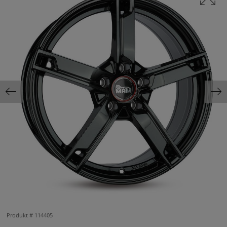
Produkt #
114405