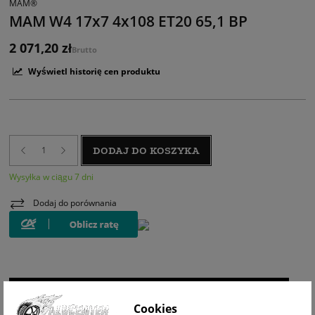
MAM®
MAM W4 17x7 4x108 ET20 65,1 BP
2 071,20 zł
Brutto
Wyświetl historię cen produktu
DODAJ DO KOSZYKA
Wysyłka w ciągu 7 dni
Dodaj do porównania
WIZUALIZACJA NA AUCIE
Cookies