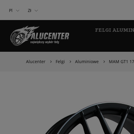
Pl
Zł
FELGI ALUMI
Alucenter
Felgi
Aluminiowe
MAM GT1 17x