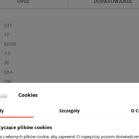
OPIS
DOPASOWANIE
GT1
17
5x100
7.5
30
63,4
Tak
Nowe
Cookies
Matowa
MBM - polerowane + czarny mat
dy
Szczegóły
O C
Nośność: 690 kg, Kolor: MATT BLACK LIP POLISH
tyczące plików cookies
komplet (4 sztuki)
ta z własnych plików cookie, aby zapewnić Ci najwyższy poziom doświadczen
Tak