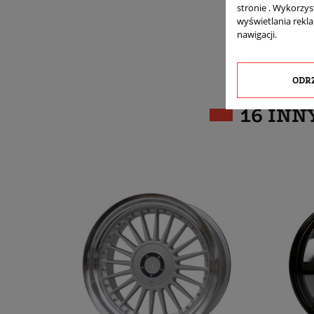
stronie . Wykorzys
wyświetlania rekl
nawigacji.
ODR
16 INN