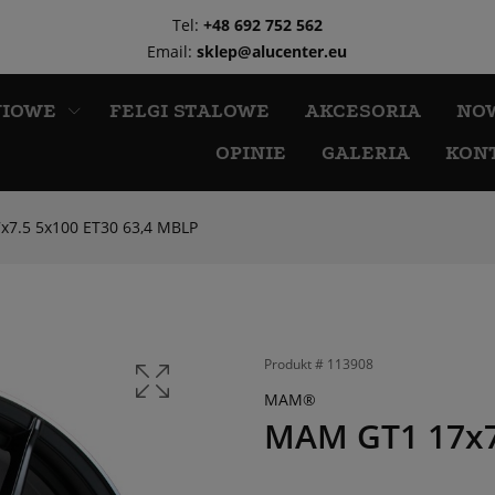
Tel:
+48 692 752 562
Email:
sklep@alucenter.eu
NIOWE
FELGI STALOWE
AKCESORIA
NO
OPINIE
GALERIA
KON
7.5 5x100 ET30 63,4 MBLP
Produkt #
113908
MAM®
MAM GT1 17x7