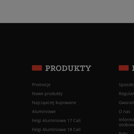
PRODUKTY
Promocje
Sposoby
Nowe produkty
Regula
Najczęściej kupowane
Gwaranc
Aluminiowe
O nas
Informa
Felgi Aluminiowe 17 Cali
osobow
Felgi Aluminiowe 18 Cali
Raty