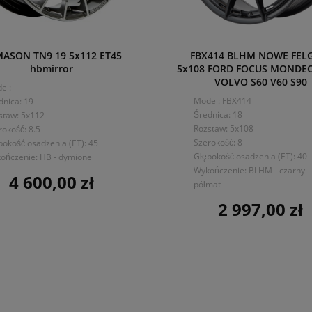
ASON TN9 19 5x112 ET45
FBX414 BLHM NOWE FELG
hbmirror
5x108 FORD FOCUS MONDE
VOLVO S60 V60 S90
el: -
Model: FBX414
dnica: 19
Średnica: 18
staw: 5x112
Rozstaw: 5x108
rokość: 8.5
Szerokość: 8
bokość osadzenia (ET): 45
Głębokość osadzenia (ET): 40
ończenie: HB - dymione
Wykończenie: BLHM - czarny
4 600,00 zł
Cena
półmat
2 997,00 zł
Cena