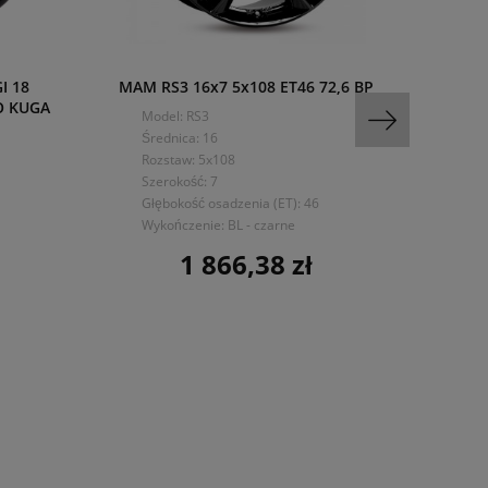
I 18
MAM RS3 16x7 5x108 ET46 72,6 BP
1566 
O KUGA
Model: RS3
Mo
Średnica: 16
Śre
Rozstaw: 5x108
Ro
Szerokość: 7
Sze
Głębokość osadzenia (ET): 46
Głę
Wykończenie: BL - czarne
Wyk
1 866,38 zł
Cena