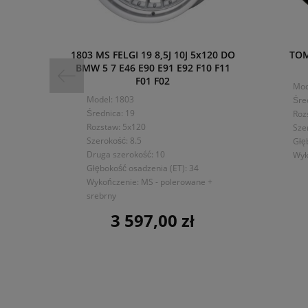
1803 MS FELGI 19 8,5J 10J 5x120 DO
TOM
BMW 5 7 E46 E90 E91 E92 F10 F11
F01 F02
Mod
Model: 1803
Śre
Średnica: 19
Roz
Rozstaw: 5x120
Sze
Szerokość: 8.5
Głę
Druga szerokość: 10
Wyk
Głębokość osadzenia (ET): 34
Wykończenie: MS - polerowane +
srebrny
3 597,00 zł
Cena