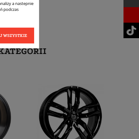
analizy a nastepnie
ań podczas
J WSZYSTKIE
KATEGORII