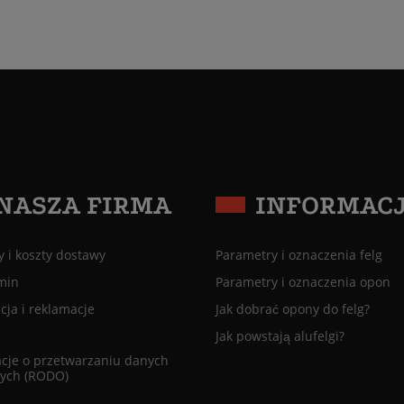
NASZA FIRMA
INFORMAC
 i koszty dostawy
Parametry i oznaczenia felg
min
Parametry i oznaczenia opon
ja i reklamacje
Jak dobrać opony do felg?
Jak powstają alufelgi?
cje o przetwarzaniu danych
ych (RODO)