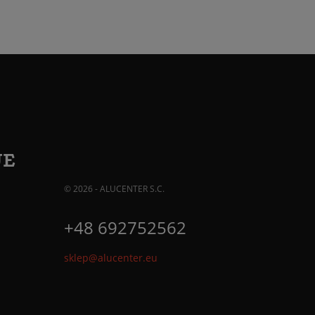
JE
© 2026 - ALUCENTER S.C.
+48 692752562
sklep@alucenter.eu