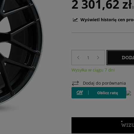
2 301,62 zł
B
Wyświetl historię cen pr
DOD
Wysyłka w ciągu 7 dni
Dodaj do porównania
WIZU