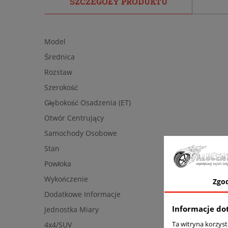
SZCZEGÓŁY PRODUKTU
Model
Średnica
Rozstaw
Szerokość
Głębokość Osadzenia (ET)
Otwór Centrujący
Samochody Osobowe
Stan
Powłoka
Wykończenie
Zgo
Dodatkowe Informacje
Informacje do
Jednostka Miary
Ta witryna korzys
4x4/SUV