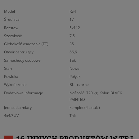
Model
RS4
Średnica
17
Rozstaw
5x112
Szerokość
7.5
Głębokość osadzenia (ET)
35
Otwór centrujący
66,6
Samochody osobowe
Tak
Stan
Nowe
Powłoka
Połysk
Wykończenie
BL - czarne
Dodatkowe informacje
Nośność: 720 kg, Kolor: BLACK
PAINTED
Jednostka miary
komplet (4 sztuki)
4x4/SUV
Tak
16 INNYCH PRODUKTÓW W TEJ