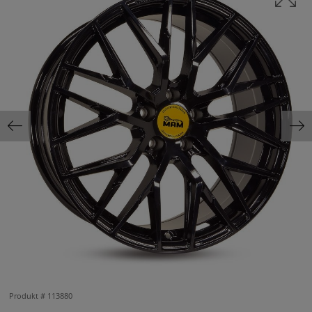
Produkt #
113880