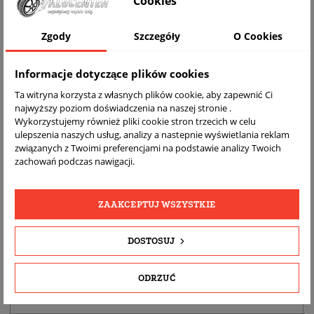
Cookies
Zgody
Szczegóły
O Cookies
Informacje dotyczące plików cookies
Ta witryna korzysta z własnych plików cookie, aby zapewnić Ci
najwyższy poziom doświadczenia na naszej stronie .
Wykorzystujemy również pliki cookie stron trzecich w celu
ulepszenia naszych usług, analizy a nastepnie wyświetlania reklam
DARMOWA
BEZPŁATNY
REALNE
związanych z Twoimi preferencjami na podstawie analizy Twoich
WYSYŁKA
ZWROT
ZDJĘCIA
zachowań podczas nawigacji.
PRODUKTU
ZAAKCEPTUJ WSZYSTKIE
SZCZEGÓŁY PRODUKTU
DOSTOSUJ
OPIS
DOPASOWANIE
ODRZUĆ
BEZPIECZEŃSTWO PRODUKTU