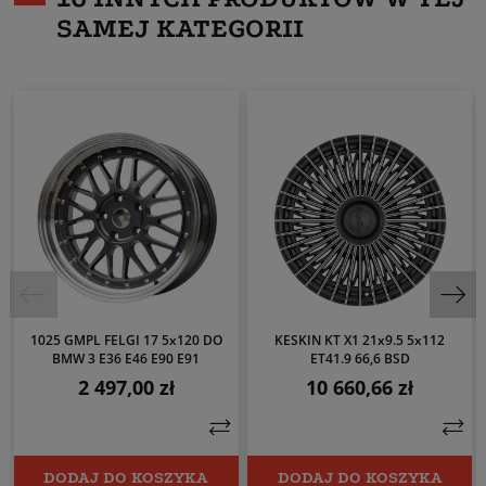
SAMEJ KATEGORII
1025 GMPL FELGI 17 5x120 DO
KESKIN KT X1 21x9.5 5x112
BMW 3 E36 E46 E90 E91
ET41.9 66,6 BSD
2 497,00 zł
10 660,66 zł
Cena
Cena
DODAJ DO KOSZYKA
DODAJ DO KOSZYKA