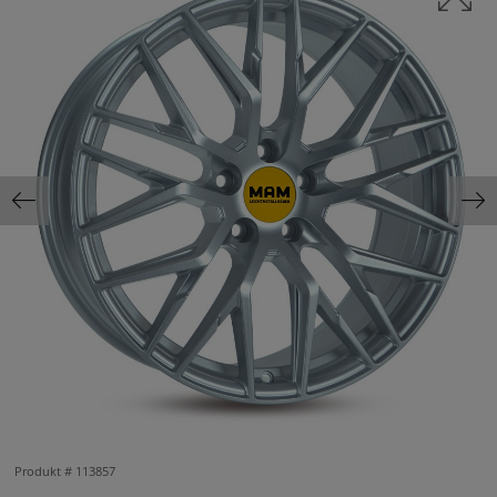
Produkt #
113857