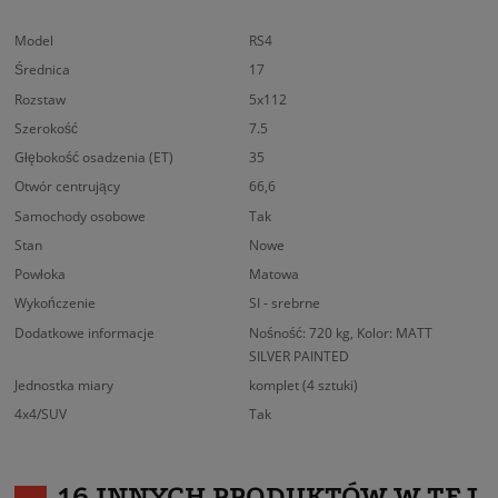
Model
RS4
Średnica
17
Rozstaw
5x112
Szerokość
7.5
Głębokość osadzenia (ET)
35
Otwór centrujący
66,6
Samochody osobowe
Tak
Stan
Nowe
Powłoka
Matowa
Wykończenie
SI - srebrne
Dodatkowe informacje
Nośność: 720 kg, Kolor: MATT
SILVER PAINTED
Jednostka miary
komplet (4 sztuki)
4x4/SUV
Tak
16 INNYCH PRODUKTÓW W TEJ