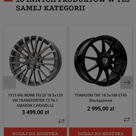
SAMEJ KATEGORII
1515 MG NOWE FELGI 18 5x120
TOMASON TN1 18 5x108 ET45
VW TRANSPORTER T5 T6.1
Blackpainted
AMAROK CARAVELLE
2 995,00 zł
Cena
3 499,00 zł
Cena
DODAJ DO KOSZYKA
DODAJ DO KOSZYKA