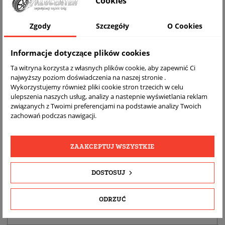
Cookies
Zgody
Szczegóły
O Cookies
Informacje dotyczące plików cookies
Ta witryna korzysta z własnych plików cookie, aby zapewnić Ci
najwyższy poziom doświadczenia na naszej stronie .
Wykorzystujemy również pliki cookie stron trzecich w celu
ulepszenia naszych usług, analizy a nastepnie wyświetlania reklam
DARMOWA
BEZPŁATNY
REALNE
związanych z Twoimi preferencjami na podstawie analizy Twoich
WYSYŁKA
ZWROT
ZDJĘCIA
zachowań podczas nawigacji.
PRODUKTU
ZAAKCEPTUJ WSZYSTKIE
SZCZEGÓŁY PRODUKTU
DOSTOSUJ
OPIS
DOPASOWANIE
ODRZUĆ
BEZPIECZEŃSTWO PRODUKTU