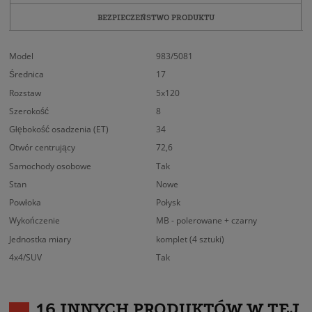
BEZPIECZEŃSTWO PRODUKTU
Model
983/5081
Średnica
17
Rozstaw
5x120
Szerokość
8
Głębokość osadzenia (ET)
34
Otwór centrujący
72,6
Samochody osobowe
Tak
Stan
Nowe
Powłoka
Połysk
Wykończenie
MB - polerowane + czarny
Jednostka miary
komplet (4 sztuki)
4x4/SUV
Tak
16 INNYCH PRODUKTÓW W TEJ