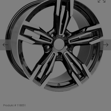
Produkt #
118051