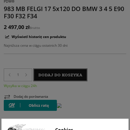
PDW®
983 MB FELGI 17 5x120 DO BMW 3 4 5 E90
F30 F32 F34
2 497,00 zł
Brutto
Wyświetl historię cen produktu
Najniższa cena w ciągu ostatnich 30 dni
DODAJ DO KOSZYKA
Wysyłka w ciągu 24h
Dodaj do porównania