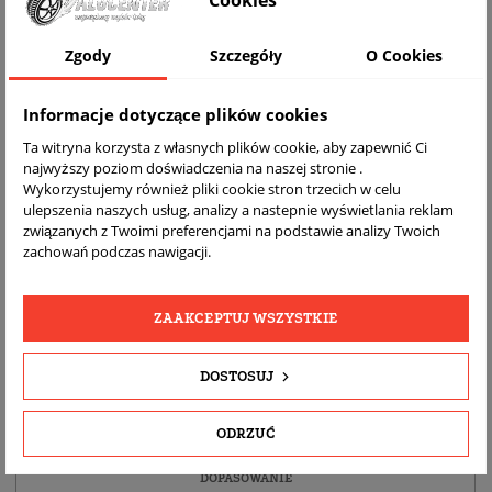
Cookies
WIZUALIZACJA NA AUCIE
Zgody
Szczegóły
O Cookies
Informacje dotyczące plików cookies
Ta witryna korzysta z własnych plików cookie, aby zapewnić Ci
najwyższy poziom doświadczenia na naszej stronie .
Wykorzystujemy również pliki cookie stron trzecich w celu
ulepszenia naszych usług, analizy a nastepnie wyświetlania reklam
związanych z Twoimi preferencjami na podstawie analizy Twoich
zachowań podczas nawigacji.
DARMOWA
BEZPŁATNY
REALNE
WYSYŁKA
ZWROT
ZDJĘCIA
ZAAKCEPTUJ WSZYSTKIE
PRODUKTU
DOSTOSUJ
SZCZEGÓŁY PRODUKTU
ODRZUĆ
OPIS
DOPASOWANIE