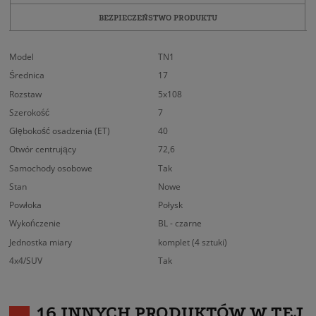
BEZPIECZEŃSTWO PRODUKTU
Model
TN1
Średnica
17
Rozstaw
5x108
Szerokość
7
Głębokość osadzenia (ET)
40
Otwór centrujący
72,6
Samochody osobowe
Tak
Stan
Nowe
Powłoka
Połysk
Wykończenie
BL - czarne
Jednostka miary
komplet (4 sztuki)
4x4/SUV
Tak
16 INNYCH PRODUKTÓW W TEJ