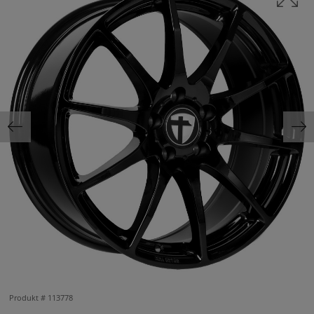
Produkt #
113778