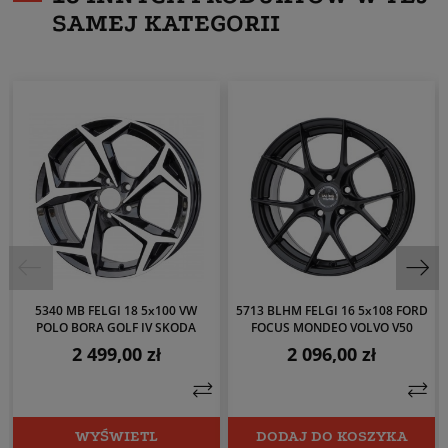
SAMEJ KATEGORII
5340 MB FELGI 18 5x100 VW
5713 BLHM FELGI 16 5x108 FORD
POLO BORA GOLF IV SKODA
FOCUS MONDEO VOLVO V50
2 499,00 zł
2 096,00 zł
Cena
Cena
WYŚWIETL
DODAJ DO KOSZYKA