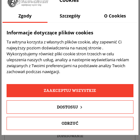
Cookies
WIZUALIZACJA NA AUCIE
Zgody
Szczegóły
O Cookies
Informacje dotyczące plików cookies
Ta witryna korzysta z własnych plików cookie, aby zapewnić Ci
najwyższy poziom doświadczenia na naszej stronie .
Wykorzystujemy również pliki cookie stron trzecich w celu
ulepszenia naszych usług, analizy a nastepnie wyświetlania reklam
związanych z Twoimi preferencjami na podstawie analizy Twoich
zachowań podczas nawigacji.
DARMOWA
BEZPŁATNY
REALNE
WYSYŁKA
ZWROT
ZDJĘCIA
ZAAKCEPTUJ WSZYSTKIE
PRODUKTU
DOSTOSUJ
SZCZEGÓŁY PRODUKTU
ODRZUĆ
OPIS
DOPASOWANIE