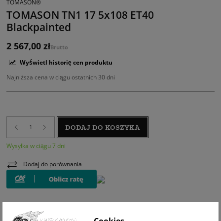
TOMASON®
TOMASON TN1 17 5x108 ET40
Blackpainted
2 567,00 zł
Brutto
Wyświetl historię cen produktu
Najniższa cena w ciągu ostatnich 30 dni
DODAJ DO KOSZYKA
Wysyłka w ciągu 7 dni
Dodaj do porównania