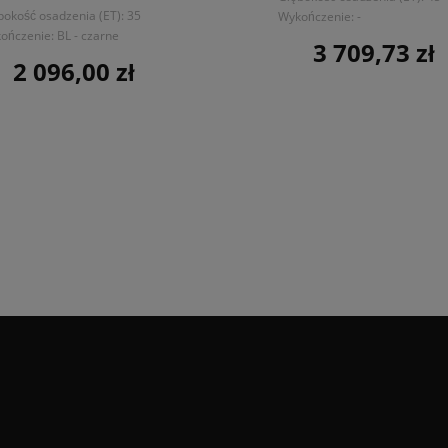
bokość osadzenia (ET): 35
Wykończenie: -
ończenie: BL - czarne
3 709,73 zł
Cena
2 096,00 zł
Cena