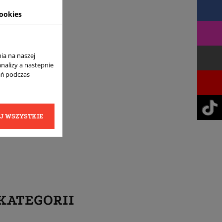
ookies
ia na naszej
analizy a nastepnie
ań podczas
J WSZYSTKIE
KATEGORII