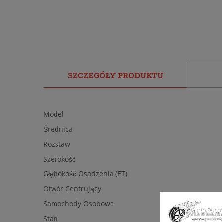
SZCZEGÓŁY PRODUKTU
Model
Średnica
Rozstaw
Szerokość
Głębokość Osadzenia (ET)
Otwór Centrujący
Samochody Osobowe
Stan