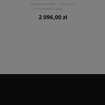
Wykończenie: MBPC - Polerowane
cz
+ czarny Powder Coating
2 096,00 zł
Cena