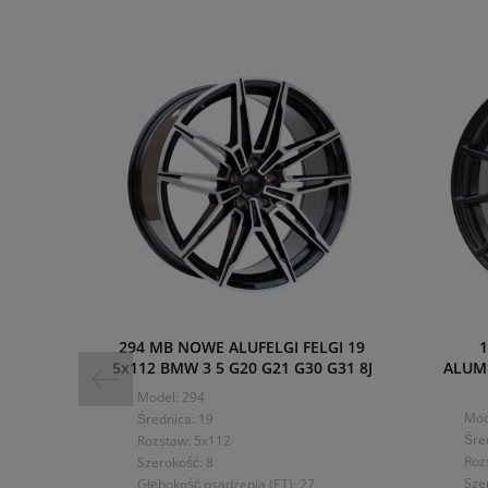
294 MB NOWE ALUFELGI FELGI 19
1
5x112 BMW 3 5 G20 G21 G30 G31 8J
ALUMI
Model: 294
Mod
Średnica: 19
Śre
Rozstaw: 5x112
Roz
Szerokość: 8
Sze
Głębokość osadzenia (ET): 27