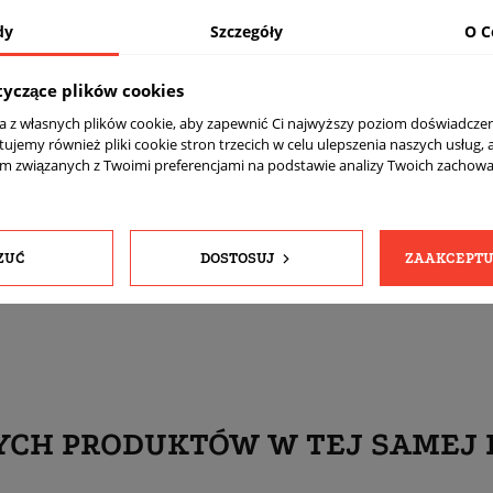
Połysk
dy
Szczegóły
O C
MB - polerowane + czarny
tyczące plików cookies
Tak
ta z własnych plików cookie, aby zapewnić Ci najwyższy poziom doświadczen
700
tujemy również pliki cookie stron trzecich w celu ulepszenia naszych usług, 
komplet (4 sztuki)
am związanych z Twoimi preferencjami na podstawie analizy Twoich zachow
Tak
Tak
Stożkowe
ZUĆ
DOSTOSUJ
ZAAKCEPTU
YCH PRODUKTÓW W TEJ SAMEJ 