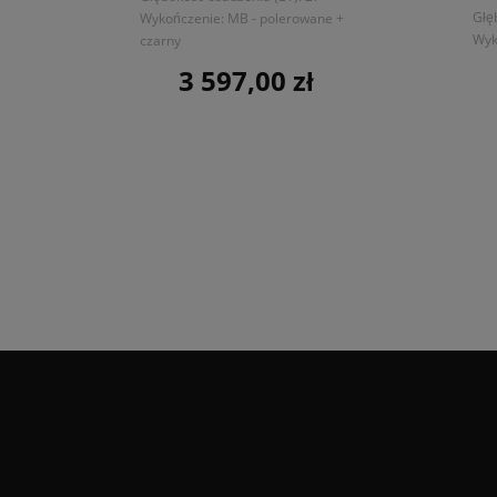
Głę
Wykończenie: MB - polerowane +
Wyk
czarny
3 597,00 zł
Cena