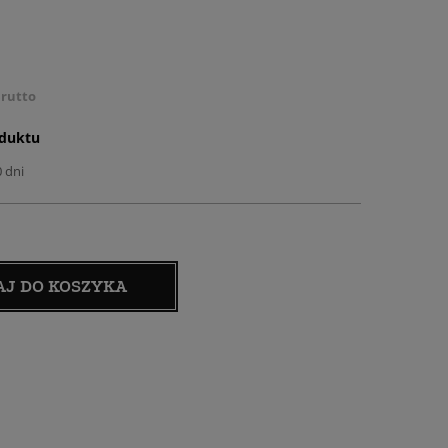
rutto
oduktu
0 dni
AJ DO KOSZYKA