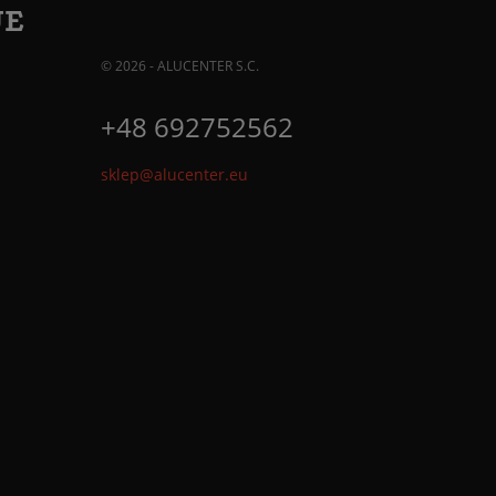
JE
© 2026 - ALUCENTER S.C.
+48 692752562
sklep@alucenter.eu