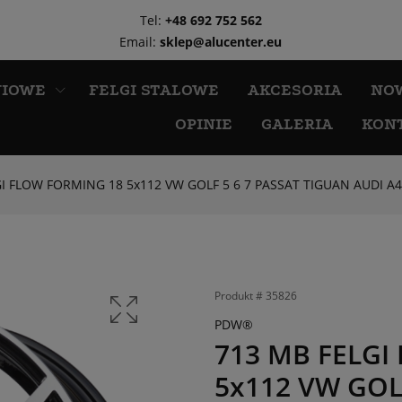
Tel:
+48 692 752 562
Email:
sklep@alucenter.eu
NIOWE
FELGI STALOWE
AKCESORIA
NO
OPINIE
GALERIA
KON
I FLOW FORMING 18 5x112 VW GOLF 5 6 7 PASSAT TIGUAN AUDI A4
Produkt #
35826
PDW®
713 MB FELGI
5x112 VW GOL