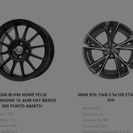
208 BLHM NOWE FELGI
MAM RS6 19x8.5 5x108 ET4
NIOWE 16 4x98 FIAT BRAVO
PFP
500 PUNTO ABARTH
Model: RS6
el: 1208
Średnica: 19
dnica: 16
Rozstaw: 5x108
staw: 4x98
Szerokość: 8.5
rokość: 6.5
Głębokość osadzenia (ET): 45