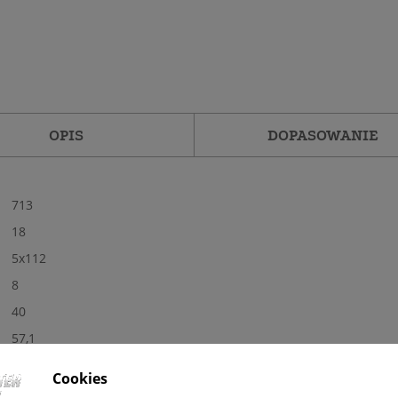
OPIS
DOPASOWANIE
713
18
5x112
8
40
57,1
Tak
Cookies
Nowe