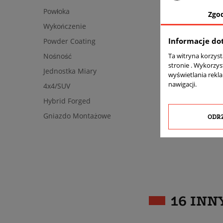
Powłoka
Zgo
Wykończenie
Informacje do
Powder Coating
Ta witryna korzys
Nośność
stronie . Wykorzys
Jednostka Miary
wyświetlania rekl
nawigacji.
4x4/SUV
Hybrid Forged
Gniazdo Montażowe
ODR
16 INN