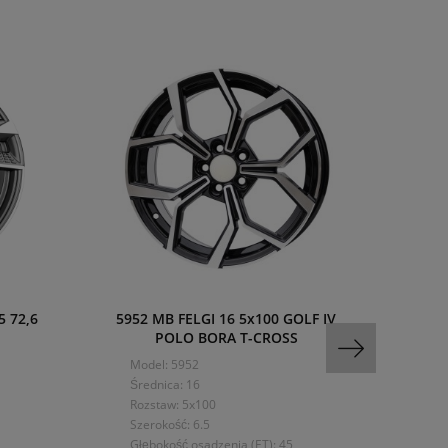
5 72,6
5952 MB FELGI 16 5x100 GOLF IV
MAM W
POLO BORA T-CROSS
Mo
Model: 5952
Śre
Średnica: 16
Ro
Rozstaw: 5x100
Sze
Szerokość: 6.5
Głę
Głębokość osadzenia (ET): 45
Wy