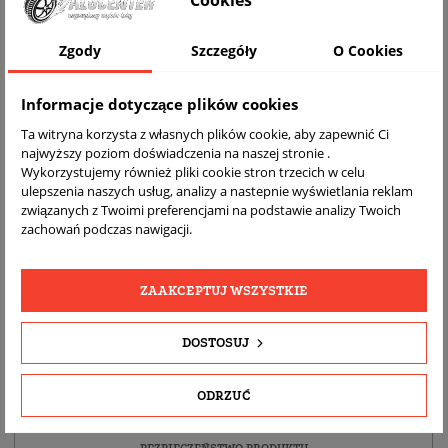
Cookies
Zgody
Szczegóły
O Cookies
Informacje dotyczące plików cookies
Ta witryna korzysta z własnych plików cookie, aby zapewnić Ci
najwyższy poziom doświadczenia na naszej stronie .
Wykorzystujemy również pliki cookie stron trzecich w celu
ulepszenia naszych usług, analizy a nastepnie wyświetlania reklam
związanych z Twoimi preferencjami na podstawie analizy Twoich
DARMOWA
BEZPŁATNY
REALNE
zachowań podczas nawigacji.
WYSYŁKA
ZWROT
ZDJĘCIA
PRODUKTU
ZAAKCEPTUJ WSZYSTKIE
SZCZEGÓŁY PRODUKTU
DOSTOSUJ
OPIS
ODRZUĆ
DOPASOWANIE
BEZPIECZEŃSTWO PRODUKTU