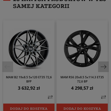
SAMEJ KATEGORII
MAM B2 19x8.5 5x120 ET35 72,6
MAM RS6 20x8.5 5x114.3 ET35
BFP
72,6 BP
3 632,92 zł
4 298,57 zł
Cena
Cena
DODAJ DO KOSZYKA
DODAJ DO KOSZYKA