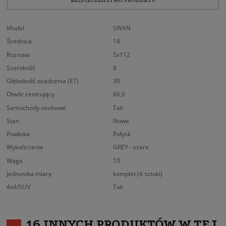
Model
SWAN
Średnica
18
Rozstaw
5x112
Szerokość
8
Głębokość osadzenia (ET)
30
Otwór centrujący
66,6
Samochody osobowe
Tak
Stan
Nowe
Powłoka
Połysk
Wykończenie
GREY - szare
Waga
10
Jednostka miary
komplet (4 sztuki)
4x4/SUV
Tak
16 INNYCH PRODUKTÓW W TEJ