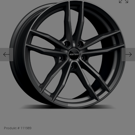
Produkt #
111989