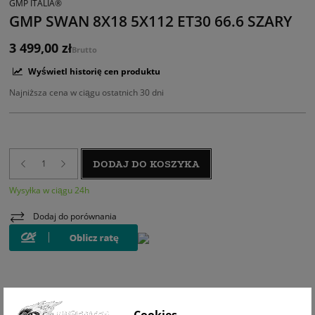
GMP ITALIA®
GMP SWAN 8X18 5X112 ET30 66.6 SZARY
3 499,00 zł
Brutto
Wyświetl historię cen produktu
Najniższa cena w ciągu ostatnich 30 dni
DODAJ DO KOSZYKA
Wysyłka w ciągu 24h
Dodaj do porównania
WIZUALIZACJA NA AUCIE