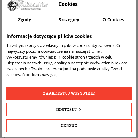
Cookies
WIZUALIZACJA NA AUCIE
Zgody
Szczegóły
O Cookies
Informacje dotyczące plików cookies
Ta witryna korzysta z własnych plików cookie, aby zapewnić Ci
najwyższy poziom doświadczenia na naszej stronie .
Wykorzystujemy również pliki cookie stron trzecich w celu
ulepszenia naszych usług, analizy a nastepnie wyświetlania reklam
związanych z Twoimi preferencjami na podstawie analizy Twoich
zachowań podczas nawigacji.
DARMOWA
BEZPŁATNY
REALNE
WYSYŁKA
ZWROT
ZDJĘCIA
PRODUKTU
ZAAKCEPTUJ WSZYSTKIE
DOSTOSUJ
SZCZEGÓŁY PRODUKTU
OPIS
ODRZUĆ
DOPASOWANIE