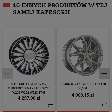
16 INNYCH PRODUKTÓW W TEJ
SAMEJ KATEGORII
0313 MB FELGI 20 5x112
KESKIN KT24 19x8.5 5x112 ET30
MERCEDES S MAYBACH W220
66,6 SL
W221 W222 W223 ET43
4 068,15 zł
Cena
4 297,00 zł
Cena