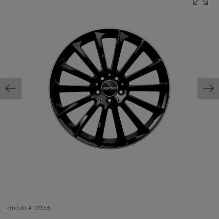
Produkt #
109995