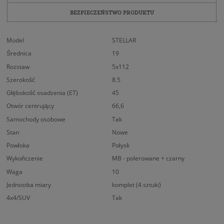
BEZPIECZEŃSTWO PRODUKTU
Model
STELLAR
Średnica
19
Rozstaw
5x112
Szerokość
8.5
Głębokość osadzenia (ET)
45
Otwór centrujący
66,6
Samochody osobowe
Tak
Stan
Nowe
Powłoka
Połysk
Wykończenie
MB - polerowane + czarny
Waga
10
Jednostka miary
komplet (4 sztuki)
4x4/SUV
Tak