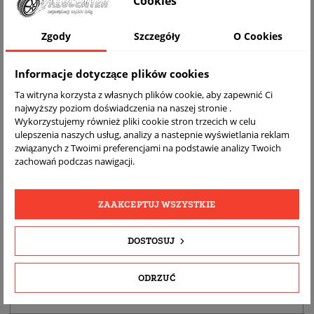
Cookies
Zgody
Szczegóły
O Cookies
Informacje dotyczące plików cookies
Ta witryna korzysta z własnych plików cookie, aby zapewnić Ci
najwyższy poziom doświadczenia na naszej stronie .
Wykorzystujemy również pliki cookie stron trzecich w celu
ulepszenia naszych usług, analizy a nastepnie wyświetlania reklam
DARMOWA
BEZPŁATNY
REALNE
związanych z Twoimi preferencjami na podstawie analizy Twoich
WYSYŁKA
ZWROT
ZDJĘCIA
zachowań podczas nawigacji.
PRODUKTU
ZAAKCEPTUJ WSZYSTKIE
SZCZEGÓŁY PRODUKTU
DOSTOSUJ
OPIS
DOPASOWANIE
ODRZUĆ
BEZPIECZEŃSTWO PRODUKTU