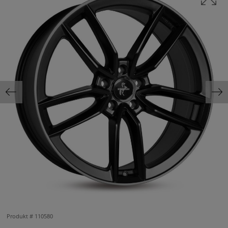
Produkt #
110580