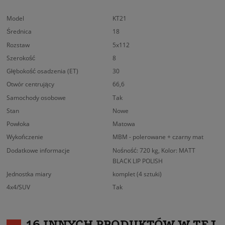
Model
KT21
Średnica
18
Rozstaw
5x112
Szerokość
8
Głębokość osadzenia (ET)
30
Otwór centrujący
66,6
Samochody osobowe
Tak
Stan
Nowe
Powłoka
Matowa
Wykończenie
MBM - polerowane + czarny mat
Dodatkowe informacje
Nośność: 720 kg, Kolor: MATT
BLACK LIP POLISH
Jednostka miary
komplet (4 sztuki)
4x4/SUV
Tak
16 INNYCH PRODUKTÓW W TEJ