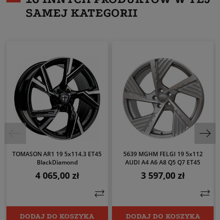
SAMEJ KATEGORII
TOMASON AR1 19 5x114.3 ET45
5639 MGHM FELGI 19 5x112
BlackDiamond
AUDI A4 A6 A8 Q5 Q7 ET45
4 065,00 zł
3 597,00 zł
Cena
Cena
DODAJ DO KOSZYKA
DODAJ DO KOSZYKA