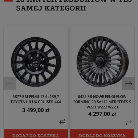
SAMEJ KATEGORII
5877 BM FELGI 17 6x139,7
0425 SB NOWE FELGI FLOW
TOYOTA HILUX CRUISER 4X4
FORMING 20 5x112 MERCEDES S
W221 W222 W223
3 499,00 zł
Cena
4 297,00 zł
Cena
DODAJ DO KOSZYKA
DODAJ DO KOSZYKA