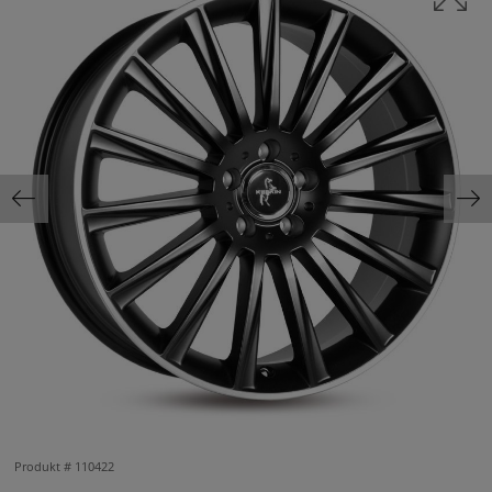
Produkt #
110422