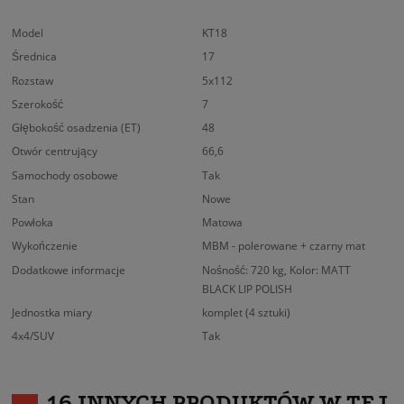
Model
KT18
Średnica
17
Rozstaw
5x112
Szerokość
7
Głębokość osadzenia (ET)
48
Otwór centrujący
66,6
Samochody osobowe
Tak
Stan
Nowe
Powłoka
Matowa
Wykończenie
MBM - polerowane + czarny mat
Dodatkowe informacje
Nośność: 720 kg, Kolor: MATT
BLACK LIP POLISH
Jednostka miary
komplet (4 sztuki)
4x4/SUV
Tak
16 INNYCH PRODUKTÓW W TEJ