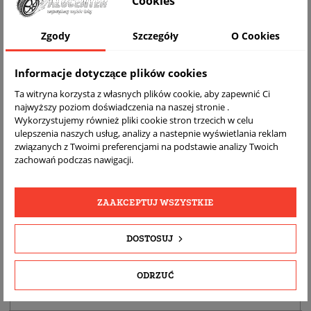
Cookies
Zgody
Szczegóły
O Cookies
Informacje dotyczące plików cookies
Ta witryna korzysta z własnych plików cookie, aby zapewnić Ci
najwyższy poziom doświadczenia na naszej stronie .
Wykorzystujemy również pliki cookie stron trzecich w celu
ulepszenia naszych usług, analizy a nastepnie wyświetlania reklam
DARMOWA
BEZPŁATNY
REALNE
związanych z Twoimi preferencjami na podstawie analizy Twoich
WYSYŁKA
ZWROT
ZDJĘCIA
zachowań podczas nawigacji.
PRODUKTU
ZAAKCEPTUJ WSZYSTKIE
SZCZEGÓŁY PRODUKTU
DOSTOSUJ
OPIS
DOPASOWANIE
ODRZUĆ
BEZPIECZEŃSTWO PRODUKTU