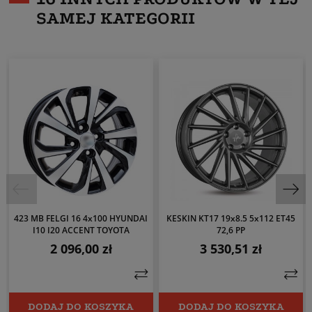
SAMEJ KATEGORII
423 MB FELGI 16 4x100 HYUNDAI
KESKIN KT17 19x8.5 5x112 ET45
I10 I20 ACCENT TOYOTA
72,6 PP
2 096,00 zł
3 530,51 zł
Cena
Cena
DODAJ DO KOSZYKA
DODAJ DO KOSZYKA