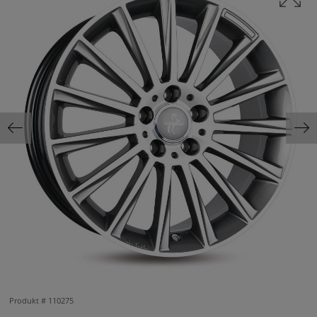
Produkt #
110275