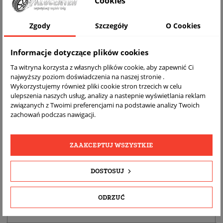
Cookies
Zgody
Szczegóły
O Cookies
Informacje dotyczące plików cookies
Ta witryna korzysta z własnych plików cookie, aby zapewnić Ci
najwyższy poziom doświadczenia na naszej stronie .
Wykorzystujemy również pliki cookie stron trzecich w celu
ulepszenia naszych usług, analizy a nastepnie wyświetlania reklam
DARMOWA
BEZPŁATNY
REALNE
związanych z Twoimi preferencjami na podstawie analizy Twoich
WYSYŁKA
ZWROT
ZDJĘCIA
zachowań podczas nawigacji.
PRODUKTU
ZAAKCEPTUJ WSZYSTKIE
SZCZEGÓŁY PRODUKTU
DOSTOSUJ
OPIS
DOPASOWANIE
ODRZUĆ
BEZPIECZEŃSTWO PRODUKTU