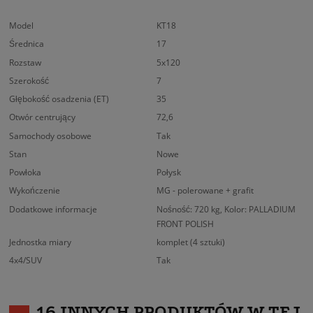
Model
KT18
Średnica
17
Rozstaw
5x120
Szerokość
7
Głębokość osadzenia (ET)
35
Otwór centrujący
72,6
Samochody osobowe
Tak
Stan
Nowe
Powłoka
Połysk
Wykończenie
MG - polerowane + grafit
Dodatkowe informacje
Nośność: 720 kg, Kolor: PALLADIUM
FRONT POLISH
Jednostka miary
komplet (4 sztuki)
4x4/SUV
Tak
16 INNYCH PRODUKTÓW W TEJ