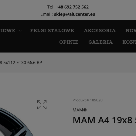
Tel:
+48 692 752 562
Email:
sklep@alucenter.eu
NIOWE
FELGI STALOWE
AKCESORIA
NO
OPINIE
GALERIA
KON
 5x112 ET30 66,6 BP
Produkt #
109020
MAM®
MAM A4 19x8 5