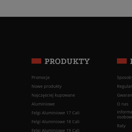
PRODUKTY
Promocje
Sposoby
Nowe produkty
Regula
Najczęściej kupowane
Gwaranc
Aluminiowe
O nas
Informa
Felgi Aluminiowe 17 Cali
osobow
Felgi Aluminiowe 18 Cali
Raty
Felgi Aluminiowe 19 Cali