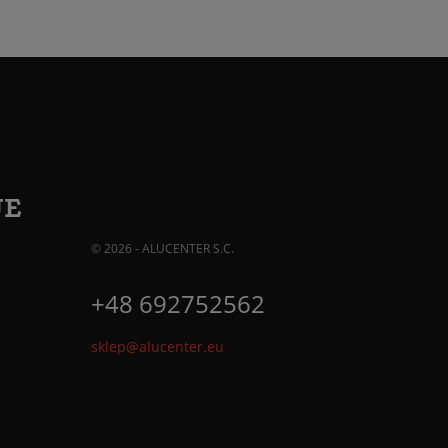
JE
© 2026 - ALUCENTER S.C.
+48 692752562
sklep@alucenter.eu