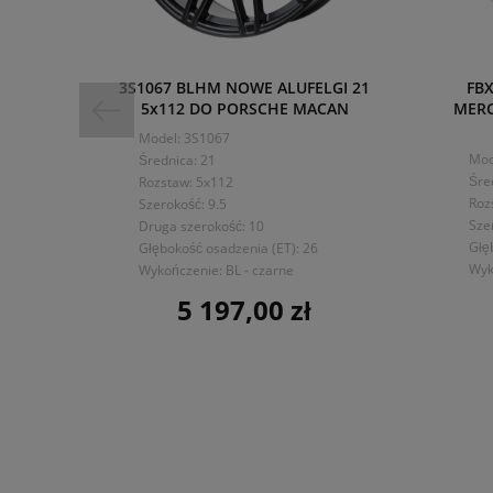
3S1067 BLHM NOWE ALUFELGI 21
FBX
5x112 DO PORSCHE MACAN
MERC
Model: 3S1067
Mod
Średnica: 21
Śre
Rozstaw: 5x112
Roz
Szerokość: 9.5
Sze
Druga szerokość: 10
Głę
Głębokość osadzenia (ET): 26
Wyk
Wykończenie: BL - czarne
5 197,00 zł
Cena