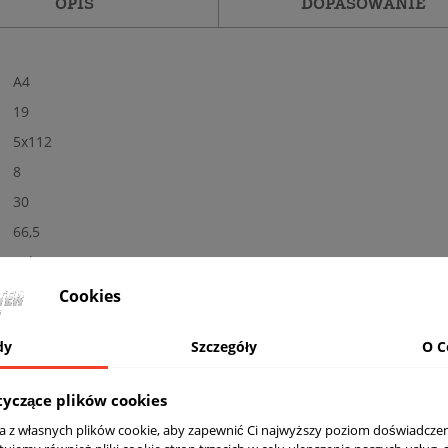
OPIS
DOPASOWANIE
A4
19
5x112
8
30
66,5
Tak
Nowe
Cookies
Połysk
dy
Szczegóły
O C
BL - czarne
Nośność: 690 kg, Kolor: BLACK PAINTED
tyczące plików cookies
komplet (4 sztuki)
ta z własnych plików cookie, aby zapewnić Ci najwyższy poziom doświadczen
Tak