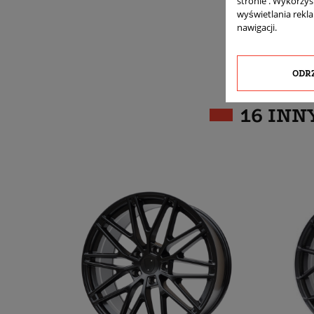
stronie . Wykorzys
wyświetlania rekl
nawigacji.
ODR
16 INN