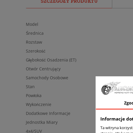
SZCZEGÓŁY PRODUKTU
Model
Średnica
Rozstaw
Szerokość
Głębokość Osadzenia (ET)
Otwór Centrujący
Samochody Osobowe
Stan
Powłoka
Zgo
Wykończenie
Dodatkowe Informacje
Informacje do
Jednostka Miary
Ta witryna korzys
4x4/SUV