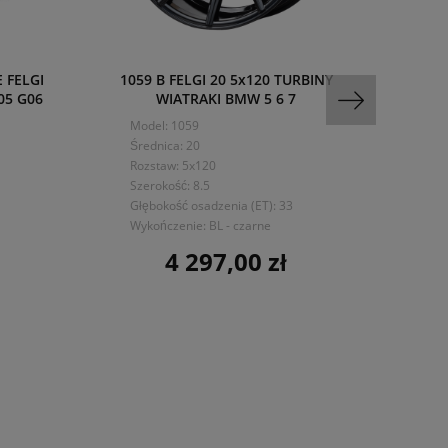
 FELGI
1059 B FELGI 20 5x120 TURBINY
05 G06
WIATRAKI BMW 5 6 7
ALUM
C
Model: 1059
Mo
Średnica: 20
Śre
Rozstaw: 5x120
Ro
Szerokość: 8.5
Sze
Głębokość osadzenia (ET): 33
Głę
Wykończenie: BL - czarne
Wy
4 297,00 zł
Cena
cz