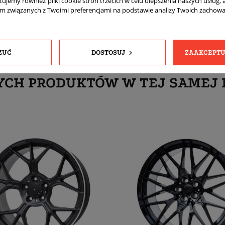
tujemy również pliki cookie stron trzecich w celu ulepszenia naszych usług, 
am związanych z Twoimi preferencjami na podstawie analizy Twoich zachow
ZUĆ
DOSTOSUJ
ZAAKCEPTU
YCH PRODUKTÓW W TEJ SAMEJ 