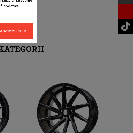
analizy a nastepnie
ań podczas
J WSZYSTKIE
KATEGORII