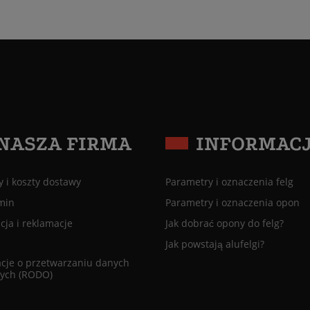
NASZA FIRMA
INFORMAC
 i koszty dostawy
Parametry i oznaczenia felg
min
Parametry i oznaczenia opon
ja i reklamacje
Jak dobrać opony do felg?
Jak powstają alufelgi?
cje o przetwarzaniu danych
ych (RODO)