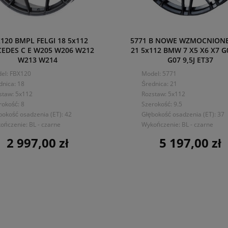
120 BMPL FELGI 18 5x112
5771 B NOWE WZMOCNIONE
EDES C E W205 W206 W212
21 5x112 BMW 7 X5 X6 X7 G
W213 W214
G07 9,5J ET37
el: FBX120
Model: 5771
dnica: 18
Średnica: 21
staw: 5x112
Rozstaw: 5x112
rokość: 8
Szerokość: 9.5
bokość osadzenia (ET): 42
Głębokość osadzenia (ET): 37
ończenie: BL - czarne
Wykończenie: BL - czarne
2 997,00 zł
5 197,00 zł
Cena
Cena