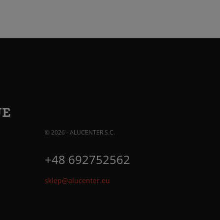
JE
© 2026 - ALUCENTER S.C.
+48 692752562
sklep@alucenter.eu