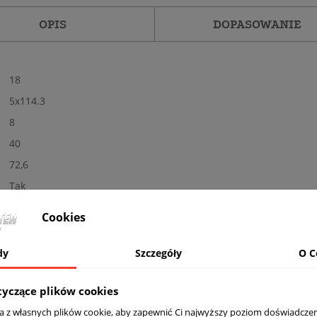
OPIS
DOPASOWANIE
18
5x114.3
8
40
72,6
Tak
Nowe
Cookies
Matowa
BL - czarne
dy
Szczegóły
O C
Nośność: 720 kg, Kolor: MATT BLACK PAINTED
tyczące plików cookies
komplet (4 sztuki)
ta z własnych plików cookie, aby zapewnić Ci najwyższy poziom doświadczen
Tak