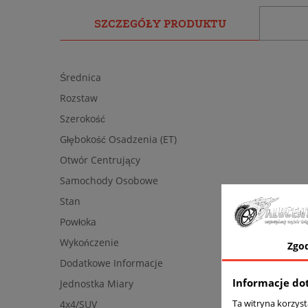
SZCZEGÓŁY PRODUKTU
Średnica
Rozstaw
Szerokość
Głębokość Osadzenia (ET)
Otwór Centrujący
Samochody Osobowe
Stan
Powłoka
Wykończenie
Zgo
Dodatkowe Informacje
Informacje do
Jednostka Miary
Ta witryna korzys
4x4/SUV