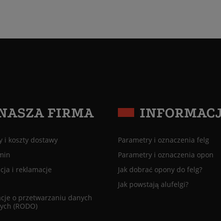
NASZA FIRMA
INFORMAC
 i koszty dostawy
Parametry i oznaczenia felg
min
Parametry i oznaczenia opon
ja i reklamacje
Jak dobrać opony do felg?
Jak powstają alufelgi?
cje o przetwarzaniu danych
ych (RODO)