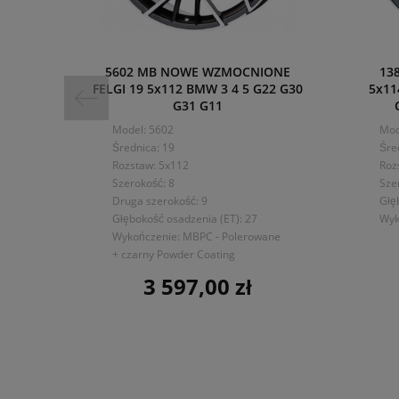
5602 MB NOWE WZMOCNIONE
13
FELGI 19 5x112 BMW 3 4 5 G22 G30
5x11
G31 G11
Model: 5602
Mod
Średnica: 19
Śre
Rozstaw: 5x112
Roz
Szerokość: 8
Sze
Druga szerokość: 9
Głę
Głębokość osadzenia (ET): 27
Wyk
Wykończenie: MBPC - Polerowane
+ czarny Powder Coating
3 597,00 zł
Cena