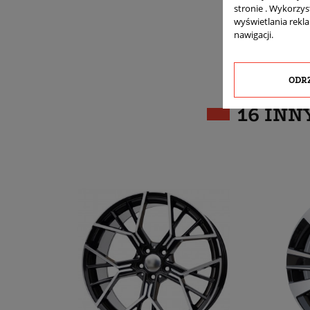
stronie . Wykorzys
wyświetlania rekl
nawigacji.
ODR
16 INN