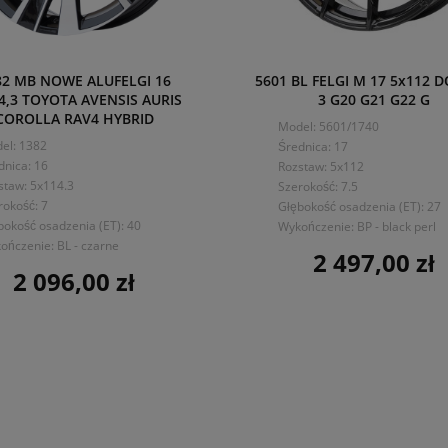
82 MB NOWE ALUFELGI 16
5601 BL FELGI M 17 5x112 
4,3 TOYOTA AVENSIS AURIS
3 G20 G21 G22 G
COROLLA RAV4 HYBRID
Model: 5601/1740
el: 1382
Średnica: 17
dnica: 16
Rozstaw: 5x112
staw: 5x114.3
Szerokość: 7.5
rokość: 7
Głębokość osadzenia (ET): 27
bokość osadzenia (ET): 40
Wykończenie: BP - black perl
ończenie: BL - czarne
2 497,00 zł
Cena
2 096,00 zł
Cena