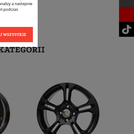
analizy a nastepnie
ań podczas
J WSZYSTKIE
KATEGORII