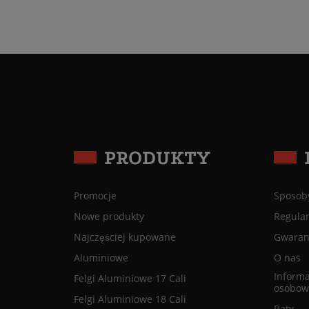
PRODUKTY
Promocje
Sposoby
Nowe produkty
Regula
Najczęściej kupowane
Gwaranc
Aluminiowe
O nas
Informa
Felgi Aluminiowe 17 Cali
osobow
Felgi Aluminiowe 18 Cali
Raty