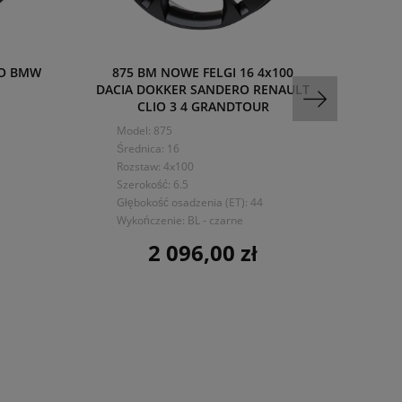
DO BMW
875 BM NOWE FELGI 16 4x100
086
DACIA DOKKER SANDERO RENAULT
BMW
CLIO 3 4 GRANDTOUR
Model: 875
Mo
Średnica: 16
Śre
Rozstaw: 4x100
Ro
Szerokość: 6.5
Sze
Głębokość osadzenia (ET): 44
Dru
Wykończenie: BL - czarne
Głę
Wyk
2 096,00 zł
Cena