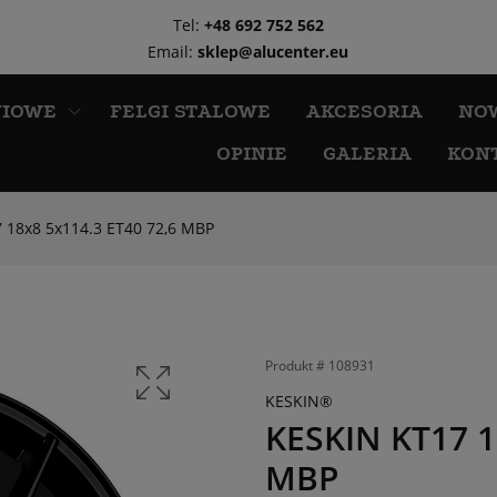
Tel:
+48 692 752 562
Email:
sklep@alucenter.eu
NIOWE
FELGI STALOWE
AKCESORIA
NO
OPINIE
GALERIA
KON
 18x8 5x114.3 ET40 72,6 MBP
Produkt #
108931
KESKIN®
KESKIN KT17 1
MBP