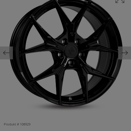
Produkt #
108929