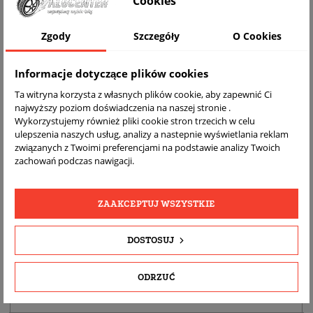
Cookies
Zgody
Szczegóły
O Cookies
Informacje dotyczące plików cookies
Ta witryna korzysta z własnych plików cookie, aby zapewnić Ci
najwyższy poziom doświadczenia na naszej stronie .
Wykorzystujemy również pliki cookie stron trzecich w celu
ulepszenia naszych usług, analizy a nastepnie wyświetlania reklam
DARMOWA
BEZPŁATNY
REALNE
związanych z Twoimi preferencjami na podstawie analizy Twoich
WYSYŁKA
ZWROT
ZDJĘCIA
zachowań podczas nawigacji.
PRODUKTU
ZAAKCEPTUJ WSZYSTKIE
SZCZEGÓŁY PRODUKTU
DOSTOSUJ
OPIS
DOPASOWANIE
ODRZUĆ
BEZPIECZEŃSTWO PRODUKTU