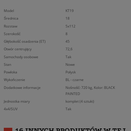
Model
KT19
Średnica
18
Rozstaw
5x112
Szerokość
8
Głębokość osadzenia (ET)
45
Otwór centrujący
72,6
Samochody osobowe
Tak
Stan
Nowe
Powłoka
Połysk
Wykończenie
BL - czarne
Dodatkowe informacje
Nośność: 720 kg, Kolor: BLACK
PAINTED
Jednostka miary
komplet (4 sztuki)
4x4/SUV
Tak
16 INNYCH PRODUKTÓW W TEJ