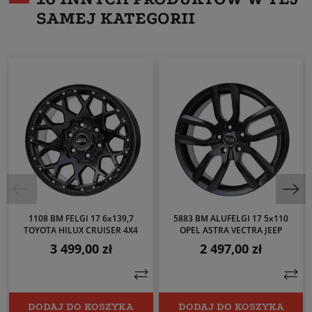
SAMEJ KATEGORII
1108 BM FELGI 17 6x139,7
5883 BM ALUFELGI 17 5x110
TOYOTA HILUX CRUISER 4X4
OPEL ASTRA VECTRA JEEP
3 499,00 zł
2 497,00 zł
Cena
Cena
DODAJ DO KOSZYKA
DODAJ DO KOSZYKA