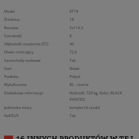
Model
KT19
Średnica
18
Rozstaw
5x114.3
Szerokość
8
Głębokość osadzenia (ET)
40
Otwór centrujący
72,6
Samochody osobowe
Tak
Stan
Nowe
Powłoka
Połysk
Wykończenie
BL - czarne
Dodatkowe informacje
Nośność: 720 kg, Kolor: BLACK
PAINTED
Jednostka miary
komplet (4 sztuki)
4x4/SUV
Tak
16 INNYCH PRODUKTÓW W TEJ