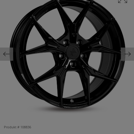
Produkt #
108836