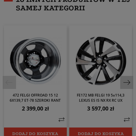
SAMEJ KATEGORII
472 FELGI OFFROAD 15 12
FE172 MB FELGI 19 5x114,3
6X139,7 ET-78 SZEROKI RANT
LEXUS ES IS NX RX RC UX
2 399,00 zł
3 597,00 zł
Cena
Cena
DODAJ DO KOSZYKA
DODAJ DO KOSZYKA