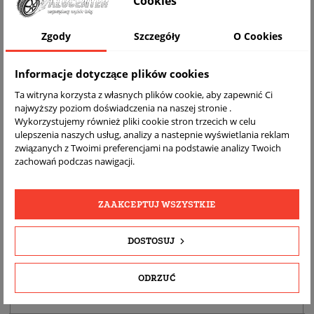
Cookies
Zgody
Szczegóły
O Cookies
Informacje dotyczące plików cookies
Ta witryna korzysta z własnych plików cookie, aby zapewnić Ci
najwyższy poziom doświadczenia na naszej stronie .
Wykorzystujemy również pliki cookie stron trzecich w celu
ulepszenia naszych usług, analizy a nastepnie wyświetlania reklam
DARMOWA
BEZPŁATNY
REALNE
związanych z Twoimi preferencjami na podstawie analizy Twoich
WYSYŁKA
ZWROT
ZDJĘCIA
zachowań podczas nawigacji.
PRODUKTU
ZAAKCEPTUJ WSZYSTKIE
SZCZEGÓŁY PRODUKTU
DOSTOSUJ
OPIS
DOPASOWANIE
ODRZUĆ
BEZPIECZEŃSTWO PRODUKTU