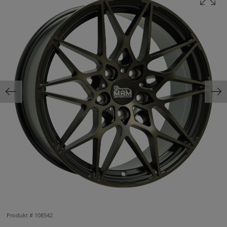
Produkt #
108542