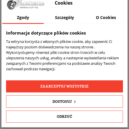
Cookies
Zgody
Szczegóły
O Cookies
Informacje dotyczące plików cookies
Ta witryna korzysta z własnych plików cookie, aby zapewnić Ci
najwyższy poziom doświadczenia na naszej stronie .
Wykorzystujemy również pliki cookie stron trzecich w celu
ulepszenia naszych usług, analizy a nastepnie wyświetlania reklam
DARMOWA
BEZPŁATNY
REALNE
związanych z Twoimi preferencjami na podstawie analizy Twoich
WYSYŁKA
ZWROT
ZDJĘCIA
zachowań podczas nawigacji.
PRODUKTU
ZAAKCEPTUJ WSZYSTKIE
SZCZEGÓŁY PRODUKTU
DOSTOSUJ
OPIS
DOPASOWANIE
ODRZUĆ
BEZPIECZEŃSTWO PRODUKTU