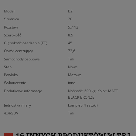
Model
B2
Średnica
20
Rozstaw
5x112
Szerokość
8.5
Głębokość osadzenia (ET)
45
Otwór centrujący
72,6
Samochody osobowe
Tak
Stan
Nowe
Powłoka
Matowa
Wykończenie
inne
Dodatkowe informacje
Nośność: 690 kg, Kolor: MATT
BLACK BRONZE
Jednostka miary
komplet (4 sztuki)
4x4/SUV
Tak
16 INNYCH PRODUKTÓW W TEJ