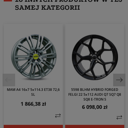
SAMEJ KATEGORII
MAM A4 16x7 5x114.3 ET38 72,6
5598 BLHM HYBRID FORGED
SL
FELGI 22 5x112 AUDI Q7 SQ7 Q8
SQ8 E-TRON S
1 866,38 zł
Cena
6 098,00 zł
Cena