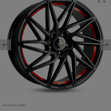
Produkt #
107964