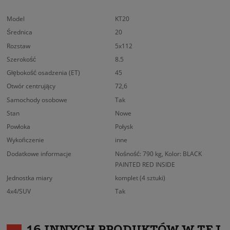
Model
KT20
Średnica
20
Rozstaw
5x112
Szerokość
8.5
Głębokość osadzenia (ET)
45
Otwór centrujący
72,6
Samochody osobowe
Tak
Stan
Nowe
Powłoka
Połysk
Wykończenie
inne
Dodatkowe informacje
Nośność: 790 kg, Kolor: BLACK
PAINTED RED INSIDE
Jednostka miary
komplet (4 sztuki)
4x4/SUV
Tak
16 INNYCH PRODUKTÓW W TEJ