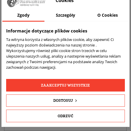
Cookies
Zgody
Szczegóły
O Cookies
Informacje dotyczące plików cookies
Ta witryna korzysta z własnych plików cookie, aby zapewnić Ci
najwyższy poziom doświadczenia na naszej stronie .
Wykorzystujemy również pliki cookie stron trzecich w celu
ulepszenia naszych usług, analizy a nastepnie wyświetlania reklam
DARMOWA
BEZPŁATNY
REALNE
związanych z Twoimi preferencjami na podstawie analizy Twoich
WYSYŁKA
ZWROT
ZDJĘCIA
zachowań podczas nawigacji.
PRODUKTU
ZAAKCEPTUJ WSZYSTKIE
SZCZEGÓŁY PRODUKTU
DOSTOSUJ
OPIS
DOPASOWANIE
ODRZUĆ
BEZPIECZEŃSTWO PRODUKTU