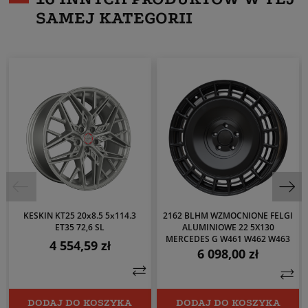
SAMEJ KATEGORII
KESKIN KT25 20x8.5 5x114.3
2162 BLHM WZMOCNIONE FELGI
ET35 72,6 SL
ALUMINIOWE 22 5X130
MERCEDES G W461 W462 W463
4 554,59 zł
Cena
6 098,00 zł
Cena
DODAJ DO KOSZYKA
DODAJ DO KOSZYKA