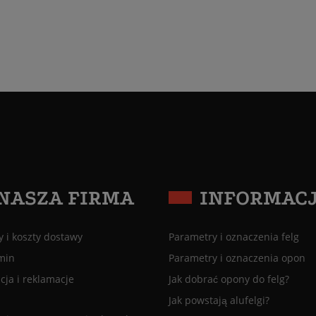
NASZA FIRMA
INFORMAC
 i koszty dostawy
Parametry i oznaczenia felg
min
Parametry i oznaczenia opon
ja i reklamacje
Jak dobrać opony do felg?
Jak powstają alufelgi?