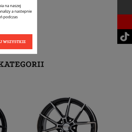
ia na naszej
analizy a nastepnie
ań podczas
J WSZYSTKIE
KATEGORII