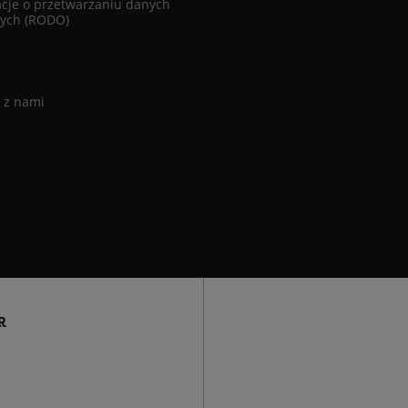
cje o przetwarzaniu danych
ych (RODO)
 z nami
R