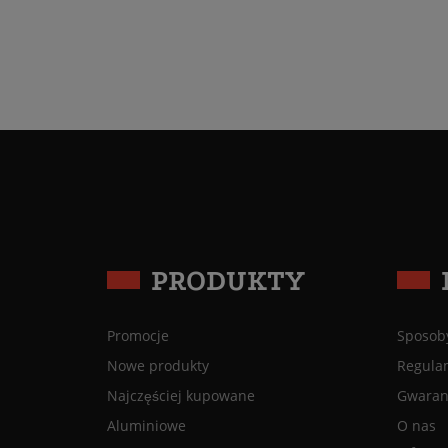
PRODUKTY
Promocje
Sposoby
Nowe produkty
Regula
Najczęściej kupowane
Gwaranc
Aluminiowe
O nas