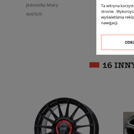
Jednostka Miary
Ta witryna korzys
stronie . Wykorzys
4x4/SUV
wyświetlania rekl
nawigacji.
ODR
16 INN