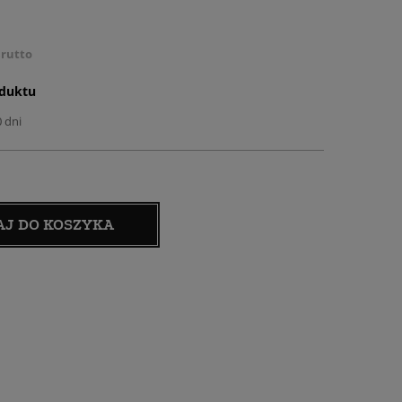
rutto
oduktu
0 dni
AJ DO KOSZYKA