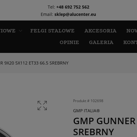
Tel:
+48 692 752 562
Email:
sklep@alucenter.eu
NIOWE
FELGI STALOWE
AKCESORIA
NO
OPINIE
GALERIA
KON
 9X20 5X112 ET33 66.5 SREBRNY
Produkt #
102698
GMP ITALIA®
GMP GUNNER 9
SREBRNY