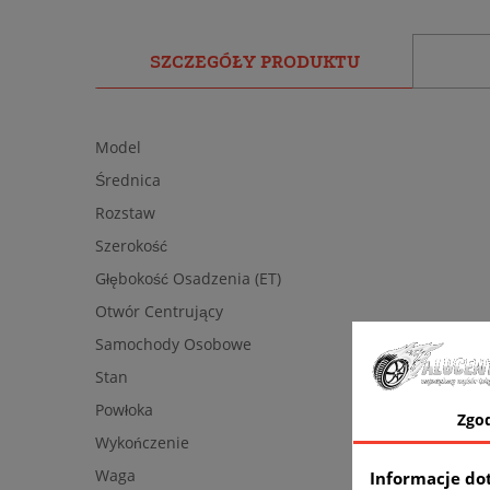
SZCZEGÓŁY PRODUKTU
Model
Średnica
Rozstaw
Szerokość
Głębokość Osadzenia (ET)
Otwór Centrujący
Samochody Osobowe
Stan
Powłoka
Zgo
Wykończenie
Waga
Informacje do