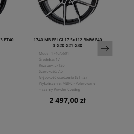
.3 ET40
1740 MB FELGI 17 5x112 BMW F40
FBX1
3 G20 G21 G30
MERC
Model: 1740/5601
Mo
Średnica: 17
Śre
Rozstaw: 5x120
Ro
Szerokość: 7.5
Sze
Głębokość osadzenia (ET): 27
Dru
Wykończenie: MBPC - Polerowane
Głę
+ czarny Powder Coating
Wy
2 497,00 zł
Cena
cz