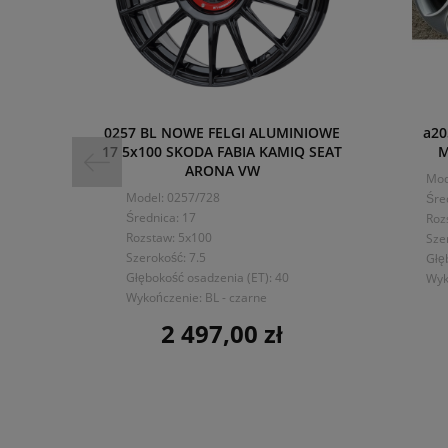
0257 BL NOWE FELGI ALUMINIOWE
a20
17 5x100 SKODA FABIA KAMIQ SEAT
M
ARONA VW
Mod
Model: 0257/728
Śre
Średnica: 17
Roz
Rozstaw: 5x100
Sze
Szerokość: 7.5
Głę
Głębokość osadzenia (ET): 40
Wyk
Wykończenie: BL - czarne
2 497,00 zł
Cena