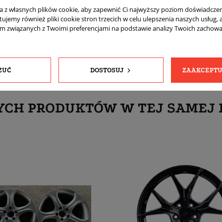
komplet (4 sztuki)
ta z własnych plików cookie, aby zapewnić Ci najwyższy poziom doświadczen
tujemy również pliki cookie stron trzecich w celu ulepszenia naszych usług, 
Tak
am związanych z Twoimi preferencjami na podstawie analizy Twoich zachow
ZUĆ
DOSTOSUJ
ZAAKCEPTU
YCH PRODUKTÓW W TEJ SAMEJ 