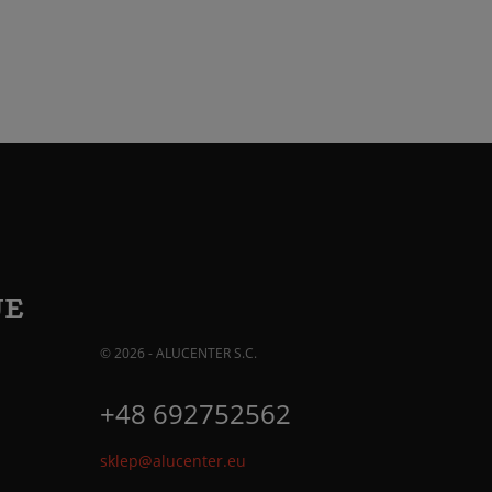
JE
© 2026 - ALUCENTER S.C.
+48 692752562
sklep@alucenter.eu