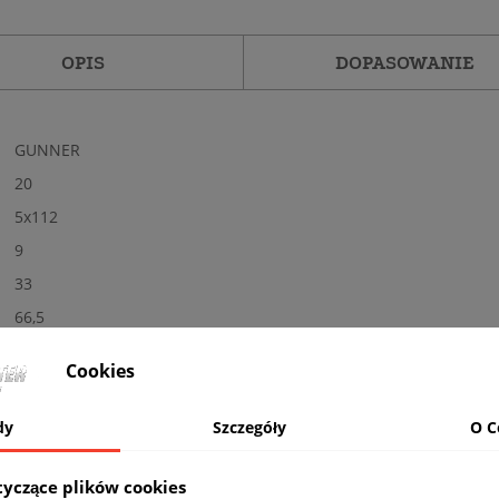
OPIS
DOPASOWANIE
GUNNER
20
5x112
9
33
66,5
Tak
Cookies
Nowe
Połysk
dy
Szczegóły
O C
SI - srebrne
10
tyczące plików cookies