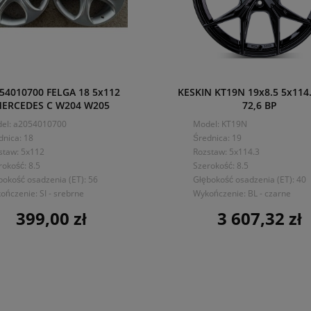
54010700 FELGA 18 5x112
KESKIN KT19N 19x8.5 5x114
ERCEDES C W204 W205
72,6 BP
el: a2054010700
Model: KT19N
dnica: 18
Średnica: 19
staw: 5x112
Rozstaw: 5x114.3
rokość: 8.5
Szerokość: 8.5
bokość osadzenia (ET): 56
Głębokość osadzenia (ET): 40
ończenie: SI - srebrne
Wykończenie: BL - czarne
399,00 zł
3 607,32 zł
Cena
Cena